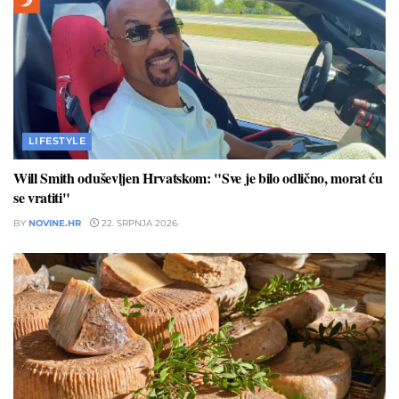
LIFESTYLE
Will Smith oduševljen Hrvatskom: "Sve je bilo odlično, morat ću
se vratiti"
BY
NOVINE.HR
22. SRPNJA 2026.