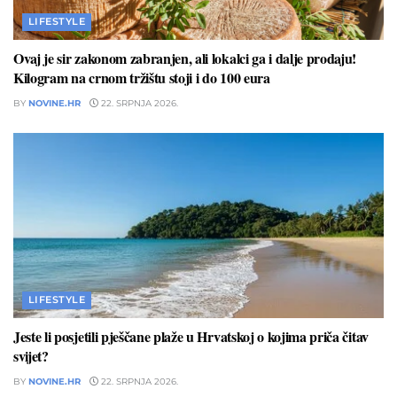
LIFESTYLE
Ovaj je sir zakonom zabranjen, ali lokalci ga i dalje prodaju!
Kilogram na crnom tržištu stoji i do 100 eura
BY
NOVINE.HR
22. SRPNJA 2026.
LIFESTYLE
Jeste li posjetili pješčane plaže u Hrvatskoj o kojima priča čitav
svijet?
BY
NOVINE.HR
22. SRPNJA 2026.