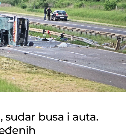
 sudar busa i auta.
jeđenih