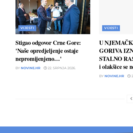
VIJESTI
VIJESTI
Stigao odgovor Crne Gore:
U NJEMAČK
'Naše opredjeljenje ostaje
GORIVA IZN
nepromijenjeno…'
STALNO RAS
i olakšice se 
BY
NOVINE.HR
22. SRPNJA 2026.
BY
NOVINE.HR
2