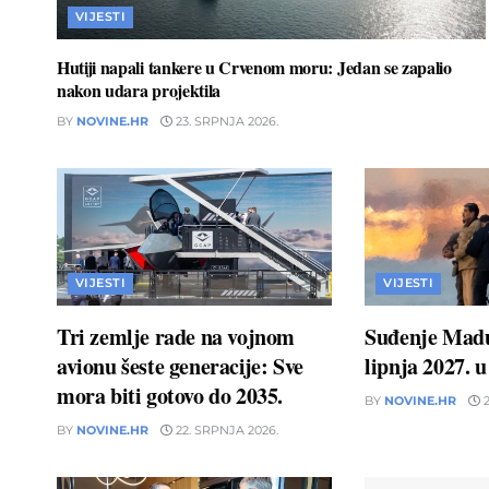
VIJESTI
Hutiji napali tankere u Crvenom moru: Jedan se zapalio
nakon udara projektila
BY
NOVINE.HR
23. SRPNJA 2026.
VIJESTI
VIJESTI
Tri zemlje rade na vojnom
Suđenje Madu
avionu šeste generacije: Sve
lipnja 2027. 
mora biti gotovo do 2035.
BY
NOVINE.HR
2
BY
NOVINE.HR
22. SRPNJA 2026.