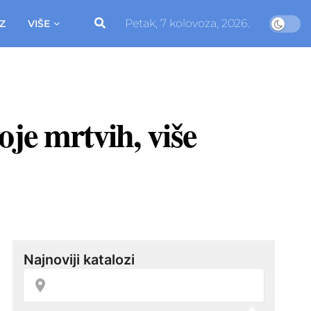
Petak, 7 kolovoza, 2026.
Z
VIŠE
je mrtvih, više