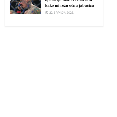
kako mi režu očnu jabučicu
22. SRPNJA 2026.