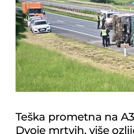
Teška prometna na A3,
Dvoje mrtvih, više ozli