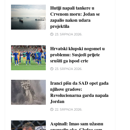
Hutiji napali tankere u
Crvenom moru: Jedan se
zapalio nakon udara
projektila
23. SRPNJA 2026.
Hrvatski klupski nogomet u
problemu: Susjedi prijete
srušiti ga ispod crte
23. SRPNJA 2026.
Iranci pišu da SAD opet gađa
njihove gradove:
Revolucionarna garda napala
Jordan
22. SRPNJA 2026.
Aspinall: Imao sam užasnu
operaciju oka. Gledao sam