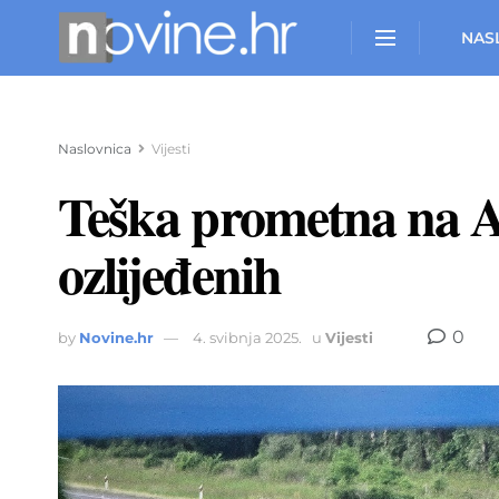
NAS
Naslovnica
Vijesti
Teška prometna na A3
ozlijeđenih
0
by
Novine.hr
4. svibnja 2025.
u
Vijesti