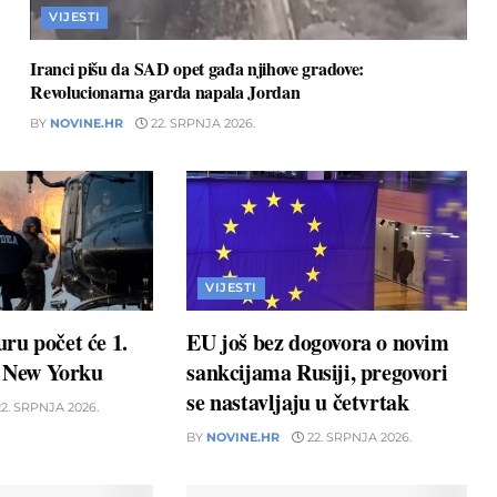
VIJESTI
Iranci pišu da SAD opet gađa njihove gradove:
Revolucionarna garda napala Jordan
BY
NOVINE.HR
22. SRPNJA 2026.
VIJESTI
ru počet će 1.
EU još bez dogovora o novim
u New Yorku
sankcijama Rusiji, pregovori
se nastavljaju u četvrtak
2. SRPNJA 2026.
BY
NOVINE.HR
22. SRPNJA 2026.