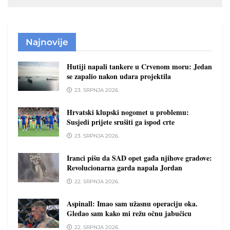
Najnovije
Hutiji napali tankere u Crvenom moru: Jedan
se zapalio nakon udara projektila
23. SRPNJA 2026.
Hrvatski klupski nogomet u problemu:
Susjedi prijete srušiti ga ispod crte
23. SRPNJA 2026.
Iranci pišu da SAD opet gađa njihove gradove:
Revolucionarna garda napala Jordan
22. SRPNJA 2026.
Aspinall: Imao sam užasnu operaciju oka.
Gledao sam kako mi režu očnu jabučicu
22. SRPNJA 2026.