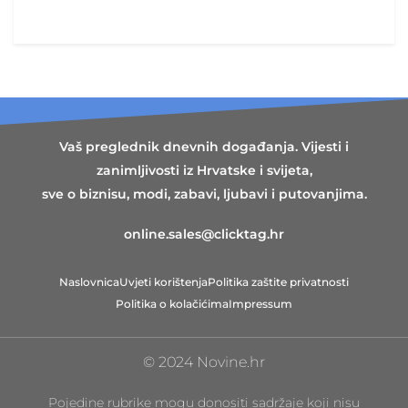
Vaš preglednik dnevnih događanja. Vijesti i
zanimljivosti iz Hrvatske i svijeta,
sve o biznisu, modi, zabavi, ljubavi i putovanjima.
online.sales@clicktag.hr
Naslovnica
Uvjeti korištenja
Politika zaštite privatnosti
Politika o kolačićima
Impressum
© 2024 Novine.hr
Pojedine rubrike mogu donositi sadržaje koji nisu