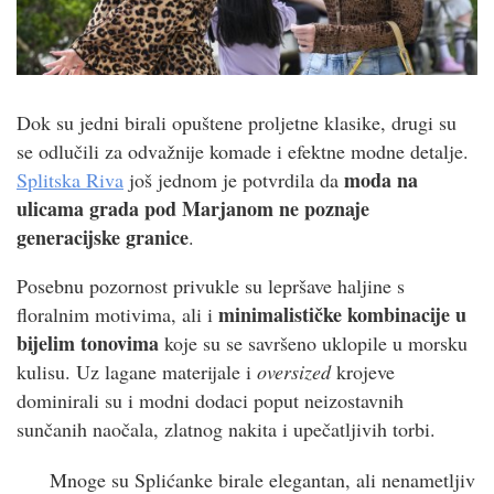
Dok su jedni birali opuštene proljetne klasike, drugi su
se odlučili za odvažnije komade i efektne modne detalje.
moda na
Splitska Riva
još jednom je potvrdila da
ulicama grada pod Marjanom ne poznaje
generacijske granice
.
Posebnu pozornost privukle su lepršave haljine s
minimalističke kombinacije u
floralnim motivima, ali i
bijelim tonovima
koje su se savršeno uklopile u morsku
kulisu. Uz lagane materijale i
oversized
krojeve
dominirali su i modni dodaci poput neizostavnih
sunčanih naočala, zlatnog nakita i upečatljivih torbi.
Mnoge su Splićanke birale elegantan, ali nenametljiv