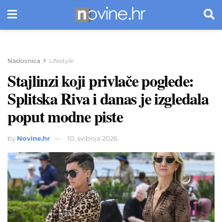
Naslovnica
Lifestyle
Stajlinzi koji privlače poglede:
Splitska Riva i danas je izgledala
poput modne piste
by
Novine.hr
10. svibnja 2026.