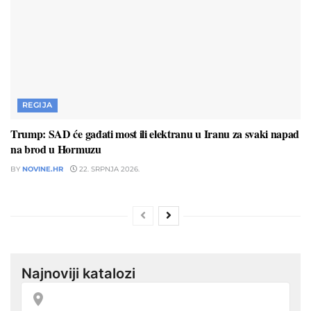
REGIJA
Trump: SAD će gađati most ili elektranu u Iranu za svaki napad
na brod u Hormuzu
BY
NOVINE.HR
22. SRPNJA 2026.