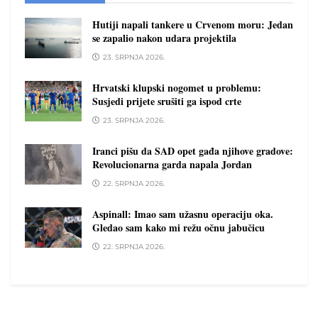
Hutiji napali tankere u Crvenom moru: Jedan
se zapalio nakon udara projektila
23. SRPNJA 2026.
Hrvatski klupski nogomet u problemu:
Susjedi prijete srušiti ga ispod crte
23. SRPNJA 2026.
Iranci pišu da SAD opet gađa njihove gradove:
Revolucionarna garda napala Jordan
22. SRPNJA 2026.
Aspinall: Imao sam užasnu operaciju oka.
Gledao sam kako mi režu očnu jabučicu
22. SRPNJA 2026.