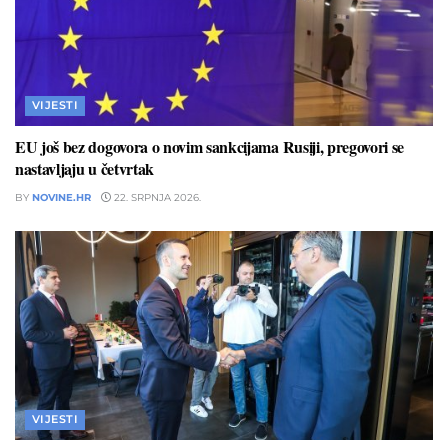
VIJESTI
EU još bez dogovora o novim sankcijama Rusiji, pregovori se
nastavljaju u četvrtak
BY
NOVINE.HR
22. SRPNJA 2026.
VIJESTI