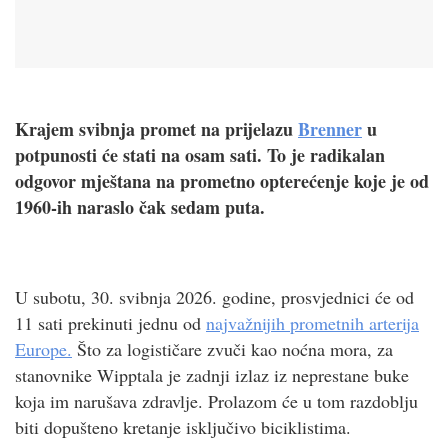
Krajem svibnja promet na prijelazu
Brenner
u
potpunosti će stati na osam sati. To je radikalan
odgovor mještana na prometno opterećenje koje je od
1960-ih naraslo čak sedam puta.
U subotu, 30. svibnja 2026. godine, prosvjednici će od
11 sati prekinuti jednu od
najvažnijih prometnih arterija
Europe.
Što za logističare zvuči kao noćna mora, za
stanovnike Wipptala je zadnji izlaz iz neprestane buke
koja im narušava zdravlje. Prolazom će u tom razdoblju
biti dopušteno kretanje isključivo biciklistima.