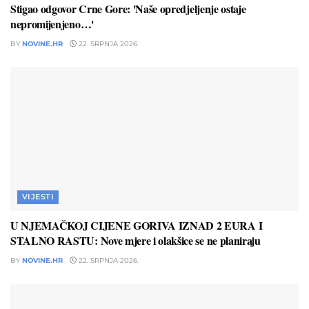
Stigao odgovor Crne Gore: 'Naše opredjeljenje ostaje
nepromijenjeno…'
BY
NOVINE.HR
22. SRPNJA 2026.
VIJESTI
U NJEMAČKOJ CIJENE GORIVA IZNAD 2 EURA I
STALNO RASTU: Nove mjere i olakšice se ne planiraju
BY
NOVINE.HR
22. SRPNJA 2026.