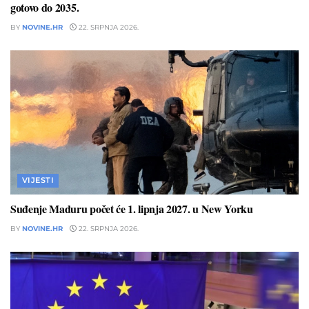
gotovo do 2035.
BY
NOVINE.HR
22. SRPNJA 2026.
VIJESTI
Suđenje Maduru počet će 1. lipnja 2027. u New Yorku
BY
NOVINE.HR
22. SRPNJA 2026.