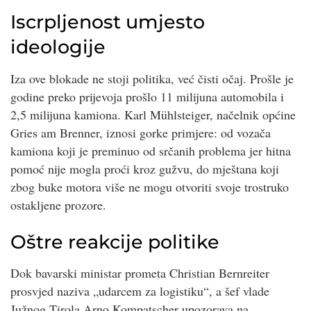
Iscrpljenost umjesto
ideologije
Iza ove blokade ne stoji politika, već čisti očaj. Prošle je
godine preko prijevoja prošlo 11 milijuna automobila i
2,5 milijuna kamiona. Karl Mühlsteiger, načelnik općine
Gries am Brenner, iznosi gorke primjere: od vozača
kamiona koji je preminuo od srčanih problema jer hitna
pomoć nije mogla proći kroz gužvu, do mještana koji
zbog buke motora više ne mogu otvoriti svoje trostruko
ostakljene prozore.
Oštre reakcije politike
Dok bavarski ministar prometa Christian Bernreiter
prosvjed naziva „udarcem za logistiku“, a šef vlade
Južnog Tirola Arno Kompatscher upozorava na