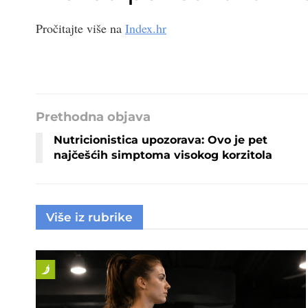
Pročitajte više na
Index.hr
Prethodna objava
Nutricionistica upozorava: Ovo je pet
najčešćih simptoma visokog korzitola
Više iz rubrike