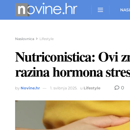
NAS
Naslovnica
Lifestyle
Nutriconistica: Ovi 
razina hormona stre
0
by
Novine.hr
1. svibnja 2025.
u
Lifestyle