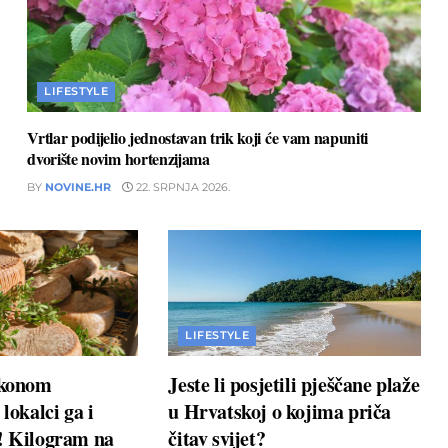
LIFESTYLE
Vrtlar podijelio jednostavan trik koji će vam napuniti
dvorište novim hortenzijama
BY
NOVINE.HR
22. SRPNJA 2026.
LIFESTYLE
akonom
Jeste li posjetili pješčane plaže
 lokalci ga i
u Hrvatskoj o kojima priča
u! Kilogram na
čitav svijet?