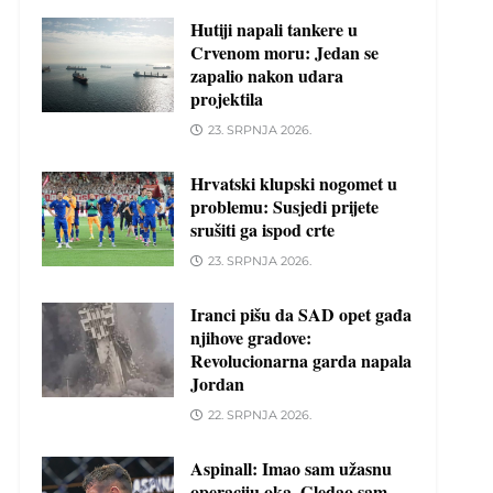
Hutiji napali tankere u
Crvenom moru: Jedan se
zapalio nakon udara
projektila
23. SRPNJA 2026.
Hrvatski klupski nogomet u
problemu: Susjedi prijete
srušiti ga ispod crte
23. SRPNJA 2026.
Iranci pišu da SAD opet gađa
njihove gradove:
Revolucionarna garda napala
Jordan
22. SRPNJA 2026.
Aspinall: Imao sam užasnu
operaciju oka. Gledao sam