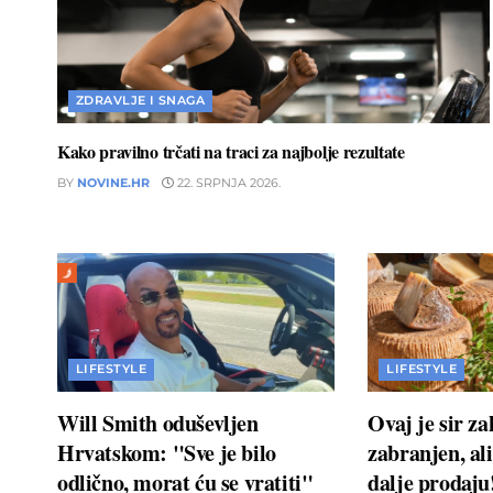
ZDRAVLJE I SNAGA
Kako pravilno trčati na traci za najbolje rezultate
BY
NOVINE.HR
22. SRPNJA 2026.
LIFESTYLE
LIFESTYLE
Will Smith oduševljen
Ovaj je sir z
Hrvatskom: "Sve je bilo
zabranjen, ali
odlično, morat ću se vratiti"
dalje prodaj