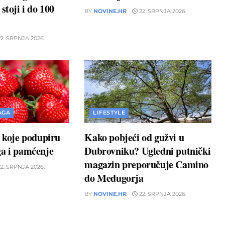
stoji i do 100
BY
NOVINE.HR
22. SRPNJA 2026.
2. SRPNJA 2026.
AGA
LIFESTYLE
a koje podupiru
Kako pobjeći od gužvi u
ga i pamćenje
Dubrovniku? Ugledni putnički
magazin preporučuje Camino
2. SRPNJA 2026.
do Međugorja
BY
NOVINE.HR
22. SRPNJA 2026.