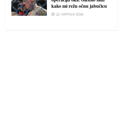
kako mi režu očnu jabučicu
22. SRPNJA 2026.