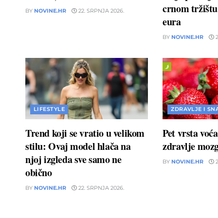
crnom tržištu 
BY
NOVINE.HR
22. SRPNJA 2026.
eura
BY
NOVINE.HR
2
LIFESTYLE
ZDRAVLJE I SN
Trend koji se vratio u velikom
Pet vrsta voć
stilu: Ovaj model hlača na
zdravlje moz
njoj izgleda sve samo ne
BY
NOVINE.HR
2
obično
BY
NOVINE.HR
22. SRPNJA 2026.