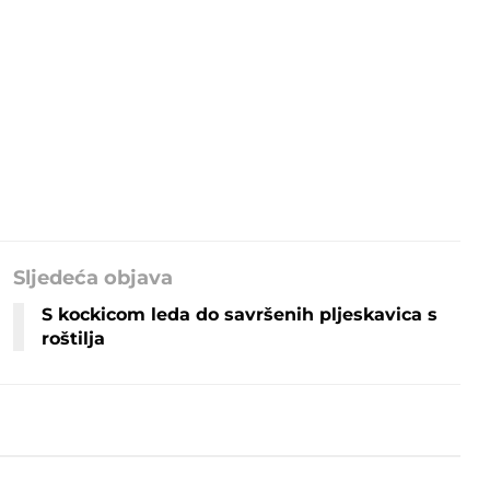
Sljedeća objava
S kockicom leda do savršenih pljeskavica s
roštilja