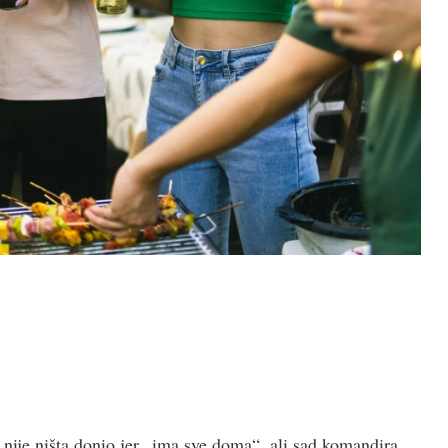
i, nije ništa donio jer „ima sve doma“, ali sad komandira