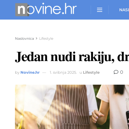
NAS
Naslovnica
Lifestyle
Jedan nudi rakiju, dru
0
by
Novine.hr
1. svibnja 2025.
u
Lifestyle