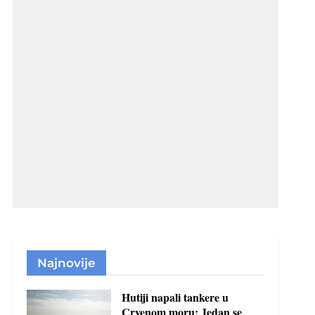
Najnovije
Hutiji napali tankere u
Crvenom moru: Jedan se