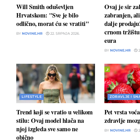
Will Smith oduševljen
Ovaj je sir z
Hrvatskom: "Sve je bilo
zabranjen, ali
odlično, morat ću se vratiti"
dalje prodaj
crnom tržištu 
BY
NOVINE.HR
22. SRPNJA 2026.
eura
BY
NOVINE.HR
2
LIFESTYLE
ZDRAVLJE I SN
Trend koji se vratio u velikom
Pet vrsta voć
stilu: Ovaj model hlača na
zdravlje moz
njoj izgleda sve samo ne
BY
NOVINE.HR
2
obično