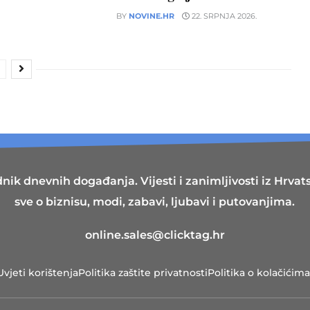
BY
NOVINE.HR
22. SRPNJA 2026.
nik dnevnih događanja. Vijesti i zanimljivosti iz Hrvatsk
sve o biznisu, modi, zabavi, ljubavi i putovanjima.
online.sales@clicktag.hr
Uvjeti korištenja
Politika zaštite privatnosti
Politika o kolačićima