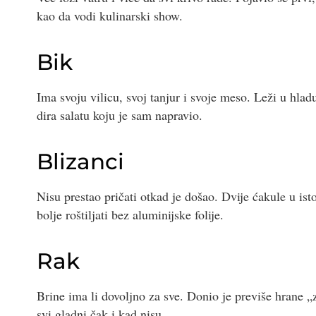
kao da vodi kulinarski show.
Bik
Ima svoju vilicu, svoj tanjur i svoje meso. Leži u hla
dira salatu koju je sam napravio.
Blizanci
Nisu prestao pričati otkad je došao. Dvije ćakule u isto v
bolje roštiljati bez aluminijske folije.
Rak
Brine ima li dovoljno za sve. Donio je previše hrane „za
svi gladni čak i kad nisu.