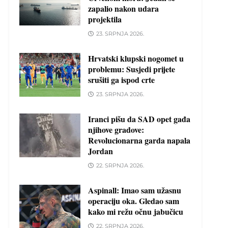
zapalio nakon udara
projektila
23. SRPNJA 2026.
Hrvatski klupski nogomet u
problemu: Susjedi prijete
srušiti ga ispod crte
23. SRPNJA 2026.
Iranci pišu da SAD opet gađa
njihove gradove:
Revolucionarna garda napala
Jordan
22. SRPNJA 2026.
Aspinall: Imao sam užasnu
operaciju oka. Gledao sam
kako mi režu očnu jabučicu
22. SRPNJA 2026.