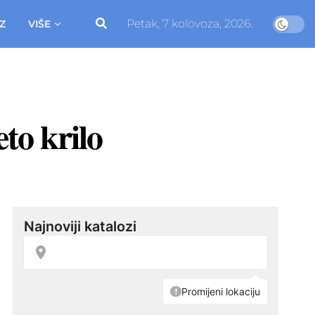
Petak, 7 kolovoza, 2026.
Z
VIŠE
eto krilo