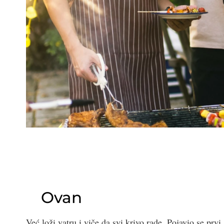
Ovan
Već loži vatru i viče da svi krivo rade. Pojavio se prv