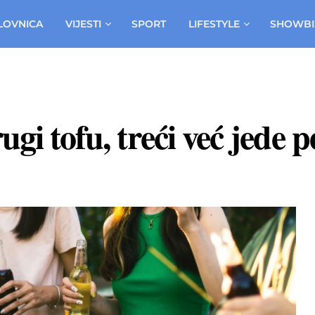
LOVNICA
VIJESTI
SPORT
LIFESTYLE
SHOWBI
gi tofu, treći već jede p