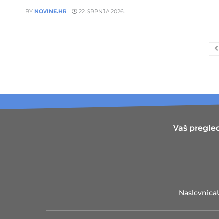
BY
NOVINE.HR
22. SRPNJA 2026.
Vaš pregled
Naslovnica