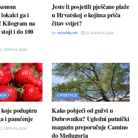
akonom
Jeste li posjetili pješčane plaže
 lokalci ga i
u Hrvatskoj o kojima priča
u! Kilogram na
čitav svijet?
stoji i do 100
BY
NOVINE.HR
22. SRPNJA 2026.
2. SRPNJA 2026.
AGA
LIFESTYLE
a koje podupiru
Kako pobjeći od gužvi u
ga i pamćenje
Dubrovniku? Ugledni putnički
magazin preporučuje Camino
2. SRPNJA 2026.
do Međugorja