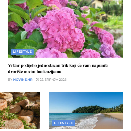
LIFESTYLE
Vrtlar podijelio jednostavan trik koji će vam napuniti
dvorište novim hortenzijama
BY
NOVINE.HR
22. SRPNJA 2026.
LIFESTYLE