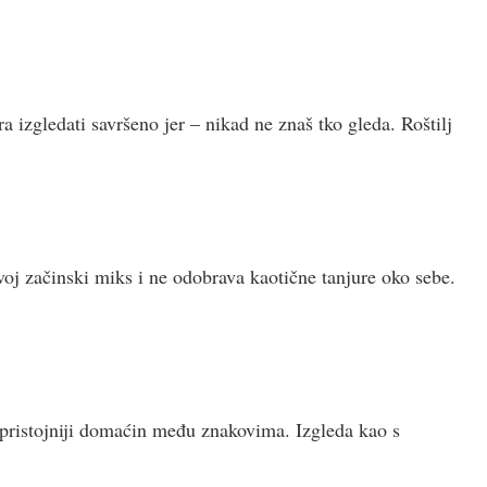
 izgledati savršeno jer – nikad ne znaš tko gleda. Roštilj
voj začinski miks i ne odobrava kaotične tanjure oko sebe.
ristojniji domaćin među znakovima. Izgleda kao s