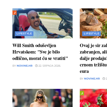
LIFESTYLE
LIFESTYLE
Will Smith oduševljen
Ovaj je sir z
Hrvatskom: "Sve je bilo
zabranjen, ali
odlično, morat ću se vratiti"
dalje prodaj
crnom tržištu 
BY
NOVINE.HR
22. SRPNJA 2026.
eura
BY
NOVINE.HR
2