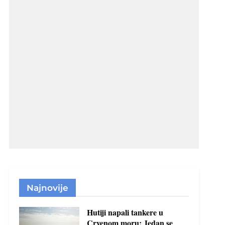
Najnovije
Hutiji napali tankere u
Crvenom moru: Jedan se