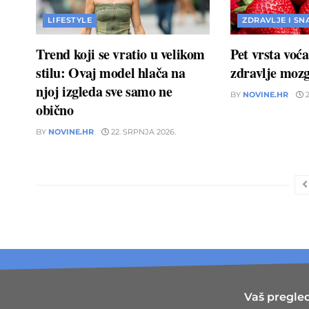
LIFESTYLE
ZDRAVLJE I SN
Trend koji se vratio u velikom
Pet vrsta voć
stilu: Ovaj model hlača na
zdravlje moz
njoj izgleda sve samo ne
BY
NOVINE.HR
2
obično
BY
NOVINE.HR
22. SRPNJA 2026.
Vaš pregled