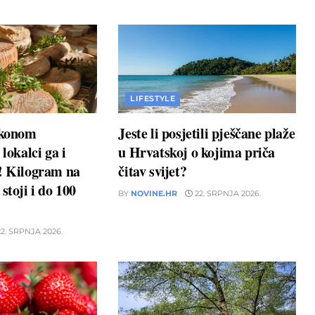
LIFESTYLE
akonom
Jeste li posjetili pješčane plaže
 lokalci ga i
u Hrvatskoj o kojima priča
u! Kilogram na
čitav svijet?
stoji i do 100
BY
NOVINE.HR
22. SRPNJA 2026.
2. SRPNJA 2026.