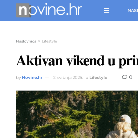
NAS
Naslovnica
Lifestyle
Aktivan vikend u pri
0
by
Novine.hr
2. svibnja 2025.
u
Lifestyle