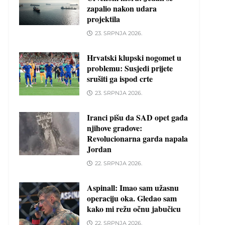
zapalio nakon udara
projektila
23. SRPNJA 2026.
Hrvatski klupski nogomet u
problemu: Susjedi prijete
srušiti ga ispod crte
23. SRPNJA 2026.
Iranci pišu da SAD opet gađa
njihove gradove:
Revolucionarna garda napala
Jordan
22. SRPNJA 2026.
Aspinall: Imao sam užasnu
operaciju oka. Gledao sam
kako mi režu očnu jabučicu
22. SRPNJA 2026.