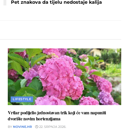
Pet znakova da tijelu nedostaje kalija
LIFESTYLE
Vrtlar podijelio jednostavan trik koji će vam napuniti
dvorište novim hortenzijama
BY
NOVINE.HR
22. SRPNJA 2026.