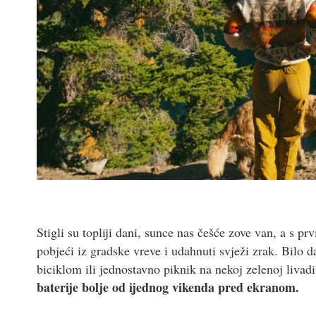
Stigli su topliji dani, sunce nas češće zove van, a s 
pobjeći iz gradske vreve i udahnuti svježi zrak. Bilo 
biciklom ili jednostavno piknik na nekoj zelenoj livadi
baterije bolje od ijednog vikenda pred ekranom.