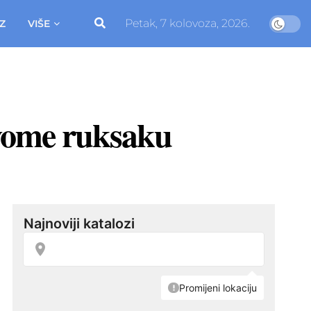
Petak, 7 kolovoza, 2026.
Z
VIŠE
svome ruksaku