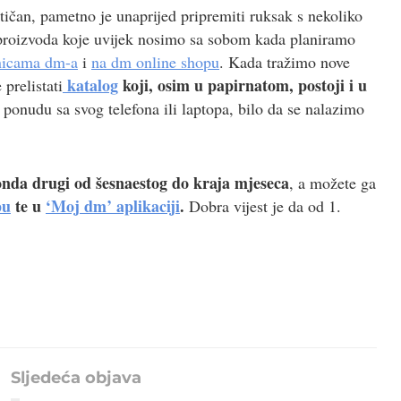
tičan, pametno je unaprijed pripremiti ruksak s nekoliko
s proizvoda koje uvijek nosimo sa sobom kada planiramo
nicama dm-a
i
na dm online shopu
. Kada tražimo nove
katalog
koji, osim u papirnatom, postoji i u
prelistati
onudu sa svog telefona ili laptopa, bilo da se nalazimo
onda drugi od šesnaestog do kraja mjeseca
, a možete ga
pu
te u
‘Moj dm’ aplikaciji
.
Dobra vijest je da od 1.
Sljedeća objava