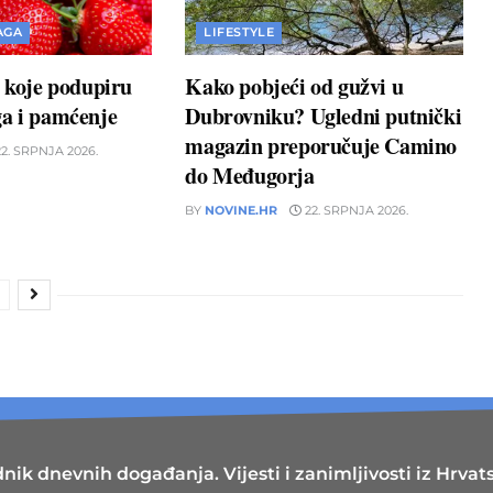
AGA
LIFESTYLE
a koje podupiru
Kako pobjeći od gužvi u
ga i pamćenje
Dubrovniku? Ugledni putnički
magazin preporučuje Camino
2. SRPNJA 2026.
do Međugorja
BY
NOVINE.HR
22. SRPNJA 2026.
nik dnevnih događanja. Vijesti i zanimljivosti iz Hrvatsk