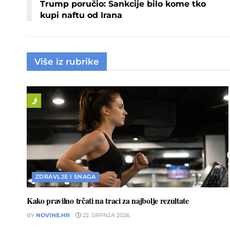
Trump poručio: Sankcije bilo kome tko
kupi naftu od Irana
Više iz rubrike
ZDRAVLJE I SNAGA
Kako pravilno trčati na traci za najbolje rezultate
BY
NOVINE.HR
22. SRPNJA 2026.