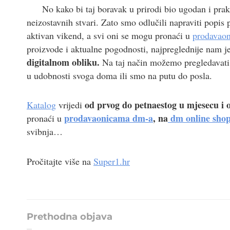
No kako bi taj boravak u prirodi bio ugodan i prak
neizostavnih stvari. Zato smo odlučili napraviti popi
aktivan vikend, a svi oni se mogu pronaći u
prodavao
proizvode i aktualne pogodnosti, najpreglednije nam je 
digitalnom obliku.
Na taj način možemo pregledavati p
u udobnosti svoga doma ili smo na putu do posla.
od prvog do petnaestog u mjesecu i 
Katalog
vrijedi
prodavaonicama dm-a
, na
dm online sho
pronaći u
svibnja…
Pročitajte više na
Super1.hr
Prethodna objava