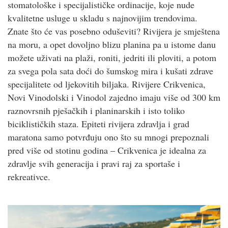
stomatološke i specijalističke ordinacije, koje nude
kvalitetne usluge u skladu s najnovijim trendovima.
Znate što će vas posebno oduševiti? Rivijera je smještena
na moru, a opet dovoljno blizu planina pa u istome danu
možete uživati na plaži, roniti, jedriti ili ploviti, a potom
za svega pola sata doći do šumskog mira i kušati zdrave
specijalitete od ljekovitih biljaka. Rivijere Crikvenica,
Novi Vinodolski i Vinodol zajedno imaju više od 300 km
raznovrsnih pješačkih i planinarskih i isto toliko
biciklističkih staza. Epiteti rivijera zdravlja i grad
maratona samo potvrđuju ono što su mnogi prepoznali
pred više od stotinu godina – Crikvenica je idealna za
zdravlje svih generacija i pravi raj za sportaše i
rekreativce.