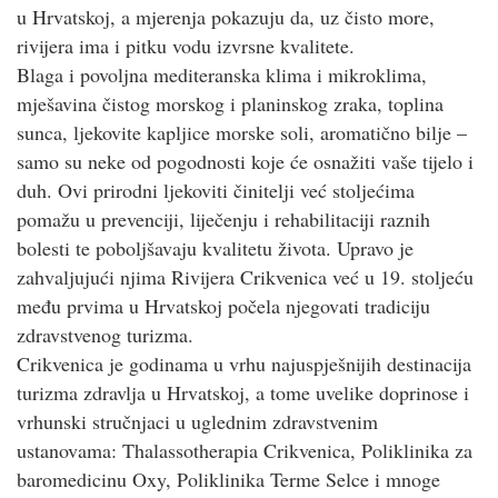
u Hrvatskoj, a mjerenja pokazuju da, uz čisto more,
rivijera ima i pitku vodu izvrsne kvalitete.
Blaga i povoljna mediteranska klima i mikroklima,
mješavina čistog morskog i planinskog zraka, toplina
sunca, ljekovite kapljice morske soli, aromatično bilje –
samo su neke od pogodnosti koje će osnažiti vaše tijelo i
duh. Ovi prirodni ljekoviti činitelji već stoljećima
pomažu u prevenciji, liječenju i rehabilitaciji raznih
bolesti te poboljšavaju kvalitetu života. Upravo je
zahvaljujući njima Rivijera Crikvenica već u 19. stoljeću
među prvima u Hrvatskoj počela njegovati tradiciju
zdravstvenog turizma.
Crikvenica je godinama u vrhu najuspješnijih destinacija
turizma zdravlja u Hrvatskoj, a tome uvelike doprinose i
vrhunski stručnjaci u uglednim zdravstvenim
ustanovama: Thalassotherapia Crikvenica, Poliklinika za
baromedicinu Oxy, Poliklinika Terme Selce i mnoge