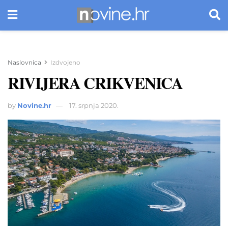
Naslovnica
Izdvojeno
RIVIJERA CRIKVENICA
by
Novine.hr
17. srpnja 2020.