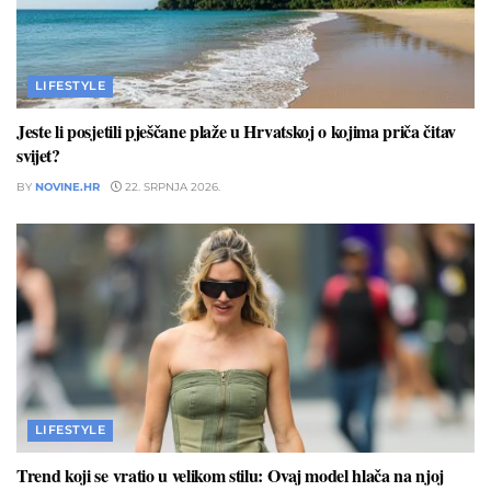
LIFESTYLE
Jeste li posjetili pješčane plaže u Hrvatskoj o kojima priča čitav
svijet?
BY
NOVINE.HR
22. SRPNJA 2026.
LIFESTYLE
Trend koji se vratio u velikom stilu: Ovaj model hlača na njoj