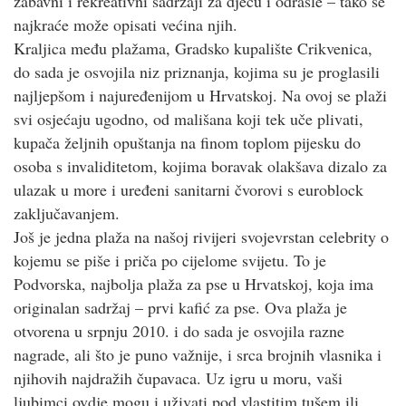
zabavni i rekreativni sadržaji za djecu i odrasle – tako se
najkraće može opisati većina njih.
Kraljica među plažama, Gradsko kupalište Crikvenica,
do sada je osvojila niz priznanja, kojima su je proglasili
najljepšom i najuređenijom u Hrvatskoj. Na ovoj se plaži
svi osjećaju ugodno, od mališana koji tek uče plivati,
kupača željnih opuštanja na finom toplom pijesku do
osoba s invaliditetom, kojima boravak olakšava dizalo za
ulazak u more i uređeni sanitarni čvorovi s euroblock
zaključavanjem.
Još je jedna plaža na našoj rivijeri svojevrstan celebrity o
kojemu se piše i priča po cijelome svijetu. To je
Podvorska, najbolja plaža za pse u Hrvatskoj, koja ima
originalan sadržaj – prvi kafić za pse. Ova plaža je
otvorena u srpnju 2010. i do sada je osvojila razne
nagrade, ali što je puno važnije, i srca brojnih vlasnika i
njihovih najdražih čupavaca. Uz igru u moru, vaši
ljubimci ovdje mogu i uživati pod vlastitim tušem ili