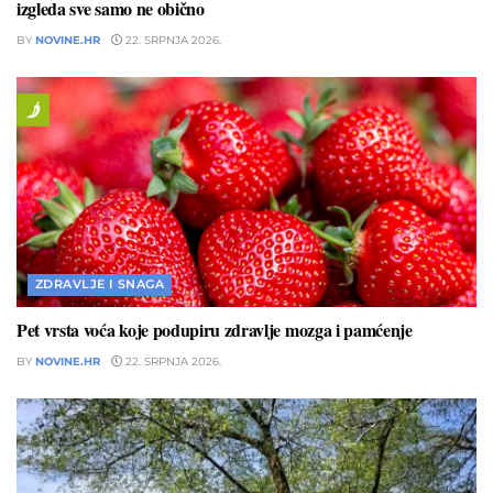
izgleda sve samo ne obično
BY
NOVINE.HR
22. SRPNJA 2026.
ZDRAVLJE I SNAGA
Pet vrsta voća koje podupiru zdravlje mozga i pamćenje
BY
NOVINE.HR
22. SRPNJA 2026.