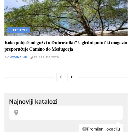
LIFESTYLE
Kako pobjeći od gužvi u Dubrovniku? Ugledni putnički magazin
preporučuje Camino do Međugorja
BY
NOVINE.HR
22. SRPNJA 2026.