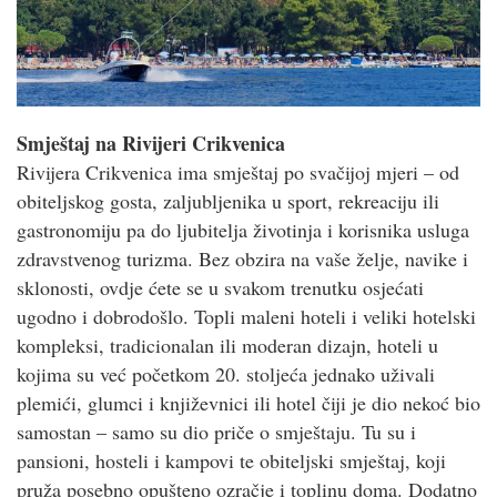
Smještaj na Rivijeri Crikvenica
Rivijera Crikvenica ima smještaj po svačijoj mjeri – od
obiteljskog gosta, zaljubljenika u sport, rekreaciju ili
gastronomiju pa do ljubitelja životinja i korisnika usluga
zdravstvenog turizma. Bez obzira na vaše želje, navike i
sklonosti, ovdje ćete se u svakom trenutku osjećati
ugodno i dobrodošlo. Topli maleni hoteli i veliki hotelski
kompleksi, tradicionalan ili moderan dizajn, hoteli u
kojima su već početkom 20. stoljeća jednako uživali
plemići, glumci i književnici ili hotel čiji je dio nekoć bio
samostan – samo su dio priče o smještaju. Tu su i
pansioni, hosteli i kampovi te obiteljski smještaj, koji
pruža posebno opušteno ozračje i toplinu doma. Dodatno