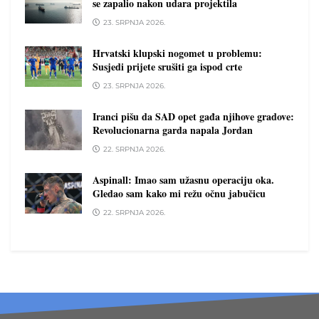
se zapalio nakon udara projektila
23. SRPNJA 2026.
Hrvatski klupski nogomet u problemu:
Susjedi prijete srušiti ga ispod crte
23. SRPNJA 2026.
Iranci pišu da SAD opet gađa njihove gradove:
Revolucionarna garda napala Jordan
22. SRPNJA 2026.
Aspinall: Imao sam užasnu operaciju oka.
Gledao sam kako mi režu očnu jabučicu
22. SRPNJA 2026.