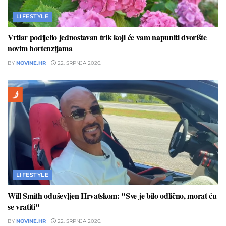
LIFESTYLE
Vrtlar podijelio jednostavan trik koji će vam napuniti dvorište
novim hortenzijama
BY
NOVINE.HR
22. SRPNJA 2026.
LIFESTYLE
Will Smith oduševljen Hrvatskom: "Sve je bilo odlično, morat ću
se vratiti"
BY
NOVINE.HR
22. SRPNJA 2026.