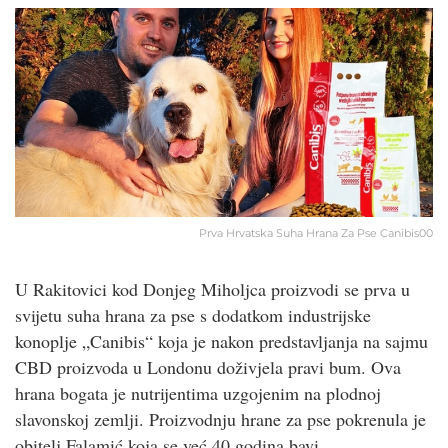
Prva Hrvatska Suha Hrana Za Pse Canibis00
U Rakitovici kod Donjeg Miholjca proizvodi se prva u
svijetu suha hrana za pse s dodatkom industrijske
konoplje „Canibis“ koja je nakon predstavljanja na sajmu
CBD proizvoda u Londonu doživjela pravi bum. Ova
hrana bogata je nutrijentima uzgojenim na plodnoj
slavonskoj zemlji. Proizvodnju hrane za pse pokrenula je
obitelj Falamić koja se već 40 godina bavi