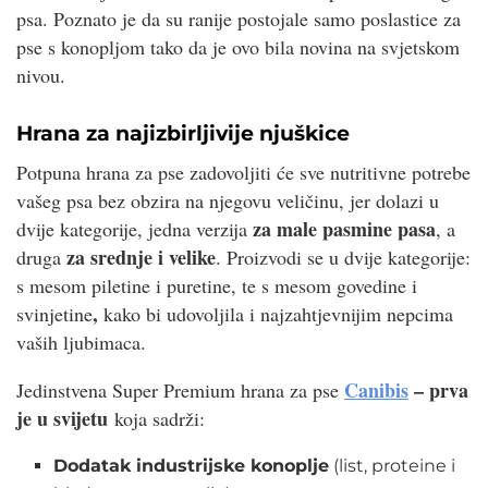
psa. Poznato je da su ranije postojale samo poslastice za
pse s konopljom tako da je ovo bila novina na svjetskom
nivou.
Hrana za najizbirljivije njuškice
Potpuna hrana za pse zadovoljiti će sve nutritivne potrebe
vašeg psa bez obzira na njegovu veličinu, jer dolazi u
za male pasmine pasa
dvije kategorije, jedna verzija
, a
za srednje i velike
druga
. Proizvodi se u dvije kategorije:
s mesom piletine i puretine, te s mesom govedine i
,
svinjetine
kako bi udovoljila i najzahtjevnijim nepcima
vaših ljubimaca.
Canibis
– prva
Jedinstvena Super Premium hrana za pse
je u svijetu
koja sadrži:
Dodatak industrijske konoplje
(list, proteine i