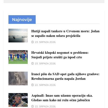
Najnovije
Hutiji napali tankere u Crvenom moru: Jedan
se zapalio nakon udara projektila
23. SRPNJA 2026.
Hrvatski klupski nogomet u problemu:
Susjedi prijete srušiti ga ispod crte
23. SRPNJA 2026.
Iranci pišu da SAD opet gađa njihove gradove:
Revolucionarna garda napala Jordan
22. SRPNJA 2026.
Aspinall: Imao sam užasnu operaciju oka.
Gledao sam kako mi režu očnu jabučicu
22. SRPNJA 2026.