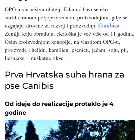
OPG u vlasništvu obitelji Falamić bavi se eko
certificiranom poljoprivrednom proizvodnjom, gdje se
Canibisa
uzgajaju sirovine za razvoj i proizvodnju
.
Zemlja koju obrađuju, ekološka je već više od 11 godina.
Osim proizvodnjom konoplje, na vlastitom OPG-u,
proizvode i heljdu, kamilicu, pšenicu, ječam, soju, pir,
lješnjake i muškatne tikve.
Prva Hrvatska suha hrana za
pse Canibis
Od ideje do realizacije proteklo je 4
godine