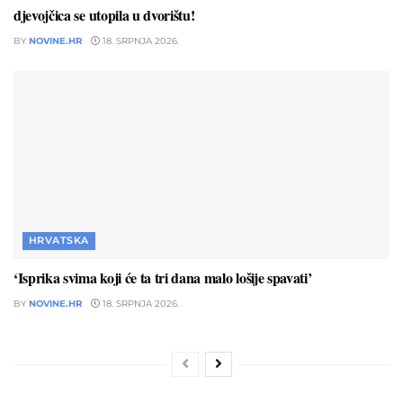
djevojčica se utopila u dvorištu!
BY
NOVINE.HR
18. SRPNJA 2026.
HRVATSKA
‘Isprika svima koji će ta tri dana malo lošije spavati’
BY
NOVINE.HR
18. SRPNJA 2026.