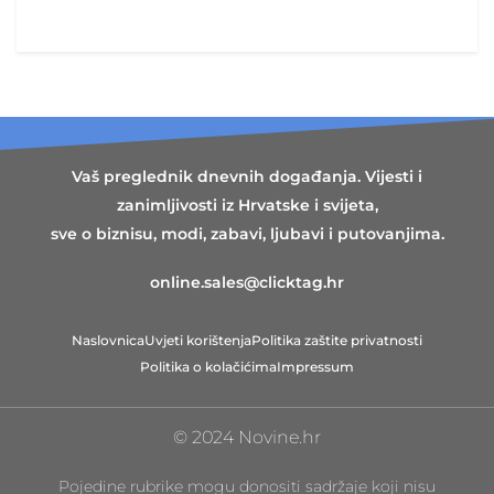
Vaš preglednik dnevnih događanja. Vijesti i
zanimljivosti iz Hrvatske i svijeta,
sve o biznisu, modi, zabavi, ljubavi i putovanjima.
online.sales@clicktag.hr
Naslovnica
Uvjeti korištenja
Politika zaštite privatnosti
Politika o kolačićima
Impressum
© 2024 Novine.hr
Pojedine rubrike mogu donositi sadržaje koji nisu