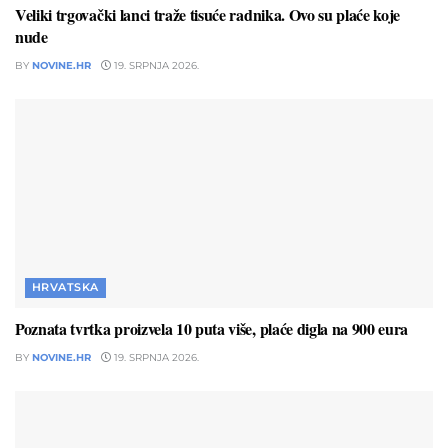
Veliki trgovački lanci traže tisuće radnika. Ovo su plaće koje
nude
BY
NOVINE.HR
19. SRPNJA 2026.
HRVATSKA
Poznata tvrtka proizvela 10 puta više, plaće digla na 900 eura
BY
NOVINE.HR
19. SRPNJA 2026.