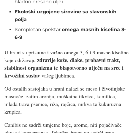
hladno presano ulje)
Ekološki uzgojene sirovine sa slavonskih
polja
Kompletan spektar
omega masnih kiselina 3-
6-9
U hrani su prisutne i važne omega 3, 6 i 9 masne kiseline
zdravlje kože,
dlake, probavni trakt,
koje održavaju
stabilnost organizma te blagotvorno utječu na srce i
krvožilni sustav
vašeg ljubimca.
Od ostalih sastojaka u hrani nalazi se meso i životinjske
masnoće, zatim aronija, muškatna tikvica, kamilica,
mlada trava pšenice, riža, rajčica, mrkva te kukuruzna
krupica.
Canibis ne sadrži umjetne boje, arome, niti pojačivače
okusa i konzervanse. Također, hrana ne sadrži zrna