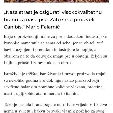
„Naša strast je osigurati visokokvalitetnu
hranu za naše pse. Zato smo proizveli
Canibis.“ Mario Falamić
Ideja o proizvodnji hrane za pse s dodatkom industrijske
konoplje nametnula se sama od sebe, jer se obitelj već
bavila uzgojem i preradom industrijske konoplje, a s
obzirom na to da oduvijek imaju pse u obitelji, željeli su
i njima priuštiti zdrav i ukusan obrok.
Istraživanje tržišta, istraživanje i razvoj proizvoda trajali
su nekoliko godina sve dok nije nastao proizvod koji
savršeno balansira potrebne količine vlakana, proteina,
masti, ugljikohidrata, minerala i vitamina.
Tako je nastala hrana bogate nutritivne vrijednosti kakve
nema u svijetu i kakvu bi svaki vlasnik poželio za svog