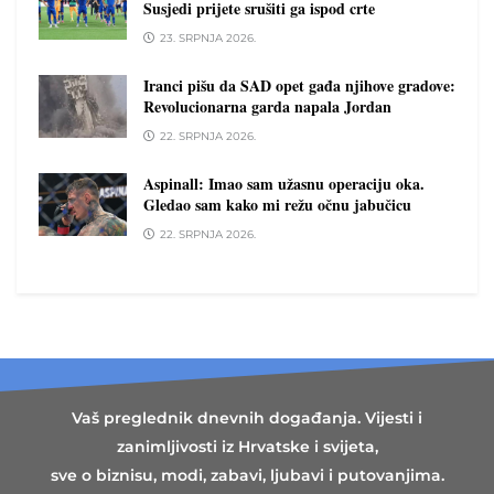
Susjedi prijete srušiti ga ispod crte
23. SRPNJA 2026.
Iranci pišu da SAD opet gađa njihove gradove:
Revolucionarna garda napala Jordan
22. SRPNJA 2026.
Aspinall: Imao sam užasnu operaciju oka.
Gledao sam kako mi režu očnu jabučicu
22. SRPNJA 2026.
Vaš preglednik dnevnih događanja. Vijesti i
zanimljivosti iz Hrvatske i svijeta,
sve o biznisu, modi, zabavi, ljubavi i putovanjima.