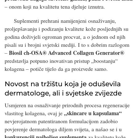
– onom koji na kvalitetu tena djeluje iznutra.
Suplementi prehrani namijenjeni osnaživanju,
proljepšavanju i podizanju kvalitete kože posljednjih su
godina doživjeli ogroman procvat, a o jednom od njih
pisali su i brojni svjetski mediji. I to s dobrim razlogom
Biosil ch-OSA® Advanced Collagen Generator®
–
predstavlja potpuno inovativan pristup „boostanju“
kolagena – potiče tijelo da ga proizvede samo.
Novost na tržištu koja je oduševila
dermatologe, ali i svjetske zvijezde
Usmjeren na osnaživanje prirodnih procesa regeneracije
„skincare u kapsulama“
vlastitog kolagena, ovaj je
nevjerojatnom patentiranom formulacijom zadobio
povjerenje dermatologa diljem svijeta, a našao se i u
konkurenciji najboljeg suplementa
za kvalitetu kože,