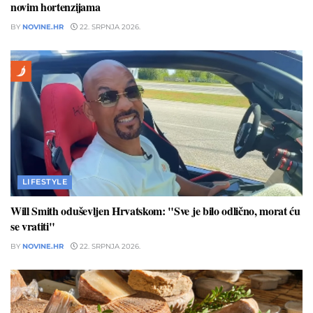
novim hortenzijama
BY
NOVINE.HR
22. SRPNJA 2026.
LIFESTYLE
Will Smith oduševljen Hrvatskom: "Sve je bilo odlično, morat ću
se vratiti"
BY
NOVINE.HR
22. SRPNJA 2026.