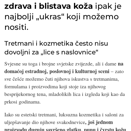
zdrava i blistava koža
ipak je
najbolji „ukras“ koji možemo
nositi.
Tretmani i kozmetika često nisu
dovoljni za „lice s naslovnice“
na
Svjesne su toga i brojne svjetske zvijezde, ali i dame
domaćoj estradnoj, poslovnoj i kulturnoj sceni
– zato
sve češće možemo čuti njihova iskustva s tretmanima,
formulama i proizvodima koji stoje iza njihovog
besprijekornog tena, mladolikih lica i izgleda koji kao da
prkosi godinama.
Iako su estetski tretmani, luksuzna kozmetika i saloni za
, još jednom
uljepšavanje dio njihove svakodnevice
proizvodu duguju savršeno glatku, punu i čvrstu kožu