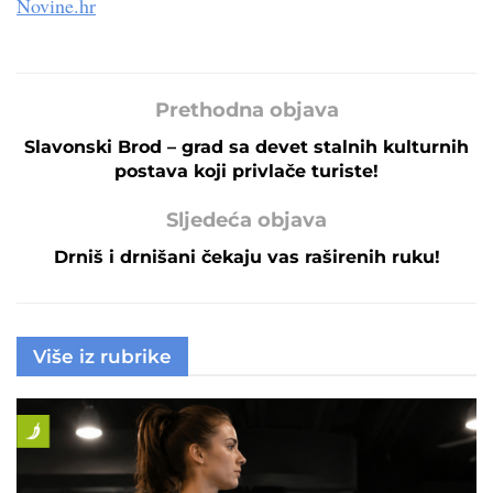
Novine.hr
Prethodna objava
Slavonski Brod – grad sa devet stalnih kulturnih
postava koji privlače turiste!
Sljedeća objava
Drniš i drnišani čekaju vas raširenih ruku!
Više iz rubrike