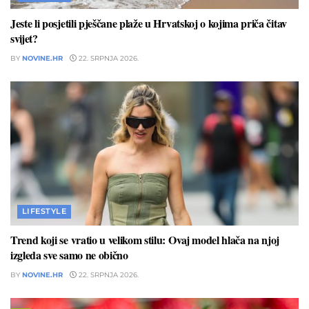
Jeste li posjetili pješčane plaže u Hrvatskoj o kojima priča čitav
svijet?
BY
NOVINE.HR
22. SRPNJA 2026.
LIFESTYLE
Trend koji se vratio u velikom stilu: Ovaj model hlača na njoj
izgleda sve samo ne obično
BY
NOVINE.HR
22. SRPNJA 2026.