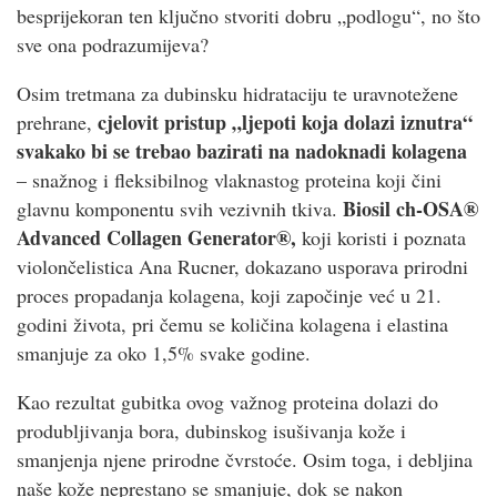
besprijekoran ten ključno stvoriti dobru „podlogu“, no što
sve ona podrazumijeva?
Osim tretmana za dubinsku hidrataciju te uravnotežene
cjelovit pristup „ljepoti koja dolazi iznutra“
prehrane,
svakako bi se trebao bazirati na nadoknadi kolagena
– snažnog i fleksibilnog vlaknastog proteina koji čini
Biosil ch-OSA®
glavnu komponentu svih vezivnih tkiva.
Advanced Collagen Generator®,
koji koristi i poznata
violončelistica Ana Rucner, dokazano usporava prirodni
proces propadanja kolagena, koji započinje već u 21.
godini života, pri čemu se količina kolagena i elastina
smanjuje za oko 1,5% svake godine.
Kao rezultat gubitka ovog važnog proteina dolazi do
produbljivanja bora, dubinskog isušivanja kože i
smanjenja njene prirodne čvrstoće. Osim toga, i debljina
naše kože neprestano se smanjuje, dok se nakon