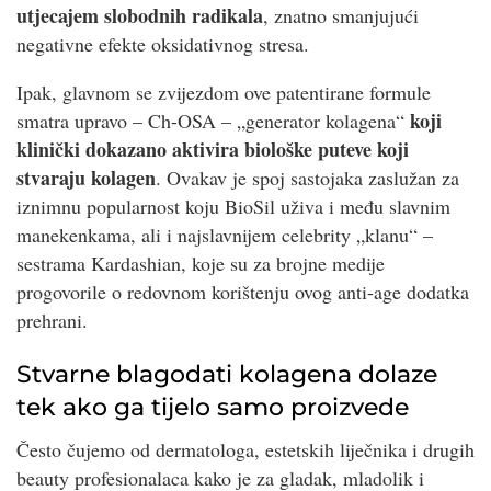
utjecajem slobodnih radikala
, znatno smanjujući
negativne efekte oksidativnog stresa.
Ipak, glavnom se zvijezdom ove patentirane formule
koji
smatra upravo – Ch-OSA – „generator kolagena“
klinički dokazano aktivira biološke puteve koji
stvaraju kolagen
. Ovakav je spoj sastojaka zaslužan za
iznimnu popularnost koju BioSil uživa i među slavnim
manekenkama, ali i najslavnijem celebrity „klanu“ –
sestrama Kardashian, koje su za brojne medije
progovorile o redovnom korištenju ovog anti-age dodatka
prehrani.
Stvarne blagodati kolagena dolaze
tek ako ga tijelo samo proizvede
Često čujemo od dermatologa, estetskih liječnika i drugih
beauty profesionalaca kako je za gladak, mladolik i