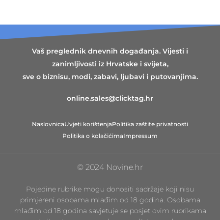
Vaš preglednik dnevnih događanja. Vijesti i
zanimljivosti iz Hrvatske i svijeta,
sve o biznisu, modi, zabavi, ljubavi i putovanjima.
online.sales@clicktag.hr
Naslovnica
Uvjeti korištenja
Politika zaštite privatnosti
Politika o kolačićima
Impressum
© 2024 Novine.hr
Pojedine rubrike mogu donositi sadržaje koji nisu
primjereni osobama mlađim od 18 godina. Osobama
mlađim od 18 godina savjetuje se posjet ovim rubrikama