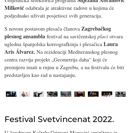
Milković
odabrala je atraktivne radove u kojima će
podjednako uživati posjetioci svih generacija.
Zagrebačkog
S novom postavom plesača članova
plesnog ansambla
festival na savičentskoj
placi
otvara
Laura
ugledna španjolska koreografkinja i plesačica
Aris Álvarez.
Na rezidenciji Mediteranskog plesnog
centra razvija projekt „Geometrija daha“ koji će
premijeru imati u rujnu u Zagrebu, a na festivalu će biti
predstavljen kao rad u nastajanju.
Festival Svetvincenat 2022.
U čarobnom Kaštelu Grimani Morosini smještena je