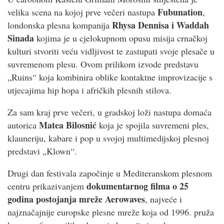
Fubunation
velika scena na kojoj prve večeri nastupa
,
Rhysa Dennisa i Waddah
londonska plesna kompanija
Sinada
kojima je u cjelokupnom opusu misija crnačkoj
kulturi stvoriti veću vidljivost te zastupati svoje plesače u
suvremenom plesu. Ovom prilikom izvode predstavu
„Ruins“ koja kombinira oblike kontaktne improvizacije s
utjecajima hip hopa i afričkih plesnih stilova.
Za sam kraj prve večeri, u gradskoj loži nastupa domaća
Matea Bilosnić
autorica
koja je spojila suvremeni ples,
klauneriju, kabare i pop u svojoj multimedijskoj plesnoj
predstavi „Klown“.
Drugi dan festivala započinje u Mediteranskom plesnom
dokumentarnog filma o 25
centru prikazivanjem
godina postojanja mreže Aerowaves
, najveće i
najznačajnije europske plesne mreže koja od 1996. pruža