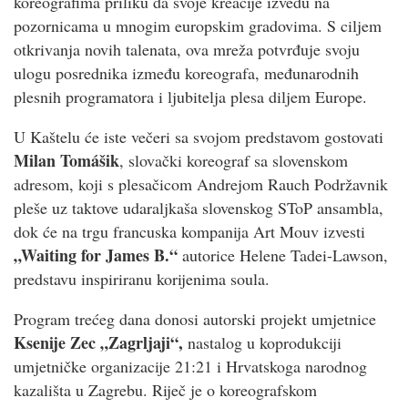
koreografima priliku da svoje kreacije izvedu na
pozornicama u mnogim europskim gradovima. S ciljem
otkrivanja novih talenata, ova mreža potvrđuje svoju
ulogu posrednika između koreografa, međunarodnih
plesnih programatora i ljubitelja plesa diljem Europe.
U Kaštelu će iste večeri sa svojom predstavom gostovati
Milan Tomášik
, slovački koreograf sa slovenskom
adresom, koji s plesačicom Andrejom Rauch Podržavnik
pleše uz taktove udaraljkaša slovenskog SToP ansambla,
dok će na trgu francuska kompanija Art Mouv izvesti
„Waiting for James B.“
autorice Helene Tadei-Lawson,
predstavu inspiriranu korijenima soula.
Program trećeg dana donosi autorski projekt umjetnice
Ksenije Zec
„Zagrljaji“,
nastalog u koprodukciji
umjetničke organizacije 21:21 i Hrvatskoga narodnog
kazališta u Zagrebu. Riječ je o koreografskom