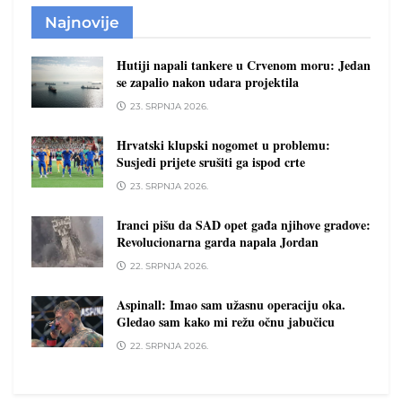
Najnovije
Hutiji napali tankere u Crvenom moru: Jedan
se zapalio nakon udara projektila
23. SRPNJA 2026.
Hrvatski klupski nogomet u problemu:
Susjedi prijete srušiti ga ispod crte
23. SRPNJA 2026.
Iranci pišu da SAD opet gađa njihove gradove:
Revolucionarna garda napala Jordan
22. SRPNJA 2026.
Aspinall: Imao sam užasnu operaciju oka.
Gledao sam kako mi režu očnu jabučicu
22. SRPNJA 2026.