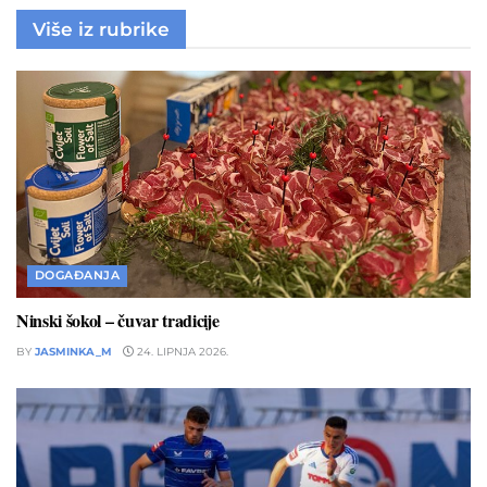
Više iz rubrike
DOGAĐANJA
Ninski šokol – čuvar tradicije
BY
JASMINKA_M
24. LIPNJA 2026.