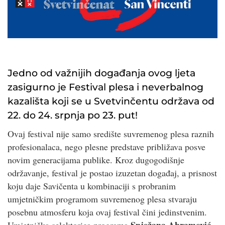
Jedno od važnijih događanja ovog ljeta
zasigurno je Festival plesa i neverbalnog
kazališta koji se u Svetvinčentu održava od
22. do 24. srpnja po 23. put!
Ovaj festival nije samo središte suvremenog plesa raznih
profesionalaca, nego plesne predstave približava posve
novim generacijama publike. Kroz dugogodišnje
održavanje, festival je postao izuzetan događaj, a prisnost
koju daje Savičenta u kombinaciji s probranim
umjetničkim programom suvremenog plesa stvaraju
posebnu atmosferu koja ovaj festival čini jedinstvenim.
Snježana Abramović
Umjetnička selektorica programa