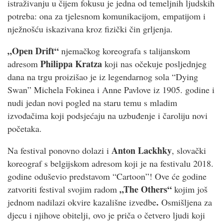
istraživanju u čijem fokusu je jedna od temeljnih ljudskih
potreba: ona za tjelesnom komunikacijom, empatijom i
nježnošću iskazivana kroz fizički čin grljenja.
„Open Drift“
njemačkog koreografa s talijanskom
Philippa Kratza
adresom
koji nas očekuje posljednjeg
dana na trgu proizišao je iz legendarnog sola “Dying
Swan” Michela Fokinea i Anne Pavlove iz 1905. godine i
nudi jedan novi pogled na staru temu s mladim
izvođačima koji podsjećaju na uzbuđenje i čaroliju novi
početaka.
Anton Lackhky
Na festival ponovno dolazi i
, slovački
koreograf s belgijskom adresom koji je na festivalu 2018.
godine oduševio predstavom “Cartoon”! Ove će godine
„The Others“
zatvoriti festival svojim radom
kojim još
.
jednom nadilazi okvire kazališne izvedbe
Osmišljena za
djecu i njihove obitelji, ovo je priča o četvero ljudi koji