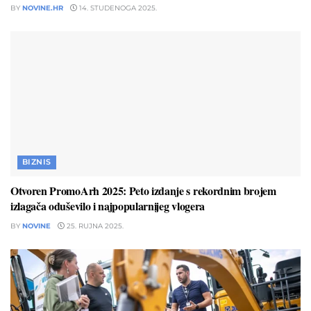
BY
NOVINE.HR
14. STUDENOGA 2025.
BIZNIS
Otvoren PromoArh 2025: Peto izdanje s rekordnim brojem
izlagača oduševilo i najpopularnijeg vlogera
BY
NOVINE
25. RUJNA 2025.