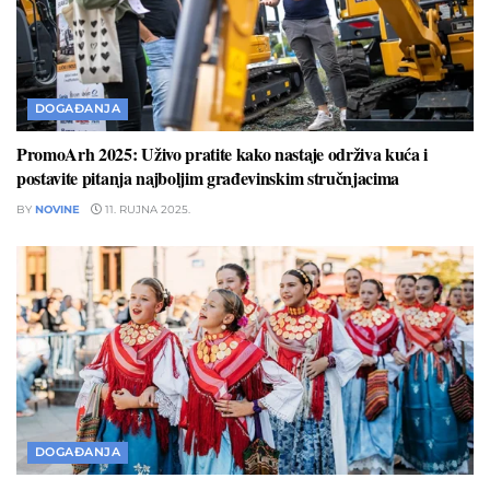
DOGAĐANJA
PromoArh 2025: Uživo pratite kako nastaje održiva kuća i
postavite pitanja najboljim građevinskim stručnjacima
BY
NOVINE
11. RUJNA 2025.
DOGAĐANJA