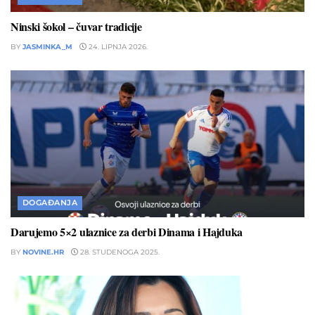
Ninski šokol – čuvar tradicije
BY
JASMINKA_M
24. LIPNJA 2026.
DOGAĐANJA
Darujemo 5×2 ulaznice za derbi Dinama i Hajduka
BY
NOVINE.HR
28. STUDENOGA 2025.