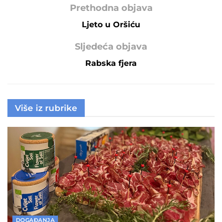
Prethodna objava
Ljeto u Oršiću
Sljedeća objava
Rabska fjera
Više iz rubrike
DOGAĐANJA