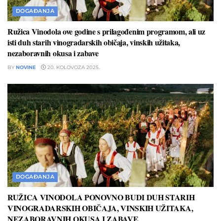
DOGAĐANJA
Ružica Vinodola ove godine s prilagođenim programom, ali uz
isti duh starih vinogradarskih običaja, vinskih užitaka,
nezaboravnih okusa i zabave
BY
NOVINE
20. KOLOVOZA 2025.
DOGAĐANJA
RUŽICA VINODOLA PONOVNO BUDI DUH STARIH
VINOGRADARSKIH OBIČAJA, VINSKIH UŽITAKA,
NEZABORAVNIH OKUSA I ZABAVE