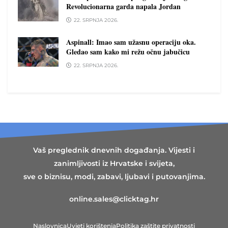
Revolucionarna garda napala Jordan
22. SRPNJA 2026.
Aspinall: Imao sam užasnu operaciju oka.
Gledao sam kako mi režu očnu jabučicu
22. SRPNJA 2026.
Vaš preglednik dnevnih događanja. Vijesti i
zanimljivosti iz Hrvatske i svijeta,
sve o biznisu, modi, zabavi, ljubavi i putovanjima.
online.sales@clicktag.hr
Naslovnica
Uvjeti korištenja
Politika zaštite privatnosti