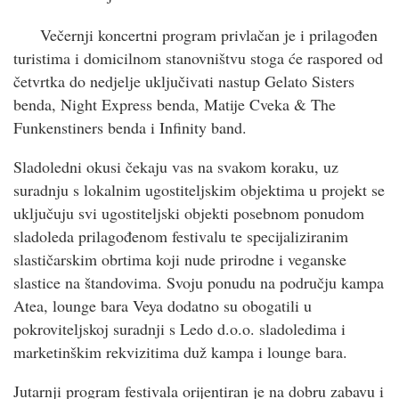
Večernji koncertni program privlačan je i prilagođen
turistima i domicilnom stanovništvu stoga će raspored od
četvrtka do nedjelje uključivati nastup Gelato Sisters
benda, Night Express benda, Matije Cveka & The
Funkenstiners benda i Infinity band.
Sladoledni okusi čekaju vas na svakom koraku, uz
suradnju s lokalnim ugostiteljskim objektima u projekt se
uključuju svi ugostiteljski objekti posebnom ponudom
sladoleda prilagođenom festivalu te specijaliziranim
slastičarskim obrtima koji nude prirodne i veganske
slastice na štandovima. Svoju ponudu na području kampa
Atea, lounge bara Veya dodatno su obogatili u
pokroviteljskoj suradnji s Ledo d.o.o. sladoledima i
marketinškim rekvizitima duž kampa i lounge bara.
Jutarnji program festivala orijentiran je na dobru zabavu i