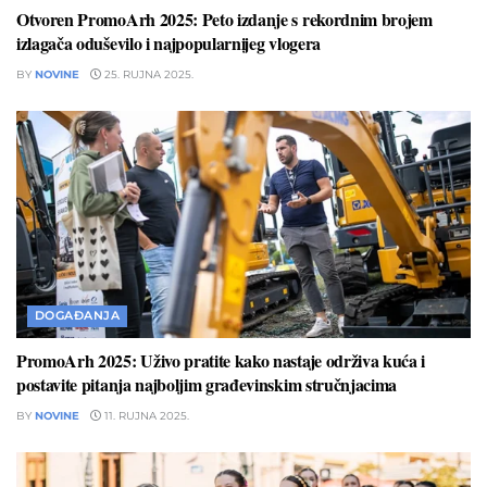
Otvoren PromoArh 2025: Peto izdanje s rekordnim brojem
izlagača oduševilo i najpopularnijeg vlogera
BY
NOVINE
25. RUJNA 2025.
DOGAĐANJA
PromoArh 2025: Uživo pratite kako nastaje održiva kuća i
postavite pitanja najboljim građevinskim stručnjacima
BY
NOVINE
11. RUJNA 2025.