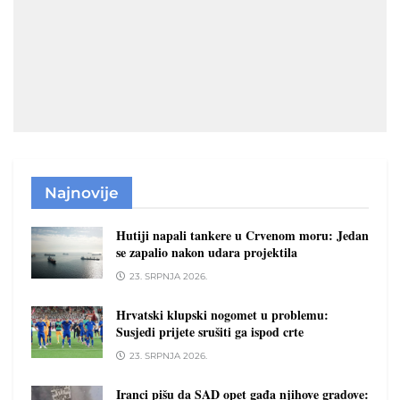
Najnovije
Hutiji napali tankere u Crvenom moru: Jedan
se zapalio nakon udara projektila
23. SRPNJA 2026.
Hrvatski klupski nogomet u problemu:
Susjedi prijete srušiti ga ispod crte
23. SRPNJA 2026.
Iranci pišu da SAD opet gađa njihove gradove: