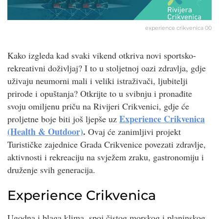
experience crikvenica 00
Kako izgleda kad svaki vikend otkriva novi sportsko-
rekreativni doživljaj? I to u stoljetnoj oazi zdravlja, gdje
uživaju neumorni mali i veliki istraživači, ljubitelji
prirode i opuštanja? Otkrijte to u svibnju i pronađite
svoju omiljenu priču na Rivijeri Crikvenici, gdje će
Experience Crikvenica
proljetne boje biti još ljepše uz
(Health & Outdoor)
.
Ovaj će zanimljivi projekt
Turističke zajednice Grada Crikvenice povezati zdravlje,
aktivnosti i rekreaciju na svježem zraku, gastronomiju i
druženje svih generacija.
Experience Crikvenica
Ugodna i blaga klima, spoj čistog morskog i planinskog