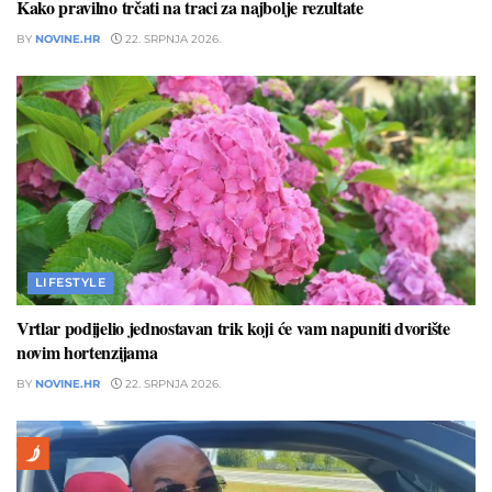
Kako pravilno trčati na traci za najbolje rezultate
BY
NOVINE.HR
22. SRPNJA 2026.
LIFESTYLE
Vrtlar podijelio jednostavan trik koji će vam napuniti dvorište
novim hortenzijama
BY
NOVINE.HR
22. SRPNJA 2026.