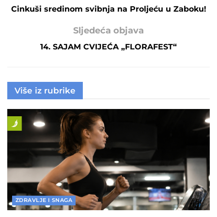
Cinkuši sredinom svibnja na Proljeću u Zaboku!
Sljedeća objava
14. SAJAM CVIJEĆA „FLORAFEST“
Više iz rubrike
ZDRAVLJE I SNAGA