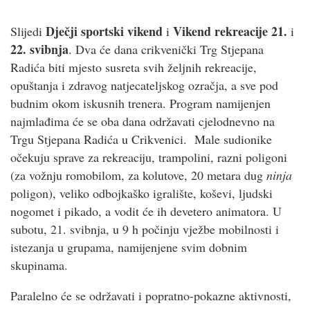
Dječji sportski vikend
Vikend rekreacije 21.
Slijedi
i
i
22. svibnja
. Dva će dana crikvenički Trg Stjepana
Radića biti mjesto susreta svih željnih rekreacije,
opuštanja i zdravog natjecateljskog ozračja, a sve pod
budnim okom iskusnih trenera. Program namijenjen
najmlađima će se oba dana održavati cjelodnevno na
Trgu Stjepana Radića u Crikvenici. Male sudionike
očekuju sprave za rekreaciju, trampolini, razni poligoni
(za vožnju romobilom, za kolutove, 20 metara dug
ninja
poligon), veliko odbojkaško igralište, koševi, ljudski
nogomet i pikado, a vodit će ih devetero animatora. U
subotu, 21. svibnja, u 9 h počinju vježbe mobilnosti i
istezanja u grupama, namijenjene svim dobnim
skupinama.
Paralelno će se održavati i popratno-pokazne aktivnosti,