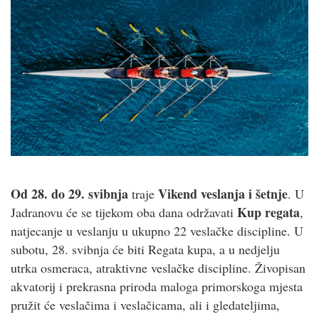
Od 28. do 29. svibnja
Vikend veslanja i šetnje
traje
. U
Kup regata
Jadranovu će se tijekom oba dana održavati
,
natjecanje u veslanju u ukupno 22 veslačke discipline. U
subotu, 28. svibnja će biti Regata kupa, a u nedjelju
utrka osmeraca, atraktivne veslačke discipline. Živopisan
akvatorij i prekrasna priroda maloga primorskoga mjesta
pružit će veslačima i veslačicama, ali i gledateljima,