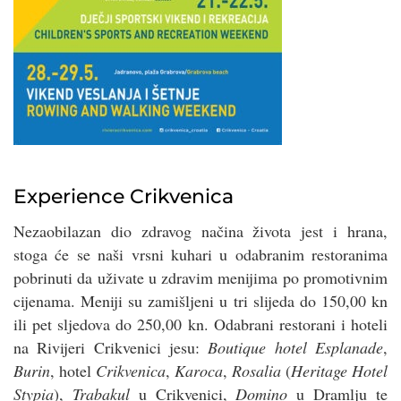
Experience Crikvenica
Nezaobilazan dio zdravog načina života jest i hrana,
stoga će se naši vrsni kuhari u odabranim restoranima
pobrinuti da uživate u zdravim menijima po promotivnim
cijenama. Meniji su zamišljeni u tri slijeda do 150,00 kn
ili pet sljedova do 250,00 kn. Odabrani restorani i hoteli
na Rivijeri Crikvenici jesu:
Boutique hotel Esplanade
,
Burin
, hotel
Crikvenica
,
Karoca
,
Rosalia
(
Heritage Hotel
Stypia
),
Trabakul
u Crikvenici,
Domino
u Dramlju te