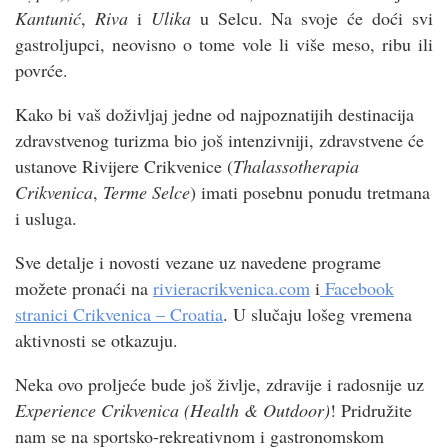
Kantunić
,
Riva
i
Ulika
u Selcu. Na svoje će doći svi
gastroljupci, neovisno o tome vole li više meso, ribu ili
povrće.
Kako bi vaš doživljaj jedne od najpoznatijih destinacija
zdravstvenog turizma bio još intenzivniji, zdravstvene će
ustanove Rivijere Crikvenice (
Thalassotherapia
Crikvenica
,
Terme Selce
) imati posebnu ponudu tretmana
i usluga.
Sve detalje i novosti vezane uz navedene programe
možete pronaći na
rivieracrikvenica.com
i
Facebook
stranici Crikvenica – Croatia
. U slučaju lošeg vremena
aktivnosti se otkazuju.
Neka ovo proljeće bude još življe, zdravije i radosnije uz
Experience Crikvenica (Health & Outdoor)
! Pridružite
nam se na sportsko-rekreativnom i gastronomskom