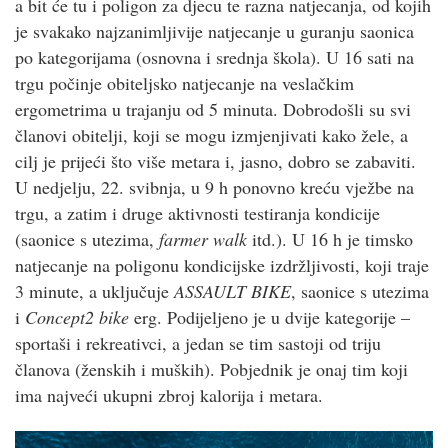
a bit će tu i poligon za djecu te razna natjecanja, od kojih
je svakako najzanimljivije natjecanje u guranju saonica
po kategorijama (osnovna i srednja škola). U 16 sati na
trgu počinje obiteljsko natjecanje na veslačkim
ergometrima u trajanju od 5 minuta. Dobrodošli su svi
članovi obitelji, koji se mogu izmjenjivati kako žele, a
cilj je prijeći što više metara i, jasno, dobro se zabaviti.
U nedjelju, 22. svibnja, u 9 h ponovno kreću vježbe na
trgu, a zatim i druge aktivnosti testiranja kondicije
(saonice s utezima,
farmer walk
itd.). U 16 h je timsko
natjecanje na poligonu kondicijske izdržljivosti, koji traje
3 minute, a uključuje
ASSAULT BIKE
, saonice s utezima
i
Concept2 bike
erg. Podijeljeno je u dvije kategorije –
sportaši i rekreativci, a jedan se tim sastoji od triju
članova (ženskih i muških). Pobjednik je onaj tim koji
ima najveći ukupni zbroj kalorija i metara.