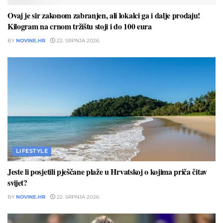
Ovaj je sir zakonom zabranjen, ali lokalci ga i dalje prodaju!
Kilogram na crnom tržištu stoji i do 100 eura
BY
NOVINE.HR
22. SRPNJA 2026.
LIFESTYLE
Jeste li posjetili pješčane plaže u Hrvatskoj o kojima priča čitav
svijet?
BY
NOVINE.HR
22. SRPNJA 2026.