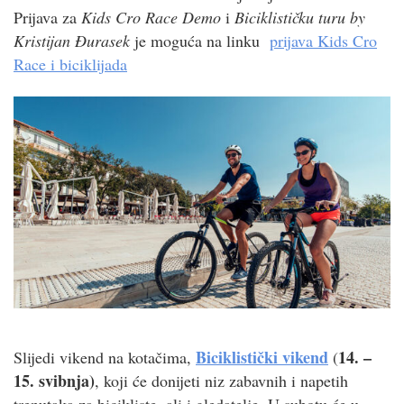
Prijava za
Kids Cro Race Demo
i
Biciklističku turu by
Kristijan Đurasek
je moguća na linku
prijava Kids Cro
Race i biciklijada
Biciklistički vikend
14. –
Slijedi vikend na kotačima,
(
15. svibnja)
, koji će donijeti niz zabavnih i napetih
trenutaka za bicikliste, ali i gledatelje. U subotu će u