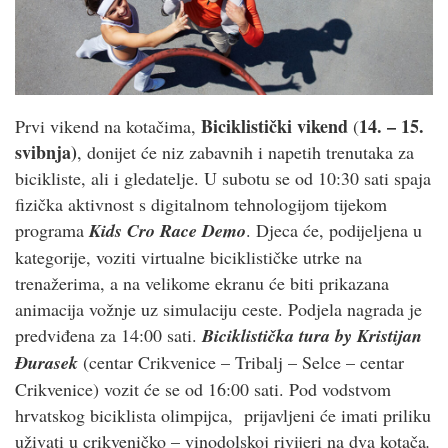
Biciklistički vikend
14. – 15.
Prvi vikend na kotačima,
(
svibnja)
, donijet će niz zabavnih i napetih trenutaka za
bicikliste, ali i gledatelje. U subotu se od 10:30 sati spaja
fizička aktivnost s digitalnom tehnologijom tijekom
programa
Kids Cro Race Demo
. Djeca će, podijeljena u
kategorije, voziti virtualne biciklističke utrke na
trenažerima, a na velikome ekranu će biti prikazana
animacija vožnje uz simulaciju ceste. Podjela nagrada je
predviđena za 14:00 sati.
Biciklistička tura by Kristijan
Đurasek
(centar Crikvenice – Tribalj – Selce – centar
Crikvenice) vozit će se od 16:00 sati. Pod vodstvom
hrvatskog biciklista olimpijca, prijavljeni će imati priliku
uživati u crikveničko – vinodolskoj rivijeri na dva kotača
.