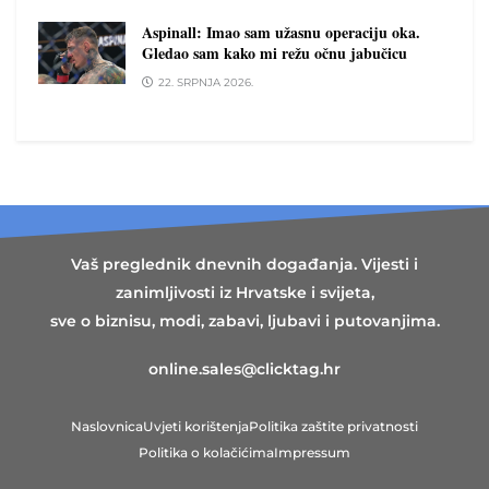
Aspinall: Imao sam užasnu operaciju oka.
Gledao sam kako mi režu očnu jabučicu
22. SRPNJA 2026.
Vaš preglednik dnevnih događanja. Vijesti i
zanimljivosti iz Hrvatske i svijeta,
sve o biznisu, modi, zabavi, ljubavi i putovanjima.
online.sales@clicktag.hr
Naslovnica
Uvjeti korištenja
Politika zaštite privatnosti
Politika o kolačićima
Impressum