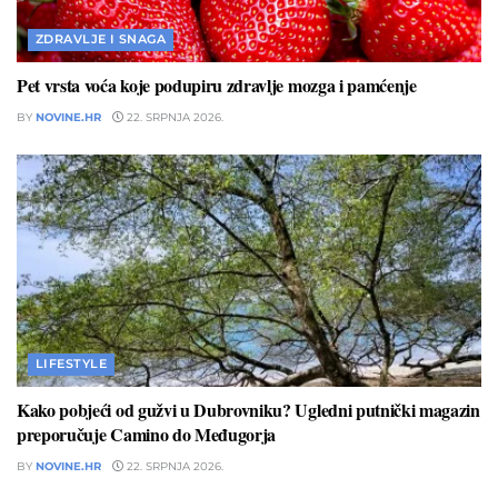
ZDRAVLJE I SNAGA
Pet vrsta voća koje podupiru zdravlje mozga i pamćenje
BY
NOVINE.HR
22. SRPNJA 2026.
LIFESTYLE
Kako pobjeći od gužvi u Dubrovniku? Ugledni putnički magazin
preporučuje Camino do Međugorja
BY
NOVINE.HR
22. SRPNJA 2026.