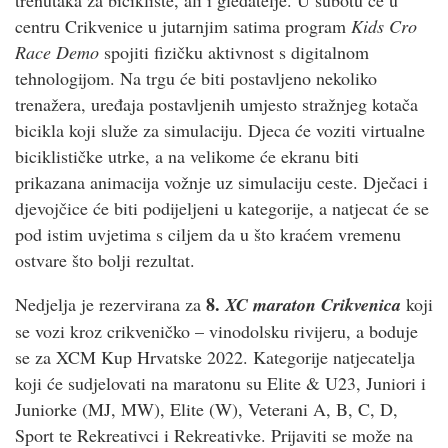
centru Crikvenice u jutarnjim satima program
Kids Cro
Race Demo
spojiti fizičku aktivnost s digitalnom
tehnologijom. Na trgu će biti postavljeno nekoliko
trenažera, uređaja postavljenih umjesto stražnjeg kotača
bicikla koji služe za simulaciju. Djeca će voziti virtualne
biciklističke utrke, a na velikome će ekranu biti
prikazana animacija vožnje uz simulaciju ceste. Dječaci i
djevojčice će biti podijeljeni u kategorije, a natjecat će se
pod istim uvjetima s ciljem da u što kraćem vremenu
ostvare što bolji rezultat.
8.
Nedjelja je rezervirana za
XC maraton Crikvenica
koji
se vozi kroz crikveničko – vinodolsku rivijeru, a boduje
se za XCM Kup Hrvatske 2022. Kategorije natjecatelja
koji će sudjelovati na maratonu su Elite & U23, Juniori i
Juniorke (MJ, MW), Elite (W), Veterani A, B, C, D,
Sport te Rekreativci i Rekreativke. Prijaviti se može na