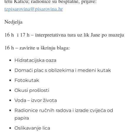
tetu Katicu; radionice su besplatne, prijave:
tzpisarovina@pisarovina.hr
Nedjelja
16 h i 17 h – interpretativna tura uz lik Jane po muzeju
16 h – zavirite u škrinju blaga:
Hidratacijska oaza
Domaći plac s oblizekima i medeni kutak
Fotokutak
Okusi prošlosti
Voda – izvor života
Radionice ručnih radova i izrade cvijeća od
papira
Oslikavanje lica