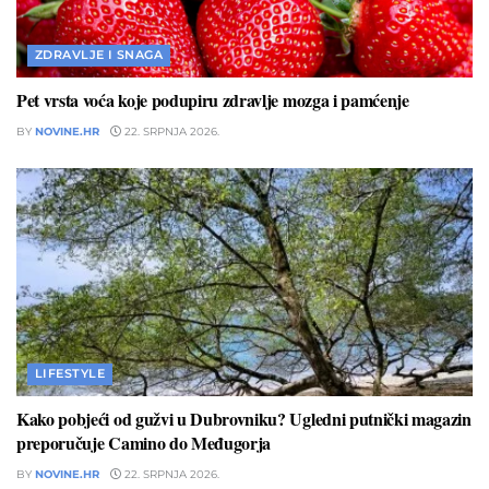
ZDRAVLJE I SNAGA
Pet vrsta voća koje podupiru zdravlje mozga i pamćenje
BY
NOVINE.HR
22. SRPNJA 2026.
LIFESTYLE
Kako pobjeći od gužvi u Dubrovniku? Ugledni putnički magazin
preporučuje Camino do Međugorja
BY
NOVINE.HR
22. SRPNJA 2026.