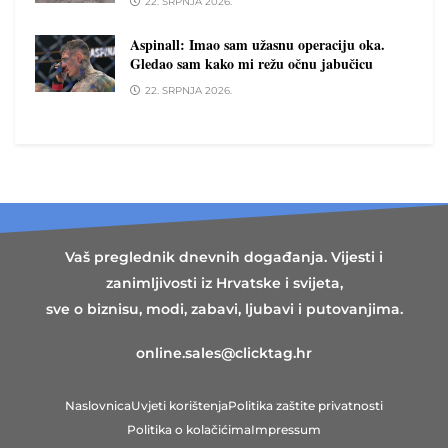
22. SRPNJA 2026.
Aspinall: Imao sam užasnu operaciju oka.
Gledao sam kako mi režu očnu jabučicu
22. SRPNJA 2026.
Vaš preglednik dnevnih događanja. Vijesti i
zanimljivosti iz Hrvatske i svijeta,
sve o biznisu, modi, zabavi, ljubavi i putovanjima.
online.sales@clicktag.hr
Naslovnica
Uvjeti korištenja
Politika zaštite privatnosti
Politika o kolačićima
Impressum