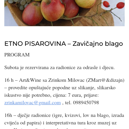
ETNO PISAROVINA – Zavičajno blago
PROGRAM
Subota je rezervirana za radionice za odrasle i djecu.
16 h – Art&Wine sa Zrinkom Milovac (ZMart@&dizajn)
– provedite opuštajuće popodne uz slikanje, slikarsko
iskustvo nije potrebno, cijena: 7 eura, prijave:
zrinkamilovac@gmail.com
, tel. 0989450798
16h – dječje radionice (igre, kvizovi, lov na blago, izrada
cvijeća od papira) i interpretativna tura kroz muzej uz