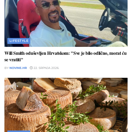
LIFESTYLE
Will Smith oduševljen Hrvatskom: "Sve je bilo odlično, morat ću
se vratiti"
BY
NOVINE.HR
22. SRPNJA 2026.