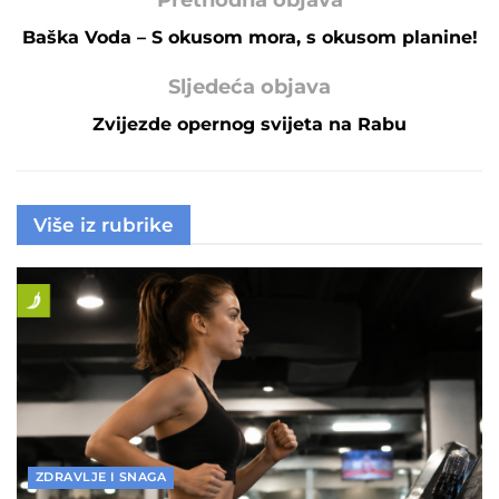
Prethodna objava
Baška Voda – S okusom mora, s okusom planine!
Sljedeća objava
Zvijezde opernog svijeta na Rabu
Više iz rubrike
ZDRAVLJE I SNAGA