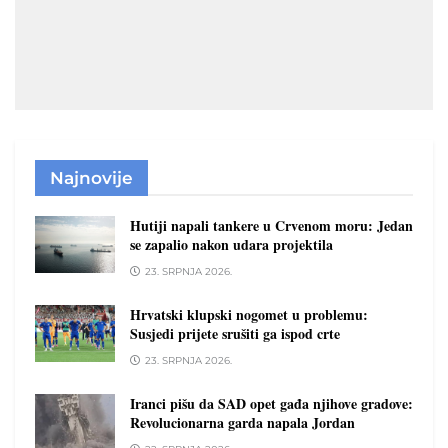
Najnovije
Hutiji napali tankere u Crvenom moru: Jedan
se zapalio nakon udara projektila
23. SRPNJA 2026.
Hrvatski klupski nogomet u problemu:
Susjedi prijete srušiti ga ispod crte
23. SRPNJA 2026.
Iranci pišu da SAD opet gađa njihove gradove:
Revolucionarna garda napala Jordan