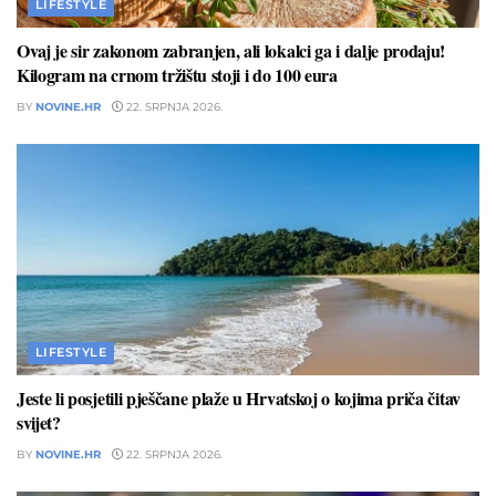
LIFESTYLE
Ovaj je sir zakonom zabranjen, ali lokalci ga i dalje prodaju!
Kilogram na crnom tržištu stoji i do 100 eura
BY
NOVINE.HR
22. SRPNJA 2026.
LIFESTYLE
Jeste li posjetili pješčane plaže u Hrvatskoj o kojima priča čitav
svijet?
BY
NOVINE.HR
22. SRPNJA 2026.