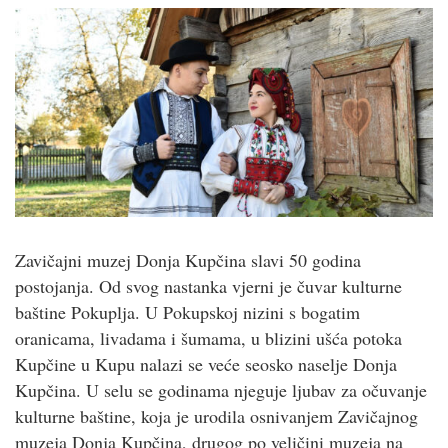
Zavičajni muzej Donja Kupčina slavi 50 godina
postojanja. Od svog nastanka vjerni je čuvar kulturne
baštine Pokuplja. U Pokupskoj nizini s bogatim
oranicama, livadama i šumama, u blizini ušća potoka
Kupčine u Kupu nalazi se veće seosko naselje Donja
Kupčina. U selu se godinama njeguje ljubav za očuvanje
kulturne baštine, koja je urodila osnivanjem Zavičajnog
muzeja Donja Kupčina, drugog po veličini muzeja na