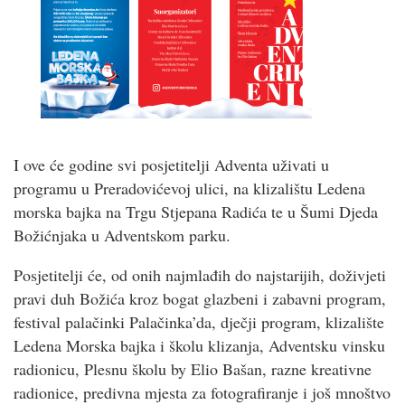
I ove će godine svi posjetitelji Adventa uživati u
programu u Preradovićevoj ulici, na klizalištu Ledena
morska bajka na Trgu Stjepana Radića te u Šumi Djeda
Božićnjaka u Adventskom parku.
Posjetitelji će, od onih najmlađih do najstarijih, doživjeti
pravi duh Božića kroz bogat glazbeni i zabavni program,
festival palačinki Palačinka’da, dječji program, klizalište
Ledena Morska bajka i školu klizanja, Adventsku vinsku
radionicu, Plesnu školu by Elio Bašan, razne kreativne
radionice, predivna mjesta za fotografiranje i još mnoštvo