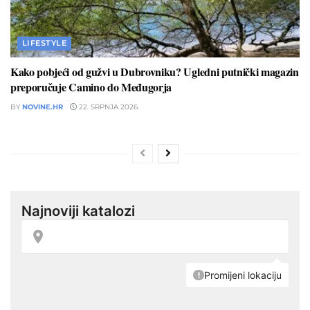
LIFESTYLE
Kako pobjeći od gužvi u Dubrovniku? Ugledni putnički magazin
preporučuje Camino do Međugorja
BY
NOVINE.HR
22. SRPNJA 2026.