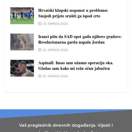
Hrvatski klupski nogomet u problemu:
Susjedi prijete srušiti ga ispod crte
23. SRPNJA 2026.
Iranci pišu da SAD opet gađa njihove gradove:
Revolucionarna garda napala Jordan
22. SRPNJA 2026.
Aspinall: Imao sam užasnu operaciju oka.
Gledao sam kako mi režu očnu jabučicu
22. SRPNJA 2026.
Vaš preglednik dnevnih događanja. Vijesti i