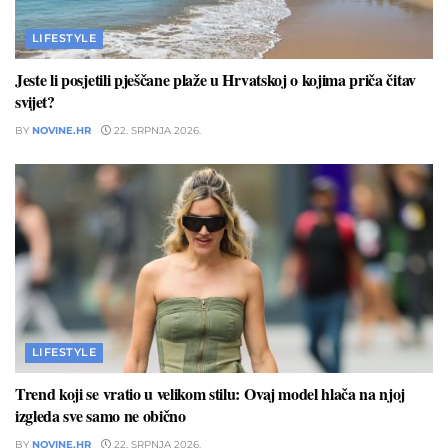
LIFESTYLE
Jeste li posjetili pješčane plaže u Hrvatskoj o kojima priča čitav
svijet?
BY
NOVINE.HR
22. SRPNJA 2026.
LIFESTYLE
Trend koji se vratio u velikom stilu: Ovaj model hlača na njoj
izgleda sve samo ne obično
BY
NOVINE.HR
22. SRPNJA 2026.