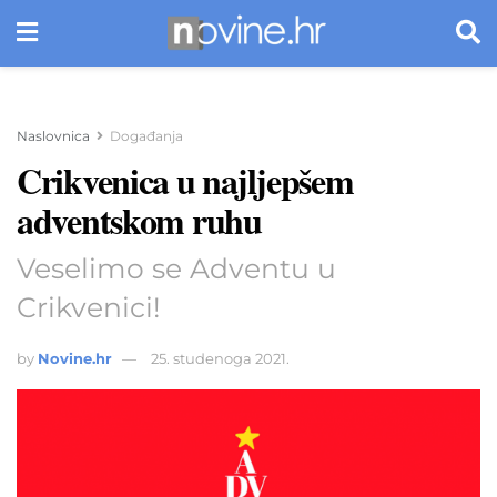
Naslovnica
Događanja
Crikvenica u najljepšem
adventskom ruhu
Veselimo se Adventu u
Crikvenici!
by
Novine.hr
25. studenoga 2021.