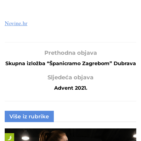
Novine.hr
Prethodna objava
Skupna izložba “Španicramo Zagrebom” Dubrava
Sljedeća objava
Advent 2021.
Više iz rubrike