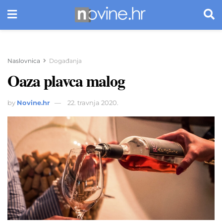
Naslovnica
Događanja
Oaza plavca malog
by
Novine.hr
22. travnja 2020.