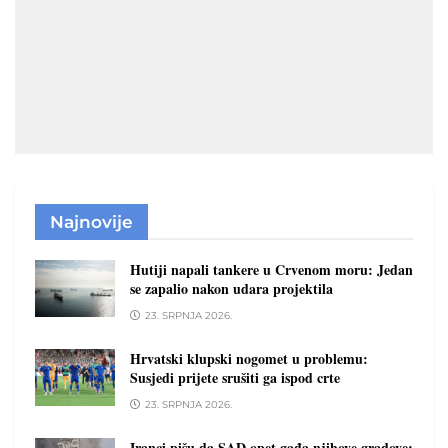
Najnovije
Hutiji napali tankere u Crvenom moru: Jedan
se zapalio nakon udara projektila
23. SRPNJA 2026.
Hrvatski klupski nogomet u problemu:
Susjedi prijete srušiti ga ispod crte
23. SRPNJA 2026.
Iranci pišu da SAD opet gađa njihove gradove: