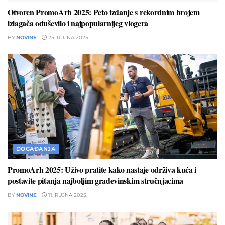
Otvoren PromoArh 2025: Peto izdanje s rekordnim brojem
izlagača oduševilo i najpopularnijeg vlogera
BY
NOVINE
25. RUJNA 2025.
DOGAĐANJA
PromoArh 2025: Uživo pratite kako nastaje održiva kuća i
postavite pitanja najboljim građevinskim stručnjacima
BY
NOVINE
11. RUJNA 2025.