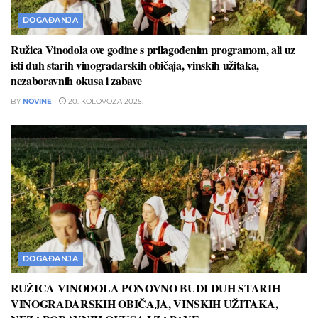
DOGAĐANJA
Ružica Vinodola ove godine s prilagođenim programom, ali uz
isti duh starih vinogradarskih običaja, vinskih užitaka,
nezaboravnih okusa i zabave
BY
NOVINE
20. KOLOVOZA 2025.
DOGAĐANJA
RUŽICA VINODOLA PONOVNO BUDI DUH STARIH
VINOGRADARSKIH OBIČAJA, VINSKIH UŽITAKA,