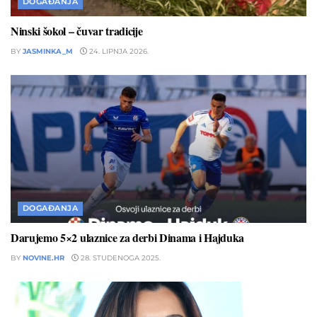
DOGAĐANJA
Ninski šokol – čuvar tradicije
BY
JASMINKA_M
24. LIPNJA 2026.
DOGAĐANJA
Darujemo 5×2 ulaznice za derbi Dinama i Hajduka
BY
NOVINE.HR
28. STUDENOGA 2025.