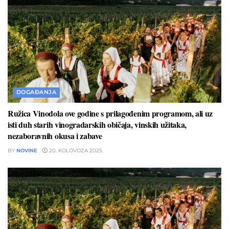
DOGAĐANJA
Ružica Vinodola ove godine s prilagođenim programom, ali uz
isti duh starih vinogradarskih običaja, vinskih užitaka,
nezaboravnih okusa i zabave
BY
NOVINE
20. KOLOVOZA 2025.