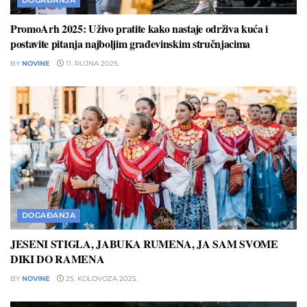
DOGAĐANJA
PromoArh 2025: Uživo pratite kako nastaje održiva kuća i
postavite pitanja najboljim građevinskim stručnjacima
BY
NOVINE
11. RUJNA 2025.
DOGAĐANJA
JESENI STIGLA, JABUKA RUMENA, JA SAM SVOME
DIKI DO RAMENA
BY
NOVINE
25. KOLOVOZA 2025.