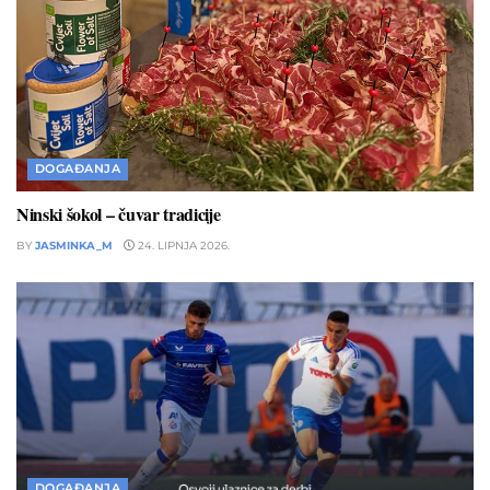
DOGAĐANJA
Ninski šokol – čuvar tradicije
BY
JASMINKA_M
24. LIPNJA 2026.
DOGAĐANJA