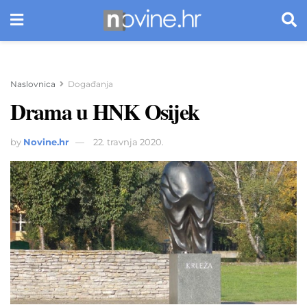
Naslovnica
Događanja
Drama u HNK Osijek
by
Novine.hr
22. travnja 2020.