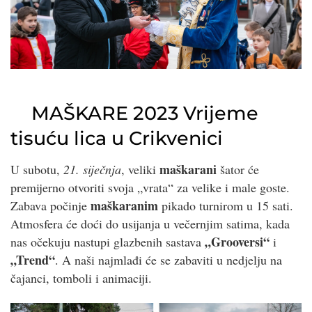
MAŠKARE 2023 Vrijeme
tisuću lica u Crikvenici
maškarani
U subotu,
21. siječnja
, veliki
šator će
premijerno otvoriti svoja „vrata“ za velike i male goste.
maškaranim
Zabava počinje
pikado turnirom u 15 sati.
Atmosfera će doći do usijanja u večernjim satima, kada
„Grooversi“
nas očekuju nastupi glazbenih sastava
i
„Trend“
. A naši najmlađi će se zabaviti u nedjelju na
čajanci, tomboli i animaciji.