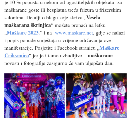
je 10 % popusta u nekom od ugostiteljskih objekata za
maškarane goste ili besplatna treća frizura u frizerskim
Vesela
salonima. Detalji o blagu koje skriva „
maškarana škrinjica
“ možete pronaći na letku
Maškare 2023
„
.
“ i na
www.maskare.net
, gdje se nalazi
i popis ponude smještaja u vrijeme održavanja ove
Maškare
manifestacije. Posjetite i Facebook stranicu „
Crikvenica
maškarane
“ jer je i tamo uzbudljivo –
novosti i fotografije zasigurno će vam uljepšati dan.