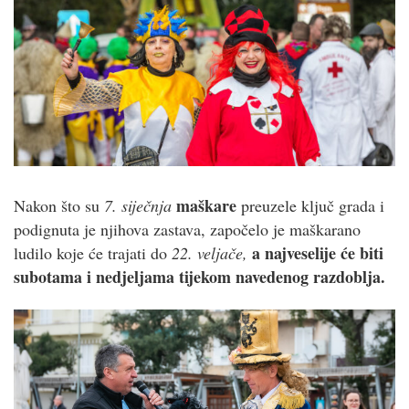
maškare
Nakon što su
7. siječnja
preuzele ključ grada i
podignuta je njihova zastava, započelo je maškarano
a najveselije će biti
ludilo koje će trajati do
22. veljače
,
subotama i nedjeljama tijekom navedenog razdoblja.