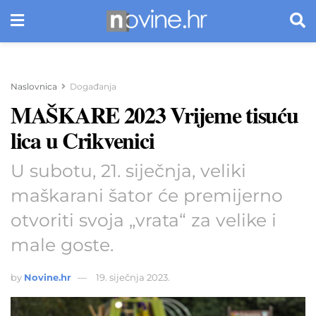
Naslovnica
Događanja
MAŠKARE 2023 Vrijeme tisuću
lica u Crikvenici
U subotu, 21. siječnja, veliki
maškarani šator će premijerno
otvoriti svoja „vrata“ za velike i
male goste.
by
Novine.hr
19. siječnja 2023.