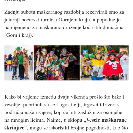
Zadnju subotu maškaranog razdoblja rezervirali smo za
jutarnji boćarski turnir u Gornjem kraju, a popodne je
namijenjeno za maškarano druženje kod istih domaćina
(Gornji kraj).
Kako bi vrijeme između dvaju vikenda prošlo što brže i
veselije, pobrinuli su se i ugostitelji, trgovci i frizeri s
područja naše rivijere, koji će biti zaslužni za osmijehe
Vesele maškarane
na mnogim licima. Naime, u sklopu „
škrinjice
“, mogu se iskoristiti brojne pogodnosti, kao što