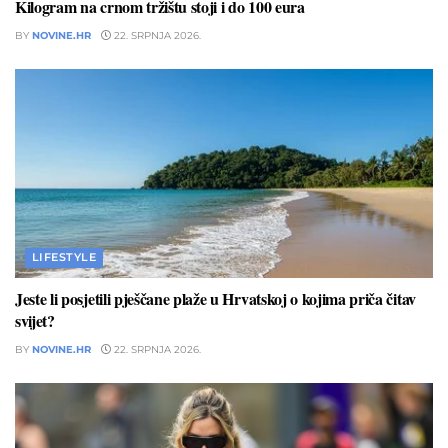
Kilogram na crnom tržištu stoji i do 100 eura
BY
NOVINE.HR
22. SRPNJA 2026.
LIFESTYLE
Jeste li posjetili pješčane plaže u Hrvatskoj o kojima priča čitav
svijet?
BY
NOVINE.HR
22. SRPNJA 2026.