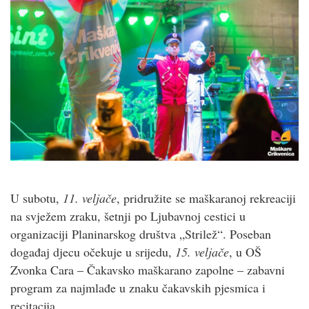
U subotu,
11. veljače
, pridružite se maškaranoj rekreaciji
na svježem zraku, šetnji po Ljubavnoj cestici u
organizaciji Planinarskog društva „Strilež“. Poseban
događaj djecu očekuje u srijedu,
15. veljače
, u OŠ
Zvonka Cara – Čakavsko maškarano zapolne – zabavni
program za najmlađe u znaku čakavskih pjesmica i
recitacija.