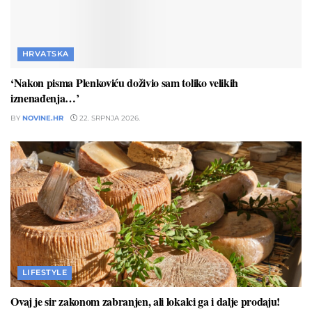
HRVATSKA
‘Nakon pisma Plenkoviću doživio sam toliko velikih
iznenađenja…’
BY
NOVINE.HR
22. SRPNJA 2026.
LIFESTYLE
Ovaj je sir zakonom zabranjen, ali lokalci ga i dalje prodaju!