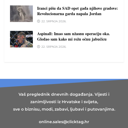
Iranci pišu da SAD opet gađa njihove gradove:
Revolucionarna garda napala Jordan
22. SRPNJA 2026.
Aspinall: Imao sam užasnu operaciju oka.
Gledao sam kako mi režu očnu jabučicu
22. SRPNJA 2026.
Vaš preglednik dnevnih događanja. Vijesti i
zanimljivosti iz Hrvatske i svijeta,
sve o biznisu, modi, zabavi, ljubavi i putovanjima.
online.sales@clicktag.hr