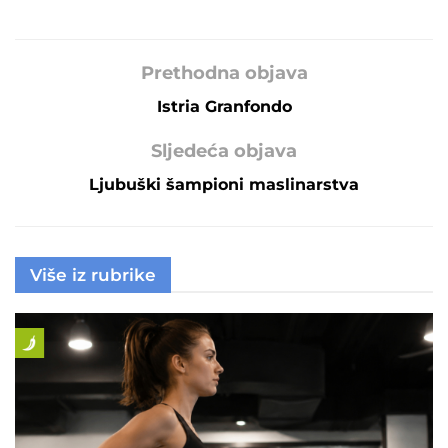
Prethodna objava
Istria Granfondo
Sljedeća objava
Ljubuški šampioni maslinarstva
Više iz rubrike