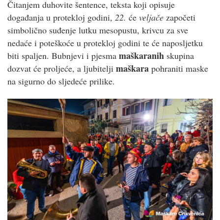
Čitanjem duhovite šentence, teksta koji opisuje
događanja u protekloj godini,
22.
će
veljače
započeti
simbolično suđenje lutku mesopustu, krivcu za sve
nedaće i poteškoće u protekloj godini te će naposljetku
maškaranih
biti spaljen. Bubnjevi i pjesma
skupina
maškara
dozvat će proljeće, a ljubitelji
pohraniti maske
na sigurno do sljedeće prilike.