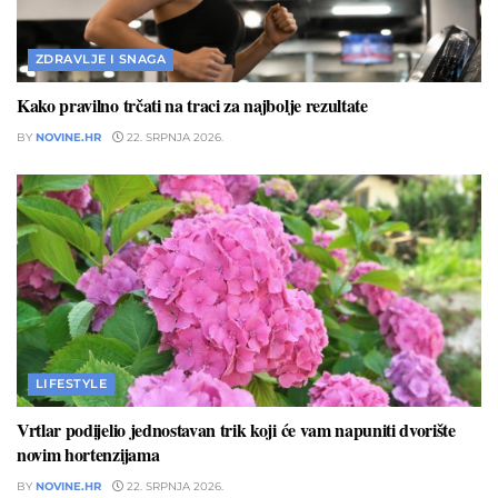
ZDRAVLJE I SNAGA
Kako pravilno trčati na traci za najbolje rezultate
BY
NOVINE.HR
22. SRPNJA 2026.
LIFESTYLE
Vrtlar podijelio jednostavan trik koji će vam napuniti dvorište
novim hortenzijama
BY
NOVINE.HR
22. SRPNJA 2026.