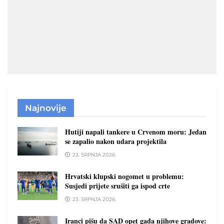
Najnovije
Hutiji napali tankere u Crvenom moru: Jedan
se zapalio nakon udara projektila
23. SRPNJA 2026.
Hrvatski klupski nogomet u problemu:
Susjedi prijete srušiti ga ispod crte
23. SRPNJA 2026.
Iranci pišu da SAD opet gađa njihove gradove: