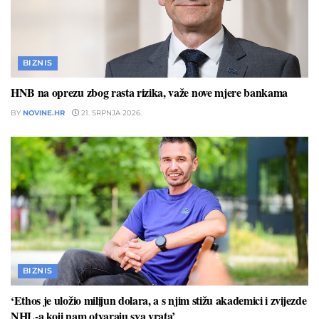
BIZNIS
HNB na oprezu zbog rasta rizika, važe nove mjere bankama
BY
NOVINE.HR
21. SRPNJA 2026.
BIZNIS
‘Ethos je uložio milijun dolara, a s njim stižu akademici i zvijezde
NHL-a koji nam otvaraju sva vrata’