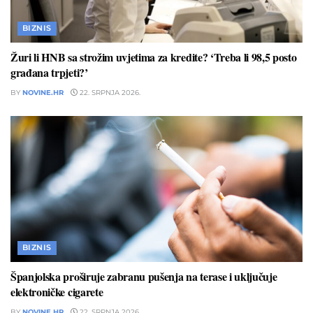
BIZNIS
Žuri li HNB sa strožim uvjetima za kredite? ‘Treba li 98,5 posto
građana trpjeti?’
BY
NOVINE.HR
22. SRPNJA 2026.
BIZNIS
Španjolska proširuje zabranu pušenja na terase i uključuje
elektroničke cigarete
BY
NOVINE.HR
22. SRPNJA 2026.