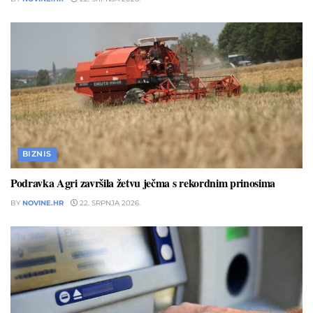
BIZNIS
Podravka Agri završila žetvu ječma s rekordnim prinosima
BY
NOVINE.HR
22. SRPNJA 2026.