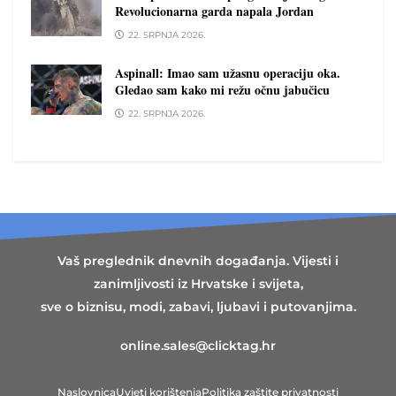
Revolucionarna garda napala Jordan
22. SRPNJA 2026.
Aspinall: Imao sam užasnu operaciju oka.
Gledao sam kako mi režu očnu jabučicu
22. SRPNJA 2026.
Vaš preglednik dnevnih događanja. Vijesti i
zanimljivosti iz Hrvatske i svijeta,
sve o biznisu, modi, zabavi, ljubavi i putovanjima.
online.sales@clicktag.hr
Naslovnica
Uvjeti korištenja
Politika zaštite privatnosti