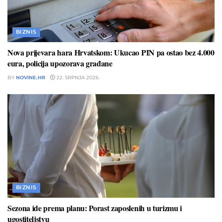
BIZNIS
Nova prijevara hara Hrvatskom: Ukucao PIN pa ostao bez 4.000
eura, policija upozorava građane
BY
NOVINE.HR
22. SRPNJA 2026.
BIZNIS
Sezona ide prema planu: Porast zaposlenih u turizmu i
ugostiteljstvu