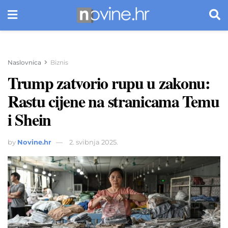
Naslovnica
Biznis
Trump zatvorio rupu u zakonu:
Rastu cijene na stranicama Temu
i Shein
by
Novine.hr
2. svibnja 2025.