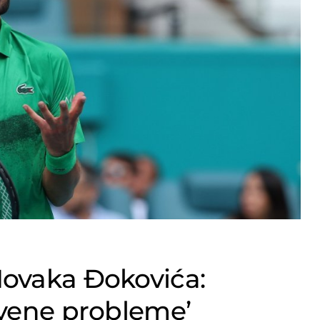
Novaka Đokovića:
tvene probleme’