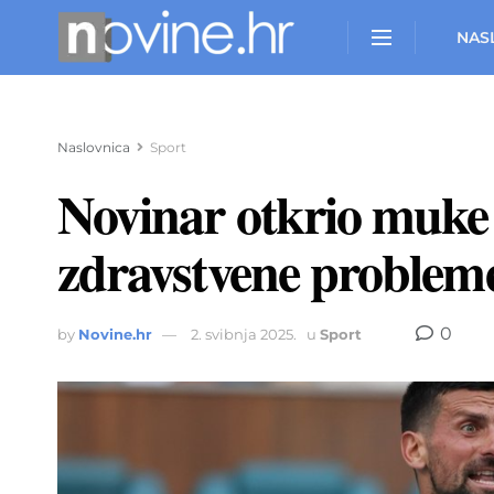
NAS
Naslovnica
Sport
Novinar otkrio muke
zdravstvene problem
0
by
Novine.hr
2. svibnja 2025.
u
Sport