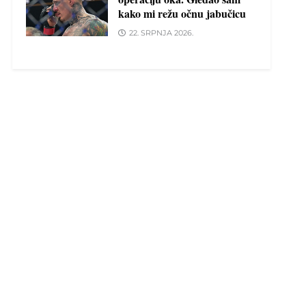
kako mi režu očnu jabučicu
22. SRPNJA 2026.