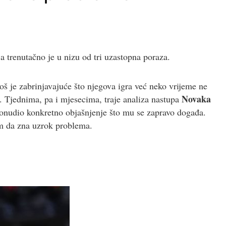
 trenutačno je u nizu od tri uzastopna poraza.
još je zabrinjavajuće što njegova igra već neko vrijeme ne
Novaka
e. Tjednima, pa i mjesecima, traje analiza nastupa
ponudio konkretno objašnjenje što mu se zapravo događa.
om da zna uzrok problema.