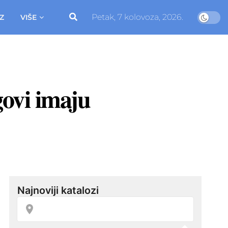
Petak, 7 kolovoza, 2026.
Z
VIŠE
ovi imaju