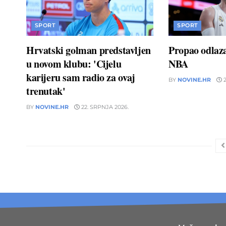
SPORT
SPORT
Hrvatski golman predstavljen
Propao odlaz
u novom klubu: 'Cijelu
NBA
karijeru sam radio za ovaj
BY
NOVINE.HR
2
trenutak'
BY
NOVINE.HR
22. SRPNJA 2026.