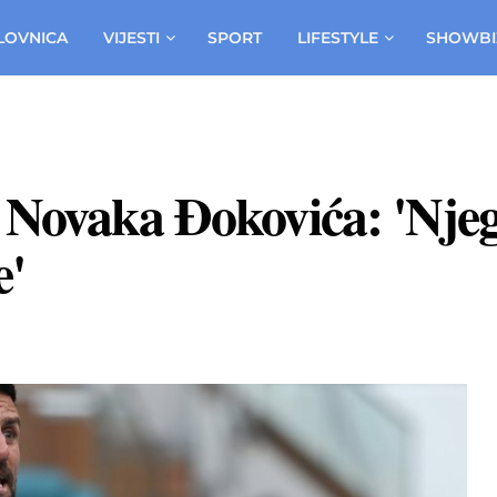
LOVNICA
VIJESTI
SPORT
LIFESTYLE
SHOWBI
 Novaka Đokovića: 'Njeg
e'