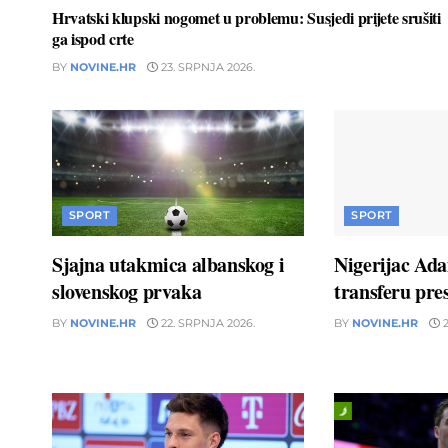
Hrvatski klupski nogomet u problemu: Susjedi prijete srušiti
ga ispod crte
BY
NOVINE.HR
23. SRPNJA 2026.
SPORT
SPORT
Sjajna utakmica albanskog i
Nigerijac Ad
slovenskog prvaka
transferu pres
BY
NOVINE.HR
22. SRPNJA 2026.
BY
NOVINE.HR
2