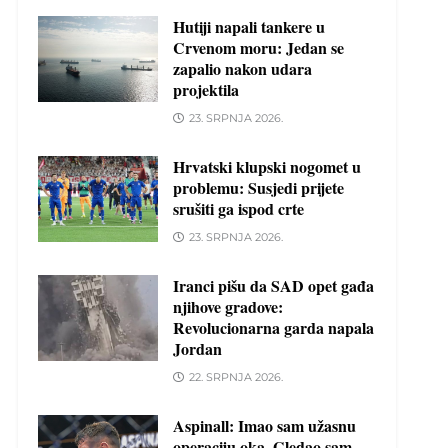
Hutiji napali tankere u
Crvenom moru: Jedan se
zapalio nakon udara
projektila
23. SRPNJA 2026.
Hrvatski klupski nogomet u
problemu: Susjedi prijete
srušiti ga ispod crte
23. SRPNJA 2026.
Iranci pišu da SAD opet gađa
njihove gradove:
Revolucionarna garda napala
Jordan
22. SRPNJA 2026.
Aspinall: Imao sam užasnu
operaciju oka. Gledao sam