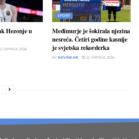
SPORT
ak Hezonje u
Međimurje je šokirala njezina
nesreća. Četiri godine kasnije
je svjetska rekorderka
2. SRPNJA 2026.
BY
NOVINE.HR
22. SRPNJA 2026.