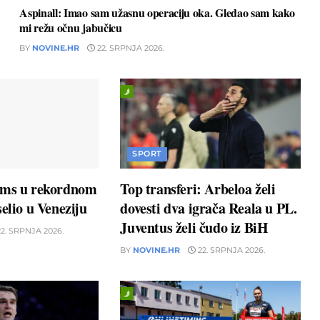
Aspinall: Imao sam užasnu operaciju oka. Gledao sam kako
mi režu očnu jabučicu
BY
NOVINE.HR
22. SRPNJA 2026.
SPORT
ams u rekordnom
Top transferi: Arbeloa želi
elio u Veneziju
dovesti dva igrača Reala u PL.
Juventus želi čudo iz BiH
2. SRPNJA 2026.
BY
NOVINE.HR
22. SRPNJA 2026.