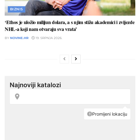
BIZNIS
‘Ethos je uložio milijun dolara, a s njim stižu akademici i zvijezde
NHL-a koji nam otvaraju sva vrata’
BY
NOVINE.HR
19. SRPNJA 2026.