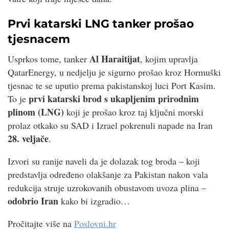
Prvi katarski LNG tanker prošao
tjesnacem
Al Haraitijat
Usprkos tome, tanker
, kojim upravlja
QatarEnergy, u nedjelju je sigurno prošao kroz Hormuški
tjesnac te se uputio prema pakistanskoj luci Port Kasim.
prvi katarski brod s ukapljenim prirodnim
To je
plinom (LNG)
koji je prošao kroz taj ključni morski
prolaz otkako su SAD i Izrael pokrenuli napade na Iran
28. veljače
.
Izvori su ranije naveli da je dolazak tog broda – koji
predstavlja određeno olakšanje za Pakistan nakon vala
redukcija struje uzrokovanih obustavom uvoza plina –
odobrio Iran
kako bi izgradio…
Pročitajte više na
Poslovni.hr