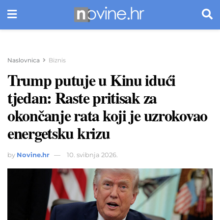
Naslovnica
Biznis
Trump putuje u Kinu idući
tjedan: Raste pritisak za
okončanje rata koji je uzrokovao
energetsku krizu
by
Novine.hr
10. svibnja 2026.