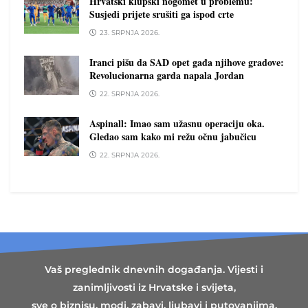
Hrvatski klupski nogomet u problemu:
Susjedi prijete srušiti ga ispod crte
23. SRPNJA 2026.
Iranci pišu da SAD opet gađa njihove gradove:
Revolucionarna garda napala Jordan
22. SRPNJA 2026.
Aspinall: Imao sam užasnu operaciju oka.
Gledao sam kako mi režu očnu jabučicu
22. SRPNJA 2026.
Vaš preglednik dnevnih događanja. Vijesti i
zanimljivosti iz Hrvatske i svijeta,
sve o biznisu, modi, zabavi, ljubavi i putovanjima.