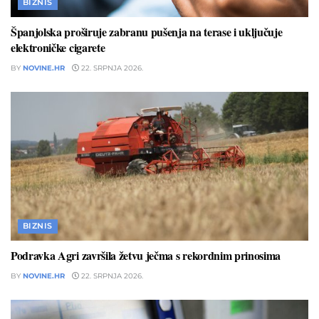
BIZNIS
Španjolska proširuje zabranu pušenja na terase i uključuje
elektroničke cigarete
BY
NOVINE.HR
22. SRPNJA 2026.
BIZNIS
Podravka Agri završila žetvu ječma s rekordnim prinosima
BY
NOVINE.HR
22. SRPNJA 2026.