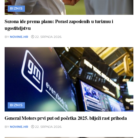
BIZNIS
Sezona ide prema planu: Porast zaposlenih u turizmu i
ugostiteljstvu
BY
NOVINE.HR
22. SRPNJA 2026.
BIZNIS
General Motors prvi put od početka 2025. bilježi rast prihoda
BY
NOVINE.HR
22. SRPNJA 2026.