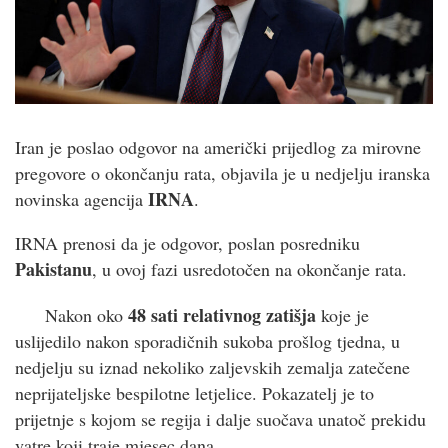
Iran je poslao odgovor na američki prijedlog za mirovne
pregovore o okončanju rata, objavila je u nedjelju iranska
IRNA
novinska agencija
.
IRNA prenosi da je odgovor, poslan posredniku
Pakistanu
, u ovoj fazi usredotočen na okončanje rata.
48 sati relativnog zatišja
Nakon oko
koje je
uslijedilo nakon sporadičnih sukoba prošlog tjedna, u
nedjelju su iznad nekoliko zaljevskih zemalja zatečene
neprijateljske bespilotne letjelice. Pokazatelj je to
prijetnje s kojom se regija i dalje suočava unatoč prekidu
vatre koji traje mjesec dana.