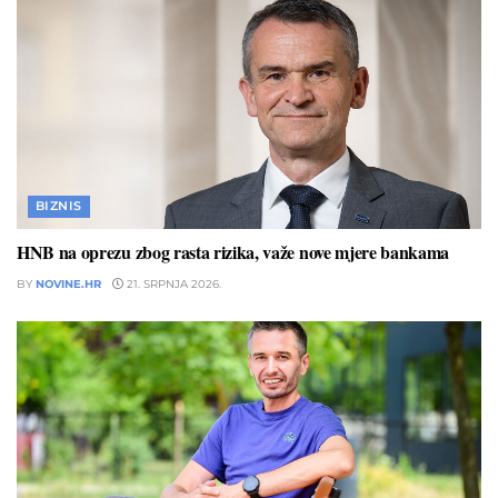
BIZNIS
HNB na oprezu zbog rasta rizika, važe nove mjere bankama
BY
NOVINE.HR
21. SRPNJA 2026.