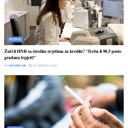
BIZNIS
Žuri li HNB sa strožim uvjetima za kredite? ‘Treba li 98,5 posto
građana trpjeti?’
BY
NOVINE.HR
22. SRPNJA 2026.