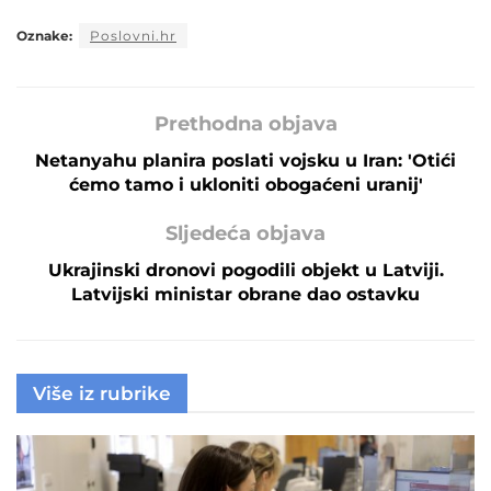
Oznake:
Poslovni.hr
Prethodna objava
Netanyahu planira poslati vojsku u Iran: 'Otići
ćemo tamo i ukloniti obogaćeni uranij'
Sljedeća objava
Ukrajinski dronovi pogodili objekt u Latviji.
Latvijski ministar obrane dao ostavku
Više iz rubrike