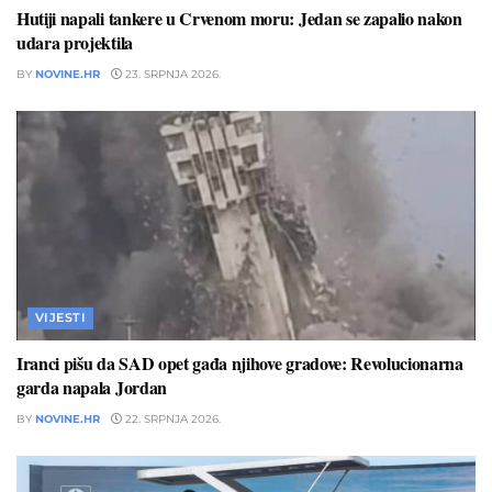
Hutiji napali tankere u Crvenom moru: Jedan se zapalio nakon
udara projektila
BY
NOVINE.HR
23. SRPNJA 2026.
VIJESTI
Iranci pišu da SAD opet gađa njihove gradove: Revolucionarna
garda napala Jordan
BY
NOVINE.HR
22. SRPNJA 2026.