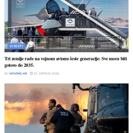
VIJESTI
Tri zemlje rade na vojnom avionu šeste generacije: Sve mora biti
gotovo do 2035.
BY
NOVINE.HR
22. SRPNJA 2026.