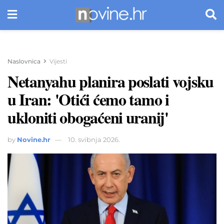
Naslovnica
Vijesti
Netanyahu planira poslati vojsku
u Iran: 'Otići ćemo tamo i
ukloniti obogaćeni uranij'
by
Novine.hr
10. svibnja 2026.