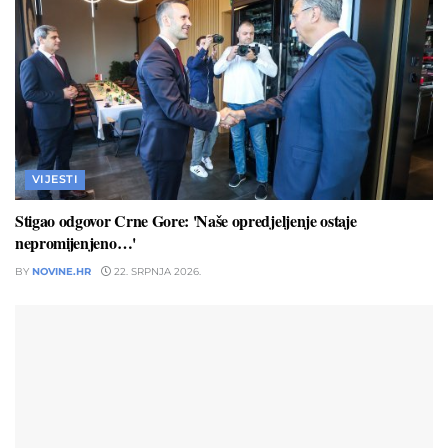
VIJESTI
Stigao odgovor Crne Gore: 'Naše opredjeljenje ostaje
nepromijenjeno…'
BY
NOVINE.HR
22. SRPNJA 2026.