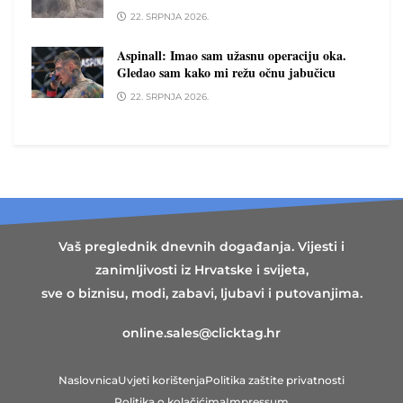
22. SRPNJA 2026.
Aspinall: Imao sam užasnu operaciju oka.
Gledao sam kako mi režu očnu jabučicu
22. SRPNJA 2026.
Vaš preglednik dnevnih događanja. Vijesti i
zanimljivosti iz Hrvatske i svijeta,
sve o biznisu, modi, zabavi, ljubavi i putovanjima.
online.sales@clicktag.hr
Naslovnica
Uvjeti korištenja
Politika zaštite privatnosti
Politika o kolačićima
Impressum