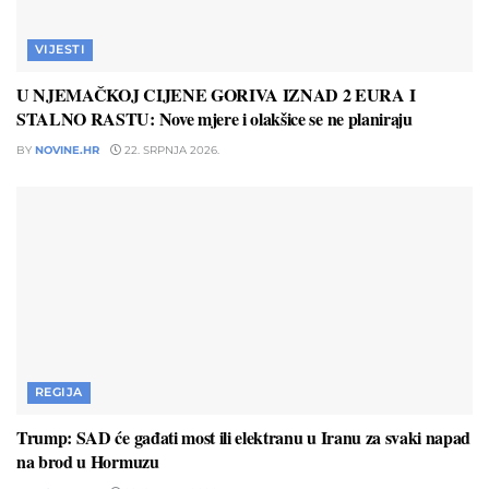
VIJESTI
U NJEMAČKOJ CIJENE GORIVA IZNAD 2 EURA I
STALNO RASTU: Nove mjere i olakšice se ne planiraju
BY
NOVINE.HR
22. SRPNJA 2026.
REGIJA
Trump: SAD će gađati most ili elektranu u Iranu za svaki napad
na brod u Hormuzu