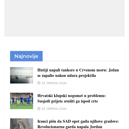
Najnovije
Hutiji napali tankere u Crvenom moru: Jedan
se zapalio nakon udara projektila
23. SRPNJA 2026.
Hrvatski klupski nogomet u problemu:
Susjedi prijete srušiti ga ispod crte
23. SRPNJA 2026.
Iranci pišu da SAD opet gađa njihove gradove:
Revolucionarna garda napala Jordan