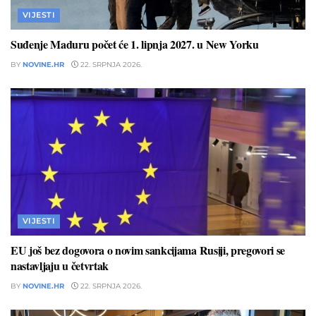
VIJESTI
Suđenje Maduru počet će 1. lipnja 2027. u New Yorku
BY
NOVINE.HR
22. SRPNJA 2026.
VIJESTI
EU još bez dogovora o novim sankcijama Rusiji, pregovori se
nastavljaju u četvrtak
BY
NOVINE.HR
22. SRPNJA 2026.