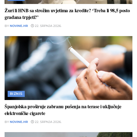
Žuri li HNB sa strožim uvjetima za kredite? ‘Treba li 98,5 posto
građana trpjeti?’
BY
NOVINE.HR
22. SRPNJA 2026.
BIZNIS
Španjolska proširuje zabranu pušenja na terase i uključuje
elektroničke cigarete
BY
NOVINE.HR
22. SRPNJA 2026.