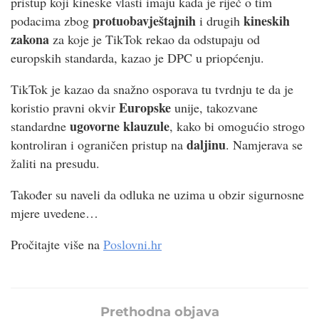
pristup koji kineske vlasti imaju kada je riječ o tim
protuobavještajnih
kineskih
podacima zbog
i drugih
zakona
za koje je TikTok rekao da odstupaju od
europskih standarda, kazao je DPC u priopćenju.
TikTok je kazao da snažno osporava tu tvrdnju te da je
Europske
koristio pravni okvir
unije, takozvane
ugovorne klauzule
standardne
, kako bi omogućio strogo
daljinu
kontroliran i ograničen pristup na
. Namjerava se
žaliti na presudu.
Također su naveli da odluka ne uzima u obzir sigurnosne
mjere uvedene…
Pročitajte više na
Poslovni.hr
Prethodna objava