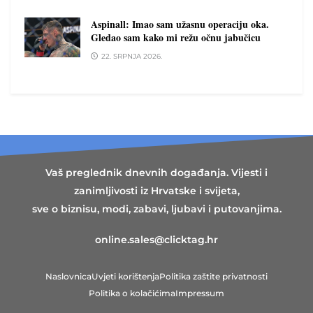
Aspinall: Imao sam užasnu operaciju oka.
Gledao sam kako mi režu očnu jabučicu
22. SRPNJA 2026.
Vaš preglednik dnevnih događanja. Vijesti i
zanimljivosti iz Hrvatske i svijeta,
sve o biznisu, modi, zabavi, ljubavi i putovanjima.
online.sales@clicktag.hr
Naslovnica
Uvjeti korištenja
Politika zaštite privatnosti
Politika o kolačićima
Impressum