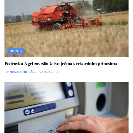
BIZNIS
Podravka Agri završila žetvu ječma s rekordnim prinosima
BY
NOVINE.HR
22. SRPNJA 2026.