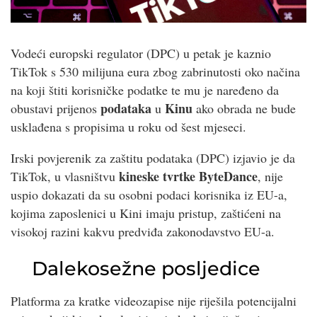
Vodeći europski regulator (DPC) u petak je kaznio
TikTok s 530 milijuna eura zbog zabrinutosti oko načina
na koji štiti korisničke podatke te mu je naređeno da
podataka
Kinu
obustavi prijenos
u
ako obrada ne bude
usklađena s propisima u roku od šest mjeseci.
Irski povjerenik za zaštitu podataka (DPC) izjavio je da
kineske tvrtke ByteDance
TikTok, u vlasništvu
, nije
uspio dokazati da su osobni podaci korisnika iz EU-a,
kojima zaposlenici u Kini imaju pristup, zaštićeni na
visokoj razini kakvu predviđa zakonodavstvo EU-a.
Dalekosežne posljedice
Platforma za kratke videozapise nije riješila potencijalni