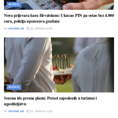
BIZNIS
Nova prijevara hara Hrvatskom: Ukucao PIN pa ostao bez 4.000
eura, policija upozorava građane
BY
NOVINE.HR
22. SRPNJA 2026.
BIZNIS
Sezona ide prema planu: Porast zaposlenih u turizmu i
ugostiteljstvu
BY
NOVINE.HR
22. SRPNJA 2026.