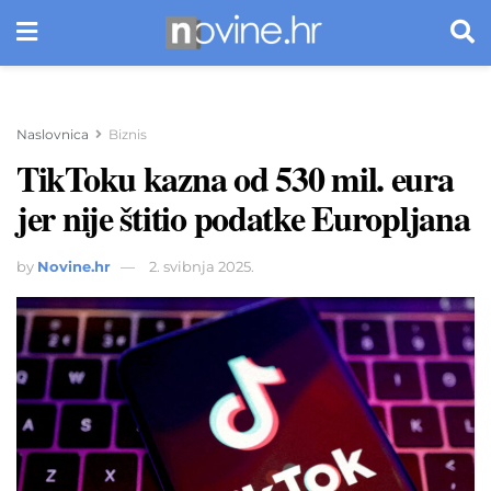
Naslovnica
Biznis
TikToku kazna od 530 mil. eura
jer nije štitio podatke Europljana
by
Novine.hr
2. svibnja 2025.