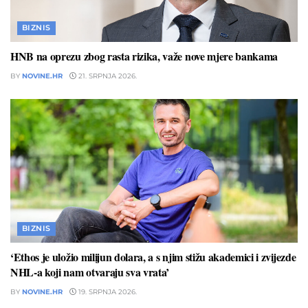
BIZNIS
HNB na oprezu zbog rasta rizika, važe nove mjere bankama
BY
NOVINE.HR
21. SRPNJA 2026.
BIZNIS
‘Ethos je uložio milijun dolara, a s njim stižu akademici i zvijezde
NHL-a koji nam otvaraju sva vrata’
BY
NOVINE.HR
19. SRPNJA 2026.