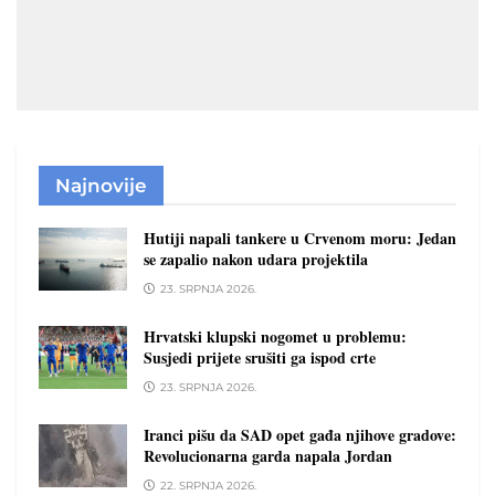
Najnovije
Hutiji napali tankere u Crvenom moru: Jedan
se zapalio nakon udara projektila
23. SRPNJA 2026.
Hrvatski klupski nogomet u problemu:
Susjedi prijete srušiti ga ispod crte
23. SRPNJA 2026.
Iranci pišu da SAD opet gađa njihove gradove:
Revolucionarna garda napala Jordan
22. SRPNJA 2026.