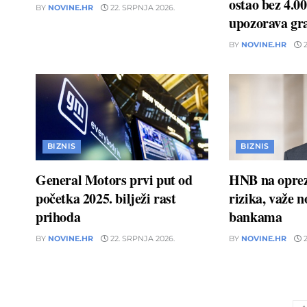
ostao bez 4.00
BY
NOVINE.HR
22. SRPNJA 2026.
upozorava gr
BY
NOVINE.HR
2
BIZNIS
BIZNIS
General Motors prvi put od
HNB na oprez
početka 2025. bilježi rast
rizika, važe 
prihoda
bankama
BY
NOVINE.HR
22. SRPNJA 2026.
BY
NOVINE.HR
2