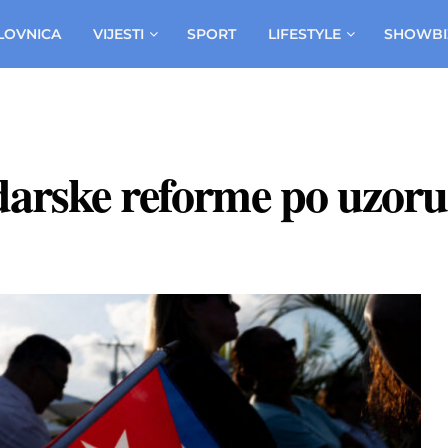
LOVNICA
VIJESTI
SPORT
LIFESTYLE
SHOWBI
darske reforme po uzoru