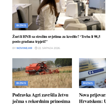
BIZNIS
Žuri li HNB sa strožim uvjetima za kredite? ‘Treba li 98,5
posto građana trpjeti?’
BY
NOVINE.HR
22. SRPNJA 2026.
BIZNIS
BIZNIS
Podravka Agri završila žetvu
Nova prijevar
ječma s rekordnim prinosima
Hrvatskom: 