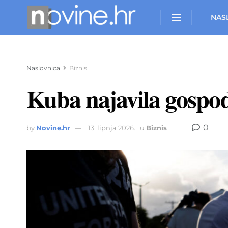
NAS
Naslovnica
Biznis
Kuba najavila gospo
0
by
Novine.hr
13. lipnja 2026.
u
Biznis