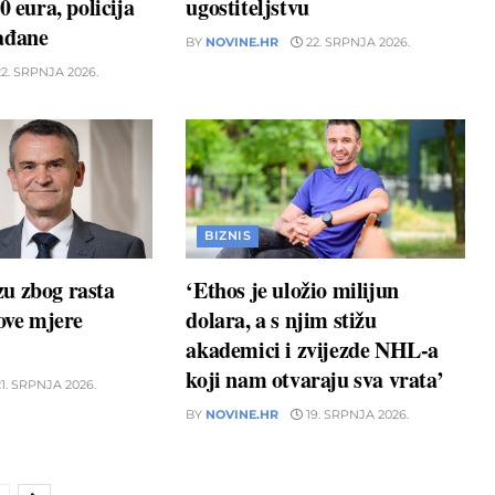
0 eura, policija
ugostiteljstvu
ađane
BY
NOVINE.HR
22. SRPNJA 2026.
2. SRPNJA 2026.
BIZNIS
u zbog rasta
‘Ethos je uložio milijun
nove mjere
dolara, a s njim stižu
akademici i zvijezde NHL-a
koji nam otvaraju sva vrata’
1. SRPNJA 2026.
BY
NOVINE.HR
19. SRPNJA 2026.