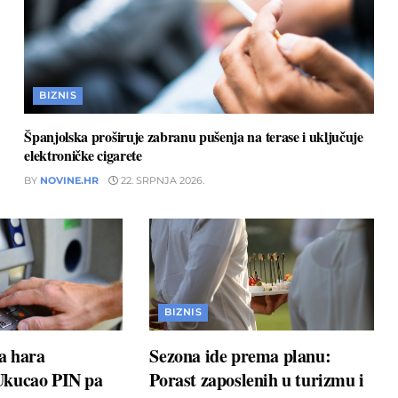
BIZNIS
Španjolska proširuje zabranu pušenja na terase i uključuje
elektroničke cigarete
BY
NOVINE.HR
22. SRPNJA 2026.
BIZNIS
a hara
Sezona ide prema planu:
Ukucao PIN pa
Porast zaposlenih u turizmu i