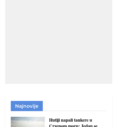
Najnovije
Hutiji napali tankere u
Crvenom moru: Jedan se