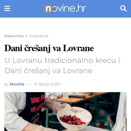
Naslovnica
Događanja
Dani črešanj va Lovrane
U Lovranu tradicionalno kreću i
Dani črešanj va Lovrane
by
Novine
5. lipnja 2024.