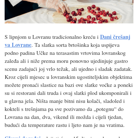
Dani črešanj
S lipnjom u Lovranu tradicionalno kreću i
va Lovrane
. Ta slatka sorta brtošinka koja uspijeva
podno padina Učke na terasastim vrtovima lovranskog
zaleđa ali i niže prema moru ponovno ujedinjuje gastro
scenu zadajući joj vrlo težak, ali ujedno i sladak zadatak.
Kroz cijeli mjesec u lovranskim ugostiteljskim objektima
možete pronaći slastice na bazi ove slatke voćke a poneki
su si restorani dali truda i ovaj slatki plod ukomponirali i
u glavna jela. Ništa manje bitni nisu kolači, sladoled i
kokteli s trešnjama pa sve pozivamo da „potegnu“ do
Lovrana na dan, dva, vikend ili možda i cijeli tjedan,
budući da temperature rastu i ljeto nam je na vratima.