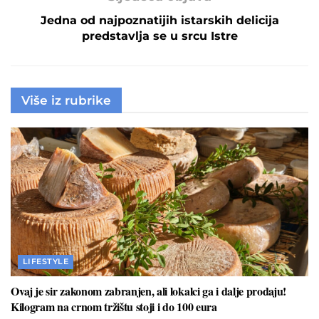
Jedna od najpoznatijih istarskih delicija
predstavlja se u srcu Istre
Više iz rubrike
LIFESTYLE
Ovaj je sir zakonom zabranjen, ali lokalci ga i dalje prodaju!
Kilogram na crnom tržištu stoji i do 100 eura