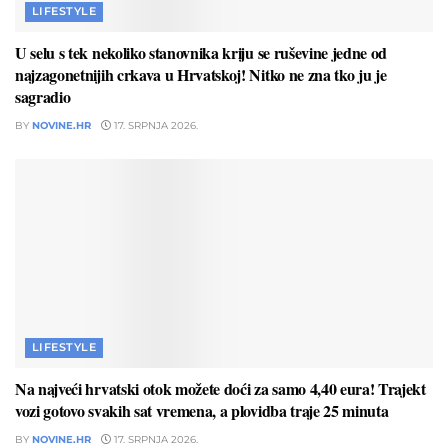
LIFESTYLE
U selu s tek nekoliko stanovnika kriju se ruševine jedne od
najzagonetnijih crkava u Hrvatskoj! Nitko ne zna tko ju je
sagradio
BY
NOVINE.HR
17. SRPNJA 2026.
LIFESTYLE
Na najveći hrvatski otok možete doći za samo 4,40 eura! Trajekt
vozi gotovo svakih sat vremena, a plovidba traje 25 minuta
BY
NOVINE.HR
17. SRPNJA 2026.