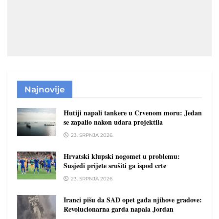
Najnovije
Hutiji napali tankere u Crvenom moru: Jedan
se zapalio nakon udara projektila
23. SRPNJA 2026.
Hrvatski klupski nogomet u problemu:
Susjedi prijete srušiti ga ispod crte
23. SRPNJA 2026.
Iranci pišu da SAD opet gađa njihove gradove:
Revolucionarna garda napala Jordan