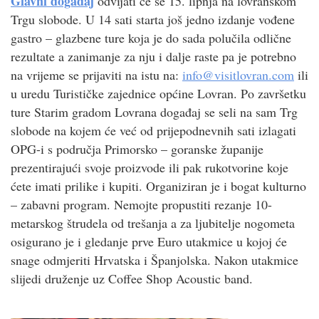
Glavni događaj
odvijati će se 15. lipnja na lovranskom
Trgu slobode. U 14 sati starta još jedno izdanje vođene
gastro – glazbene ture koja je do sada polučila odlične
rezultate a zanimanje za nju i dalje raste pa je potrebno
na vrijeme se prijaviti na istu na:
info@visitlovran.com
ili
u uredu Turističke zajednice općine Lovran. Po završetku
ture Starim gradom Lovrana događaj se seli na sam Trg
slobode na kojem će već od prijepodnevnih sati izlagati
OPG-i s područja Primorsko – goranske županije
prezentirajući svoje proizvode ili pak rukotvorine koje
ćete imati prilike i kupiti. Organiziran je i bogat kulturno
– zabavni program. Nemojte propustiti rezanje 10-
metarskog štrudela od trešanja a za ljubitelje nogometa
osigurano je i gledanje prve Euro utakmice u kojoj će
snage odmjeriti Hrvatska i Španjolska. Nakon utakmice
slijedi druženje uz Coffee Shop Acoustic band.