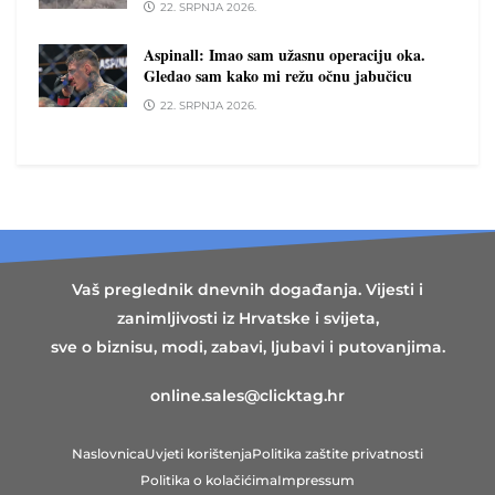
22. SRPNJA 2026.
Aspinall: Imao sam užasnu operaciju oka.
Gledao sam kako mi režu očnu jabučicu
22. SRPNJA 2026.
Vaš preglednik dnevnih događanja. Vijesti i
zanimljivosti iz Hrvatske i svijeta,
sve o biznisu, modi, zabavi, ljubavi i putovanjima.
online.sales@clicktag.hr
Naslovnica
Uvjeti korištenja
Politika zaštite privatnosti
Politika o kolačićima
Impressum