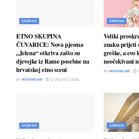
ZABAVA
ZABAVA
ETNO SKUPINA
Veliki preokr
ČUVARICE: Nova pjesma
znaku prijeti
„Jelena“ otkriva zašto su
greške, a evo 
djevojke iz Rame posebne na
neočekivani n
hrvatskoj etno sceni
BY
NOVINE.HR
1
BY
NOVINE.HR
12. VELJAČE 2026.
ZABAVA
ZABAVA