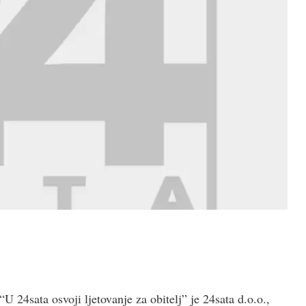
24sata osvoji ljetovanje za obitelj” je 24sata d.o.o.,