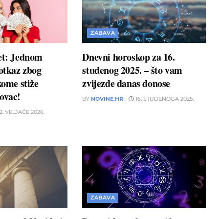
ZABAVA
et: Jednom
Dnevni horoskop za 16.
 otkaz zbog
studenog 2025. – što vam
kome stiže
zvijezde danas donose
ovac!
BY
NOVINE.HR
16. STUDENOGA 2025.
2. VELJAČE 2026.
ZABAVA