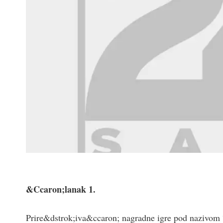
&Ccaron;lanak 1.
Prire&dstrok;iva&ccaron; nagradne igre pod nazivom “U 