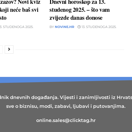
izazov? Novi kviz
Dnevni horoskop za 13.
koji neće baš svi
studenog 2025. – što vam
sto
zvijezde danas donose
3. STUDENOGA 2025.
BY
NOVINE.HR
13. STUDENOGA 2025.
nik dnevnih događanja. Vijesti i zanimljivosti iz Hrvatsk
sve o biznisu, modi, zabavi, ljubavi i putovanjima.
online.sales@clicktag.hr