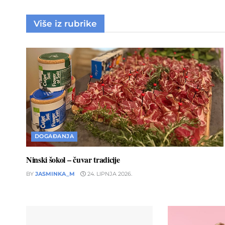
Više iz rubrike
DOGAĐANJA
Ninski šokol – čuvar tradicije
BY
JASMINKA_M
24. LIPNJA 2026.