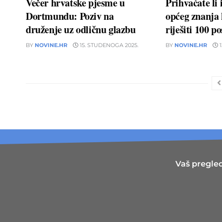
Večer hrvatske pjesme u
Prihvaćate li 
Dortmundu: Poziv na
općeg znanja 
druženje uz odličnu glazbu
riješiti 100 po
BY
NOVINE.HR
15. STUDENOGA 2025.
BY
NOVINE.HR
1
Vaš pregled