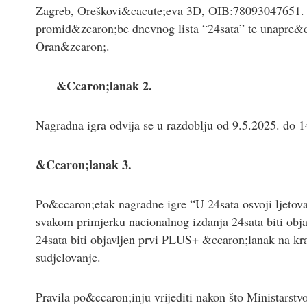
Zagreb, Oreškovi&cacute;eva 3D, OIB:78093047651. Na
promid&zcaron;be dnevnog lista “24sata” te unapre&ds
Oran&zcaron;.
&Ccaron;lanak 2.
Nagradna igra odvija se u razdoblju od 9.5.2025. do 
&Ccaron;lanak 3.
Po&ccaron;etak nagradne igre “U 24sata osvoji ljetova
svakom primjerku nacionalnog izdanja 24sata biti obja
24sata biti objavljen prvi PLUS+ &ccaron;lanak na kra
sudjelovanje.
Pravila po&ccaron;inju vrijediti nakon što Ministarstvo