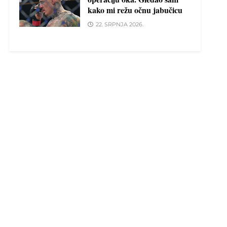
kako mi režu očnu jabučicu
22. SRPNJA 2026.