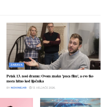
ZABAVA
Petak 13. nosi dramu: Ovom znaku 'puca film', a evo tko
mora hitno kod liječnika
BY
NOVINE.HR
13. VELJAČE 2026.