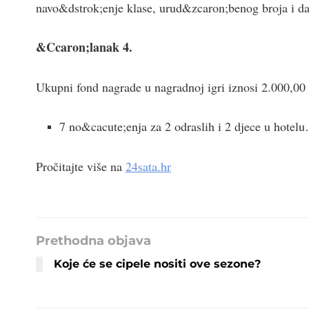
navo&dstrok;enje klase, urud&zcaron;benog broja i d
&Ccaron;lanak 4.
Ukupni fond nagrade u nagradnoj igri iznosi 2.000,0
7 no&cacute;enja za 2 odraslih i 2 djece u hotel
Pročitajte više na
24sata.hr
Prethodna objava
Koje će se cipele nositi ove sezone?