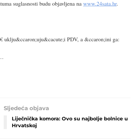
atuma suglasnosti budu objavljena na
www.24sata.hr
.
0 € uklju&ccaron;uju&cacute;i PDV, a &ccaron;ini ga:
u…
Sljedeća objava
Liječnička komora: Ovo su najbolje bolnice u
Hrvatskoj