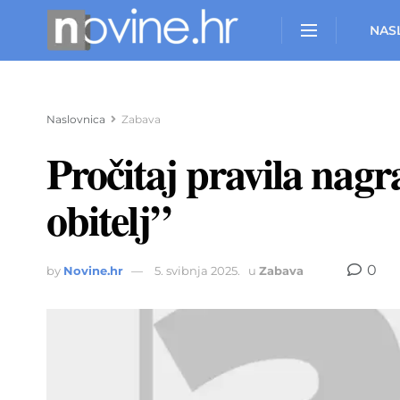
NAS
Naslovnica
Zabava
Pročitaj pravila nagr
obitelj”
0
by
Novine.hr
5. svibnja 2025.
u
Zabava