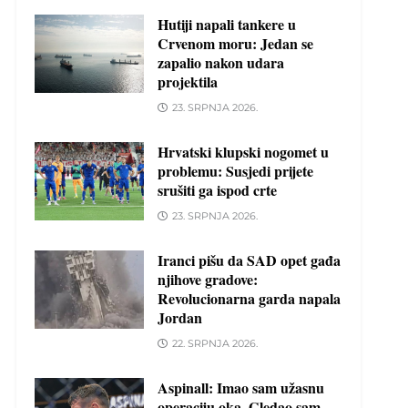
Hutiji napali tankere u
Crvenom moru: Jedan se
zapalio nakon udara
projektila
23. SRPNJA 2026.
Hrvatski klupski nogomet u
problemu: Susjedi prijete
srušiti ga ispod crte
23. SRPNJA 2026.
Iranci pišu da SAD opet gađa
njihove gradove:
Revolucionarna garda napala
Jordan
22. SRPNJA 2026.
Aspinall: Imao sam užasnu
operaciju oka. Gledao sam