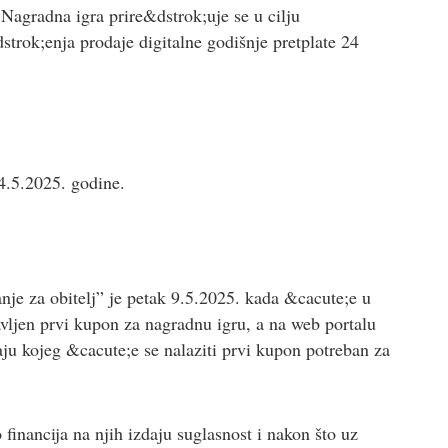
gradna igra prire&dstrok;uje se u cilju
trok;enja prodaje digitalne godišnje pretplate 24
14.5.2025. godine.
nje za obitelj” je petak 9.5.2025. kada &cacute;e u
vljen prvi kupon za nagradnu igru, a na web portalu
ju kojeg &cacute;e se nalaziti prvi kupon potreban za
 financija na njih izdaju suglasnost i nakon što uz