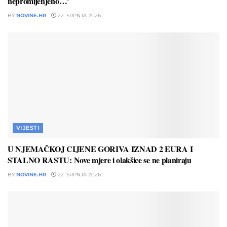
nepromijenjeno…'
BY
NOVINE.HR
22. SRPNJA 2026.
VIJESTI
U NJEMAČKOJ CIJENE GORIVA IZNAD 2 EURA I
STALNO RASTU: Nove mjere i olakšice se ne planiraju
BY
NOVINE.HR
22. SRPNJA 2026.