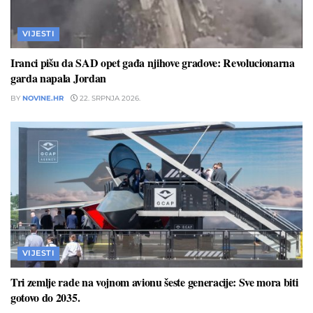
VIJESTI
Iranci pišu da SAD opet gađa njihove gradove: Revolucionarna
garda napala Jordan
BY
NOVINE.HR
22. SRPNJA 2026.
VIJESTI
Tri zemlje rade na vojnom avionu šeste generacije: Sve mora biti
gotovo do 2035.