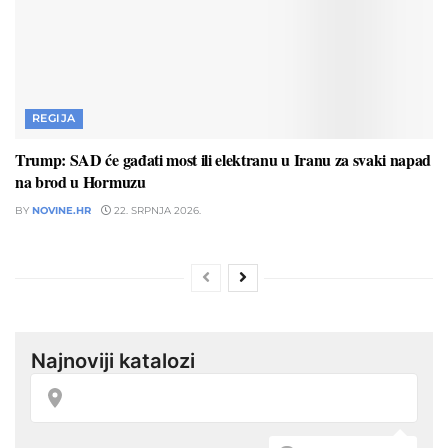
REGIJA
Trump: SAD će gađati most ili elektranu u Iranu za svaki napad
na brod u Hormuzu
BY
NOVINE.HR
22. SRPNJA 2026.