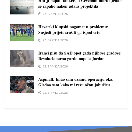
Hutiji napali tankere u Crvenom moru: Jedan
se zapalio nakon udara projektila
23. SRPNJA 2026.
Hrvatski klupski nogomet u problemu:
Susjedi prijete srušiti ga ispod crte
23. SRPNJA 2026.
Iranci pišu da SAD opet gađa njihove gradove:
Revolucionarna garda napala Jordan
22. SRPNJA 2026.
Aspinall: Imao sam užasnu operaciju oka.
Gledao sam kako mi režu očnu jabučicu
22. SRPNJA 2026.