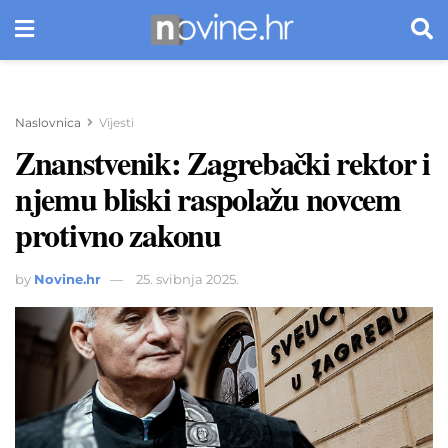
Naslovnica
Vijesti
Znanstvenik: Zagrebački rektor i
njemu bliski raspolažu novcem
protivno zakonu
by
Novine.hr
25. svibnja 2025.