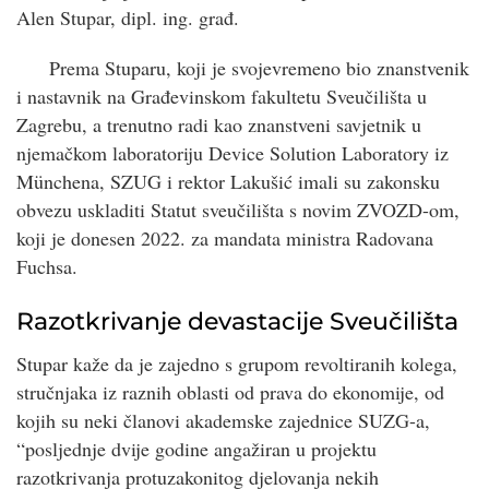
Alen Stupar, dipl. ing. građ.
Prema Stuparu, koji je svojevremeno bio znanstvenik
i nastavnik na Građevinskom fakultetu Sveučilišta u
Zagrebu, a trenutno radi kao znanstveni savjetnik u
njemačkom laboratoriju Device Solution Laboratory iz
Münchena, SZUG i rektor Lakušić imali su zakonsku
obvezu uskladiti Statut sveučilišta s novim ZVOZD-om,
koji je donesen 2022. za mandata ministra Radovana
Fuchsa.
Razotkrivanje devastacije Sveučilišta
Stupar kaže da je zajedno s grupom revoltiranih kolega,
stručnjaka iz raznih oblasti od prava do ekonomije, od
kojih su neki članovi akademske zajednice SUZG-a,
“posljednje dvije godine angažiran u projektu
razotkrivanja protuzakonitog djelovanja nekih