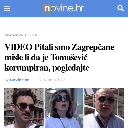
Naslovnica
Vijesti
VIDEO Pitali smo Zagrepčane
misle li da je Tomašević
korumpiran, pogledajte
by
Novine.hr
3. svibnja 2025.