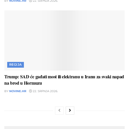
BY
NOVINE.HR
22. SRPNJA 2026.
REGIJA
Trump: SAD će gađati most ili elektranu u Iranu za svaki napad
na brod u Hormuzu
BY
NOVINE.HR
22. SRPNJA 2026.