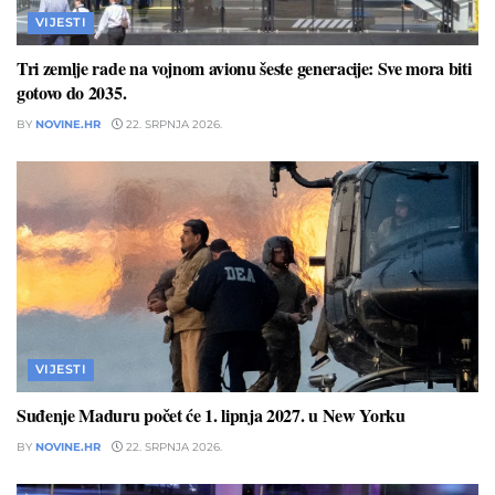
VIJESTI
Tri zemlje rade na vojnom avionu šeste generacije: Sve mora biti
gotovo do 2035.
BY
NOVINE.HR
22. SRPNJA 2026.
VIJESTI
Suđenje Maduru počet će 1. lipnja 2027. u New Yorku
BY
NOVINE.HR
22. SRPNJA 2026.