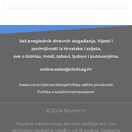
Vaš preglednik dnevnih događanja. Vijesti i
zanimljivosti iz Hrvatske i svijeta,
sve o biznisu, modi, zabavi, ljubavi i putovanjima.
online.sales@clicktag.hr
Naslovnica
Uvjeti korištenja
Politika zaštite privatnosti
Politika o kolačićima
Impressum
© 2024 Novine.hr
Pojedine rubrike mogu donositi sadržaje koji nisu
primjereni osobama mlađim od 18 godina. Osobama