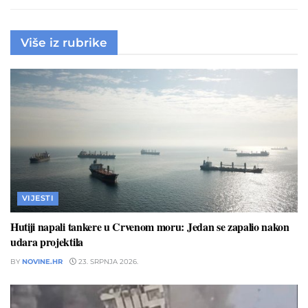
Više iz rubrike
VIJESTI
Hutiji napali tankere u Crvenom moru: Jedan se zapalio nakon
udara projektila
BY
NOVINE.HR
23. SRPNJA 2026.