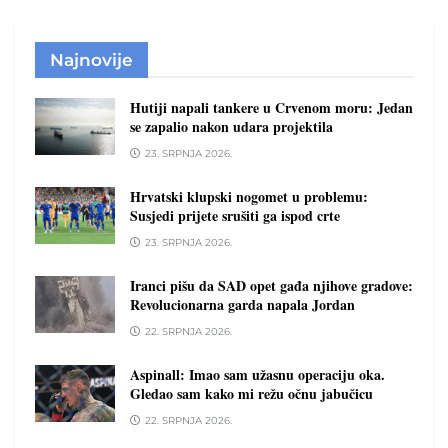
Najnovije
Hutiji napali tankere u Crvenom moru: Jedan
se zapalio nakon udara projektila
23. SRPNJA 2026.
Hrvatski klupski nogomet u problemu:
Susjedi prijete srušiti ga ispod crte
23. SRPNJA 2026.
Iranci pišu da SAD opet gađa njihove gradove:
Revolucionarna garda napala Jordan
22. SRPNJA 2026.
Aspinall: Imao sam užasnu operaciju oka.
Gledao sam kako mi režu očnu jabučicu
22. SRPNJA 2026.