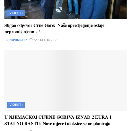
VIJESTI
Stigao odgovor Crne Gore: 'Naše opredjeljenje ostaje
nepromijenjeno…'
BY
NOVINE.HR
22. SRPNJA 2026.
VIJESTI
U NJEMAČKOJ CIJENE GORIVA IZNAD 2 EURA I
STALNO RASTU: Nove mjere i olakšice se ne planiraju