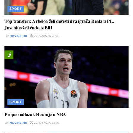
SPORT
Top transferi: Arbeloa želi dovesti dva igrača Reala u PL.
Juventus želi čudo iz BiH
BY
NOVINE.HR
22. SRPNJA 2026.
SPORT
Propao odlazak Hezonje u NBA
BY
NOVINE.HR
22. SRPNJA 2026.