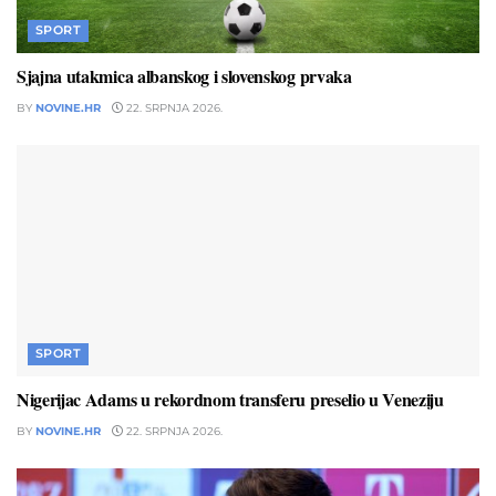
SPORT
Sjajna utakmica albanskog i slovenskog prvaka
BY
NOVINE.HR
22. SRPNJA 2026.
SPORT
Nigerijac Adams u rekordnom transferu preselio u Veneziju
BY
NOVINE.HR
22. SRPNJA 2026.