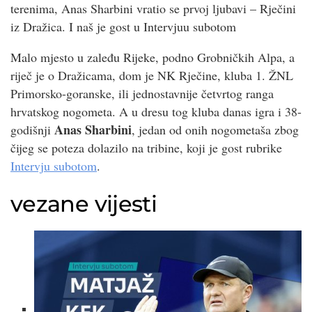
terenima, Anas Sharbini vratio se prvoj ljubavi – Rječini
iz Dražica. I naš je gost u Intervjuu subotom
Malo mjesto u zaleđu Rijeke, podno Grobničkih Alpa, a
riječ je o Dražicama, dom je NK Rječine, kluba 1. ŽNL
Primorsko-goranske, ili jednostavnije četvrtog ranga
hrvatskog nogometa. A u dresu tog kluba danas igra i 38-
Anas Sharbini
godišnji
, jedan od onih nogometaša zbog
čijeg se poteza dolazilo na tribine, koji je gost rubrike
Intervju subotom
.
vezane vijesti