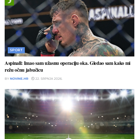
SPORT
Aspinall: Imao sam užasnu operaciju oka. Gledao sam kako mi
režu očnu jabučicu
BY
NOVINE.HR
22. SRPNJA 2026.