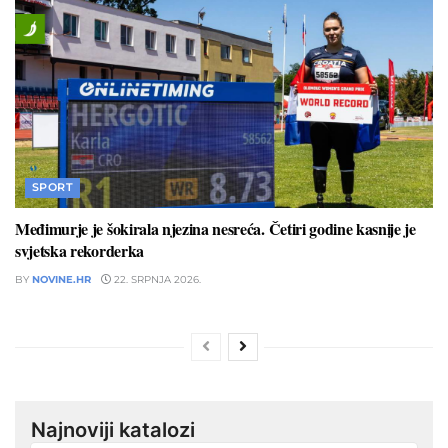
SPORT
Međimurje je šokirala njezina nesreća. Četiri godine kasnije je
svjetska rekorderka
BY
NOVINE.HR
22. SRPNJA 2026.