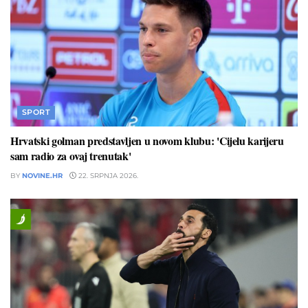
SPORT
Hrvatski golman predstavljen u novom klubu: 'Cijelu karijeru
sam radio za ovaj trenutak'
BY
NOVINE.HR
22. SRPNJA 2026.