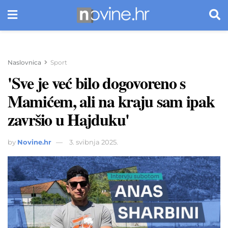
Naslovnica
Sport
'Sve je već bilo dogovoreno s
Mamićem, ali na kraju sam ipak
završio u Hajduku'
by
Novine.hr
3. svibnja 2025.