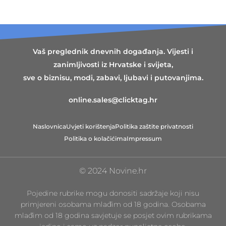
Vaš preglednik dnevnih događanja. Vijesti i
zanimljivosti iz Hrvatske i svijeta,
sve o biznisu, modi, zabavi, ljubavi i putovanjima.
online.sales@clicktag.hr
Naslovnica
Uvjeti korištenja
Politika zaštite privatnosti
Politika o kolačićima
Impressum
© 2024 Novine.hr
Pojedine rubrike mogu donositi sadržaje koji nisu
primjereni osobama mlađim od 18 godina. Osobama
mlađim od 18 godina savjetuje se posjet ovim rubrikama