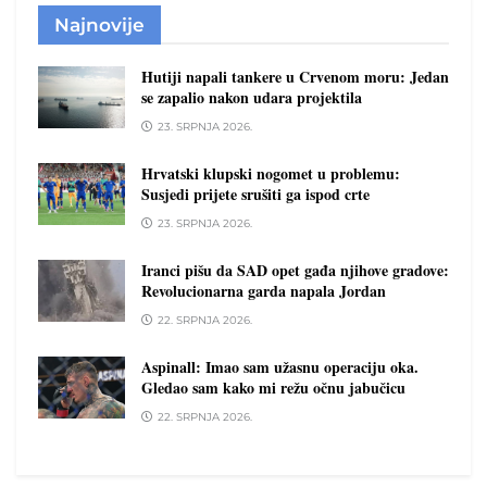
Najnovije
Hutiji napali tankere u Crvenom moru: Jedan
se zapalio nakon udara projektila
23. SRPNJA 2026.
Hrvatski klupski nogomet u problemu:
Susjedi prijete srušiti ga ispod crte
23. SRPNJA 2026.
Iranci pišu da SAD opet gađa njihove gradove:
Revolucionarna garda napala Jordan
22. SRPNJA 2026.
Aspinall: Imao sam užasnu operaciju oka.
Gledao sam kako mi režu očnu jabučicu
22. SRPNJA 2026.