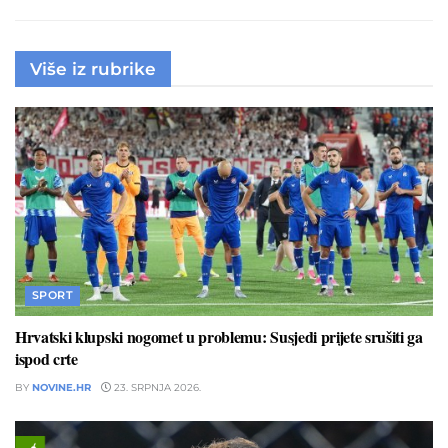
Više iz rubrike
SPORT
Hrvatski klupski nogomet u problemu: Susjedi prijete srušiti ga
ispod crte
BY
NOVINE.HR
23. SRPNJA 2026.