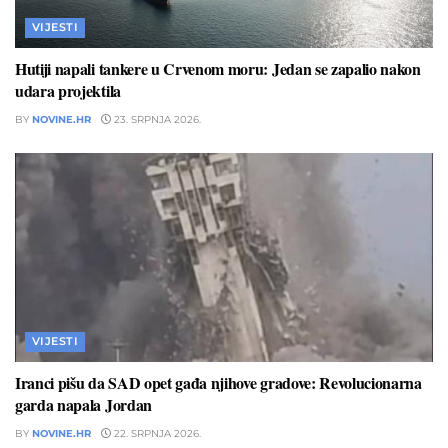
VIJESTI
Hutiji napali tankere u Crvenom moru: Jedan se zapalio nakon
udara projektila
BY
NOVINE.HR
23. SRPNJA 2026.
VIJESTI
Iranci pišu da SAD opet gađa njihove gradove: Revolucionarna
garda napala Jordan
BY
NOVINE.HR
22. SRPNJA 2026.