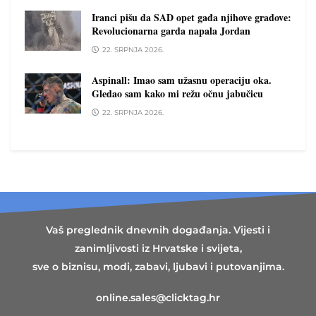
Iranci pišu da SAD opet gađa njihove gradove:
Revolucionarna garda napala Jordan
22. SRPNJA 2026.
Aspinall: Imao sam užasnu operaciju oka.
Gledao sam kako mi režu očnu jabučicu
22. SRPNJA 2026.
Vaš preglednik dnevnih događanja. Vijesti i
zanimljivosti iz Hrvatske i svijeta,
sve o biznisu, modi, zabavi, ljubavi i putovanjima.
online.sales@clicktag.hr