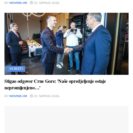
BY
NOVINE.HR
22. SRPNJA 2026.
VIJESTI
Stigao odgovor Crne Gore: 'Naše opredjeljenje ostaje
nepromijenjeno…'
BY
NOVINE.HR
22. SRPNJA 2026.