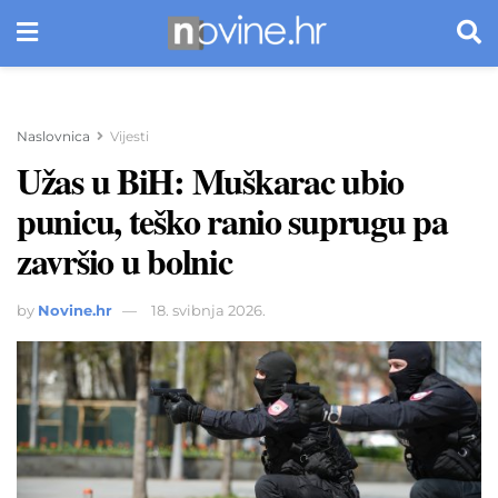
Naslovnica
Vijesti
Užas u BiH: Muškarac ubio
punicu, teško ranio suprugu pa
završio u bolnic
by
Novine.hr
18. svibnja 2026.