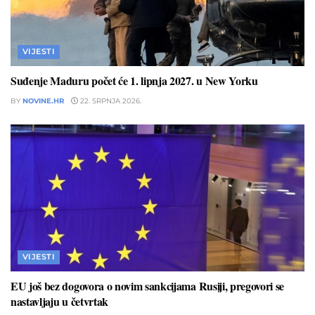
VIJESTI
Suđenje Maduru počet će 1. lipnja 2027. u New Yorku
BY
NOVINE.HR
22. SRPNJA 2026.
VIJESTI
EU još bez dogovora o novim sankcijama Rusiji, pregovori se
nastavljaju u četvrtak