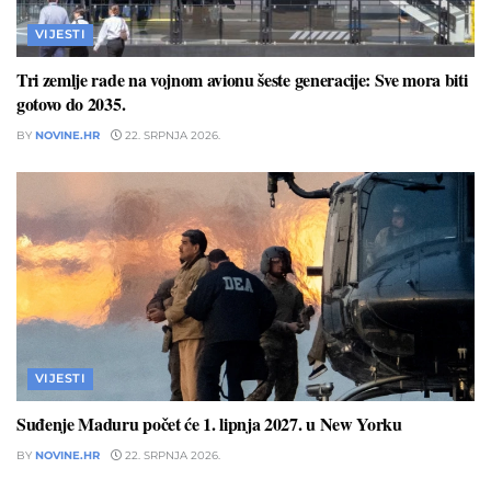
VIJESTI
Tri zemlje rade na vojnom avionu šeste generacije: Sve mora biti
gotovo do 2035.
BY
NOVINE.HR
22. SRPNJA 2026.
VIJESTI
Suđenje Maduru počet će 1. lipnja 2027. u New Yorku
BY
NOVINE.HR
22. SRPNJA 2026.