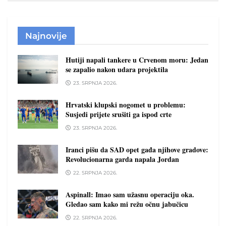
Najnovije
Hutiji napali tankere u Crvenom moru: Jedan
se zapalio nakon udara projektila
23. SRPNJA 2026.
Hrvatski klupski nogomet u problemu:
Susjedi prijete srušiti ga ispod crte
23. SRPNJA 2026.
Iranci pišu da SAD opet gađa njihove gradove:
Revolucionarna garda napala Jordan
22. SRPNJA 2026.
Aspinall: Imao sam užasnu operaciju oka.
Gledao sam kako mi režu očnu jabučicu
22. SRPNJA 2026.