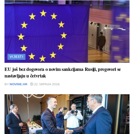
VIJESTI
EU još bez dogovora o novim sankcijama Rusiji, pregovori se
nastavljaju u četvrtak
BY
NOVINE.HR
22. SRPNJA 2026.