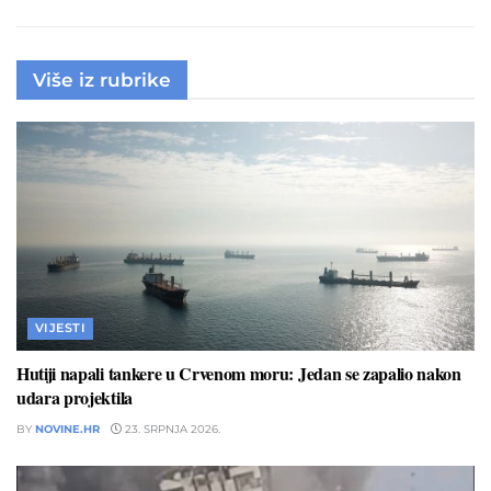
Više iz rubrike
VIJESTI
Hutiji napali tankere u Crvenom moru: Jedan se zapalio nakon
udara projektila
BY
NOVINE.HR
23. SRPNJA 2026.