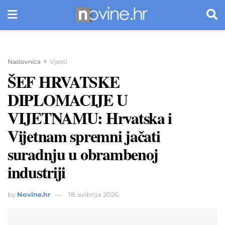
Naslovnica
Vijesti
ŠEF HRVATSKE
DIPLOMACIJE U
VIJETNAMU: Hrvatska i
Vijetnam spremni jačati
suradnju u obrambenoj
industriji
by
Novine.hr
18. svibnja 2026.