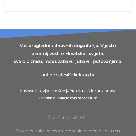
Vaš preglednik dnevnih događanja. Vijesti i
zanimljivosti iz Hrvatske i svijeta,
sve o biznisu, modi, zabavi, ljubavi i putovanjima.
online.sales@clicktag.hr
Naslovnica
Uvjeti korištenja
Politika zaštite privatnosti
Politika o kolačićima
Impressum
© 2024 Novine.hr
Pojedine rubrike mogu donositi sadržaje koji nisu