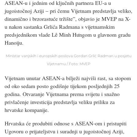
ASEAN-u i jednim od ključnih partnera EU-a u
jugoistočnoj Aziji – pri čemu Vijetnam predstavlja veliko,
dinamično i brzorastuće tržište”, objavio je MVEP na X-
u nakon sastanka Grlića Radmana s vijetnamskim
predsjednikom vlade Lê Minh Hưngom u glavnom gradu
Hanoiju.
Ministar vanjskih i europskih poslova Gordan Grlić Radman u posjetu
Vijetnamu / Foto: MVEP
Vijetnam unutar ASEAN-a bilježi najviši rast, sa stopom
od oko sedam posto godišnje tijekom posljednjih 25
godina. Otvaranje Vijetnama prema svijetu i snažno
privlačenje investicija predstavlja veliku priliku za
hrvatske kompanije.
Hrvatska će produbiti odnose s ASEAN-om i pristupiti
Ugovoru o prijateljstvu i suradnji u jugoistočnoj Aziji,