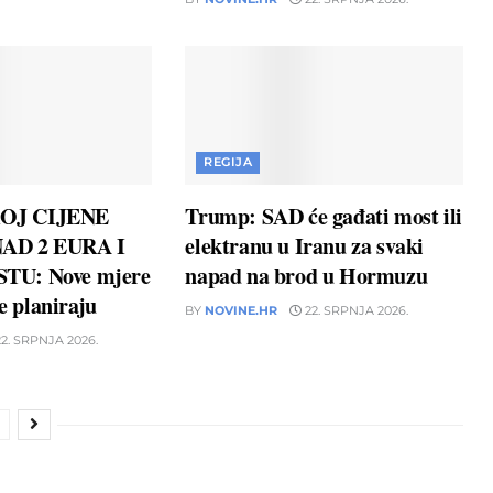
REGIJA
OJ CIJENE
Trump: SAD će gađati most ili
AD 2 EURA I
elektranu u Iranu za svaki
TU: Nove mjere
napad na brod u Hormuzu
ne planiraju
BY
NOVINE.HR
22. SRPNJA 2026.
2. SRPNJA 2026.