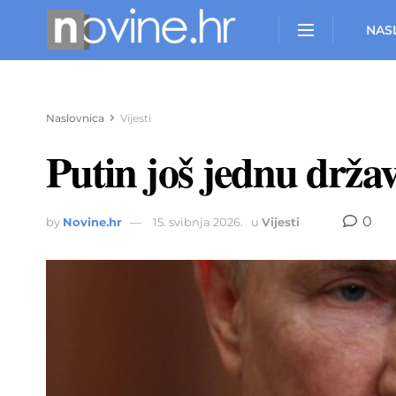
NAS
Naslovnica
Vijesti
Putin još jednu držav
0
by
Novine.hr
15. svibnja 2026.
u
Vijesti