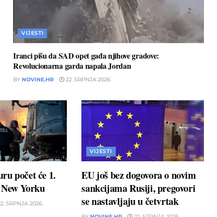
VIJESTI
Iranci pišu da SAD opet gađa njihove gradove:
Revolucionarna garda napala Jordan
BY
NOVINE.HR
22. SRPNJA 2026.
VIJESTI
ru počet će 1.
EU još bez dogovora o novim
u New Yorku
sankcijama Rusiji, pregovori
se nastavljaju u četvrtak
2. SRPNJA 2026.
BY
NOVINE.HR
22. SRPNJA 2026.