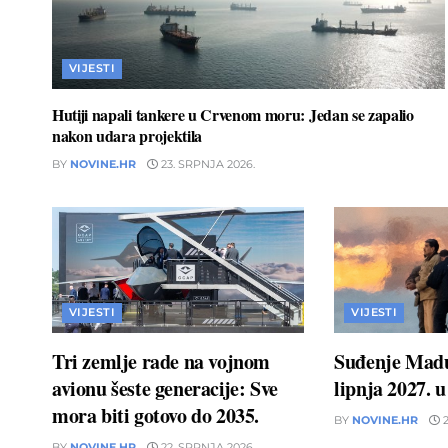
VIJESTI
Hutiji napali tankere u Crvenom moru: Jedan se zapalio
nakon udara projektila
BY
NOVINE.HR
23. SRPNJA 2026.
VIJESTI
VIJESTI
Tri zemlje rade na vojnom
Suđenje Madu
avionu šeste generacije: Sve
lipnja 2027. 
mora biti gotovo do 2035.
BY
NOVINE.HR
2
BY
NOVINE.HR
22. SRPNJA 2026.