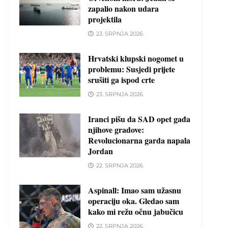
zapalio nakon udara
projektila
23. SRPNJA 2026.
Hrvatski klupski nogomet u
problemu: Susjedi prijete
srušiti ga ispod crte
23. SRPNJA 2026.
Iranci pišu da SAD opet gađa
njihove gradove:
Revolucionarna garda napala
Jordan
22. SRPNJA 2026.
Aspinall: Imao sam užasnu
operaciju oka. Gledao sam
kako mi režu očnu jabučicu
22. SRPNJA 2026.