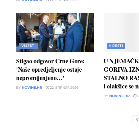
VIJESTI
VIJESTI
Stigao odgovor Crne Gore:
U NJEMAČK
'Naše opredjeljenje ostaje
GORIVA IZN
nepromijenjeno…'
STALNO RAS
i olakšice se 
BY
NOVINE.HR
22. SRPNJA 2026.
BY
NOVINE.HR
2