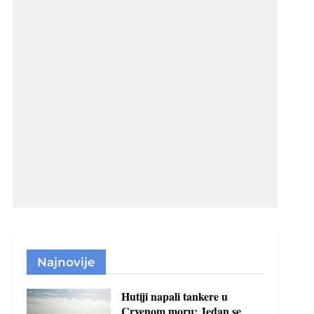
Najnovije
Hutiji napali tankere u
Crvenom moru: Jedan se