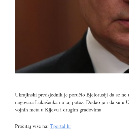
Ukrajinski predsjednik je poručio Bjelorusiji da se ne 
nagovara Lukašenka na taj potez. Dodao je i da su u Uk
vojnih meta u Kijevu i drugim gradovima
Pročitaj više na:
Tportal.hr