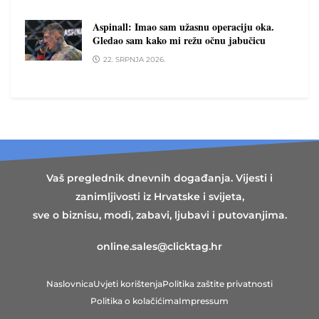
Aspinall: Imao sam užasnu operaciju oka.
Gledao sam kako mi režu očnu jabučicu
22. SRPNJA 2026.
Vaš preglednik dnevnih događanja. Vijesti i
zanimljivosti iz Hrvatske i svijeta,
sve o biznisu, modi, zabavi, ljubavi i putovanjima.
online.sales@clicktag.hr
Naslovnica
Uvjeti korištenja
Politika zaštite privatnosti
Politika o kolačićima
Impressum