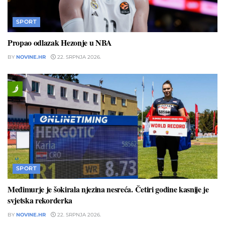
SPORT
Propao odlazak Hezonje u NBA
BY
NOVINE.HR
22. SRPNJA 2026.
SPORT
Međimurje je šokirala njezina nesreća. Četiri godine kasnije je
svjetska rekorderka
BY
NOVINE.HR
22. SRPNJA 2026.