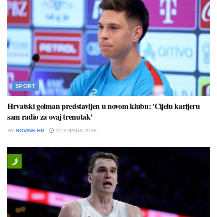
SPORT
Hrvatski golman predstavljen u novom klubu: 'Cijelu karijeru
sam radio za ovaj trenutak'
BY
NOVINE.HR
22. SRPNJA 2026.