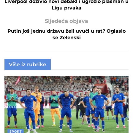
Liverpool doživio novi debakl i ugrozio plasman u
Ligu prvaka
Sljedeća objava
Putin još jednu državu želi uvući u rat? Oglasio
se Zelenski
Više iz rubrike
SPORT