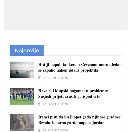
Najnovije
Hutiji napali tankere u Crvenom moru: Jedan
se zapalio nakon udara projektila
23. SRPNJA 2026.
Hrvatski klupski nogomet u problemu:
Susjedi prijete srušiti ga ispod crte
23. SRPNJA 2026.
Iranci pišu da SAD opet gađa njihove gradove:
Revolucionarna garda napala Jordan
22. SRPNJA 2026.