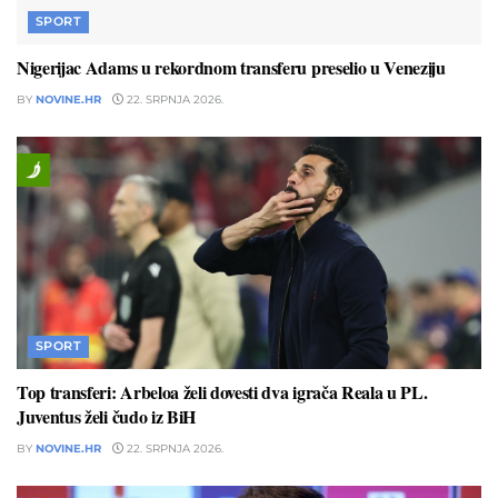
SPORT
Nigerijac Adams u rekordnom transferu preselio u Veneziju
BY
NOVINE.HR
22. SRPNJA 2026.
SPORT
Top transferi: Arbeloa želi dovesti dva igrača Reala u PL.
Juventus želi čudo iz BiH
BY
NOVINE.HR
22. SRPNJA 2026.