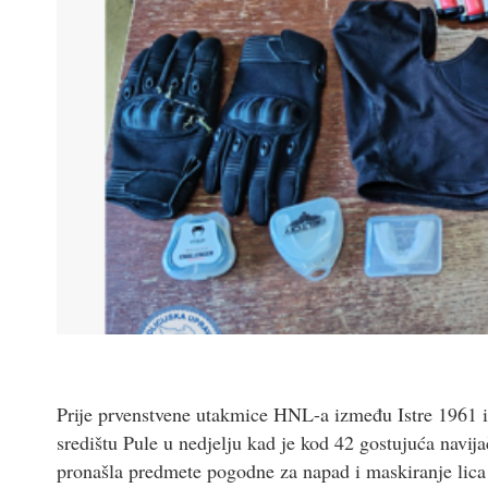
Prije prvenstvene utakmice HNL-a između Istre 1961 i Ri
središtu Pule u nedjelju kad je kod 42 gostujuća navija
pronašla predmete pogodne za napad i maskiranje lica