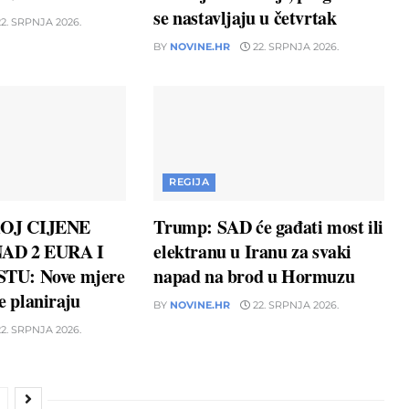
se nastavljaju u četvrtak
2. SRPNJA 2026.
BY
NOVINE.HR
22. SRPNJA 2026.
REGIJA
OJ CIJENE
Trump: SAD će gađati most ili
AD 2 EURA I
elektranu u Iranu za svaki
TU: Nove mjere
napad na brod u Hormuzu
ne planiraju
BY
NOVINE.HR
22. SRPNJA 2026.
2. SRPNJA 2026.