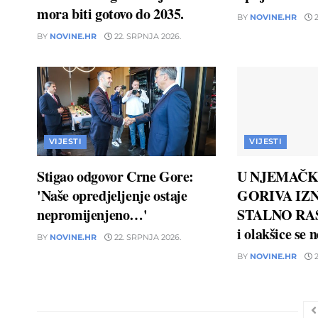
mora biti gotovo do 2035.
BY
NOVINE.HR
2
BY
NOVINE.HR
22. SRPNJA 2026.
VIJESTI
VIJESTI
Stigao odgovor Crne Gore:
U NJEMAČK
'Naše opredjeljenje ostaje
GORIVA IZN
nepromijenjeno…'
STALNO RAS
i olakšice se 
BY
NOVINE.HR
22. SRPNJA 2026.
BY
NOVINE.HR
2