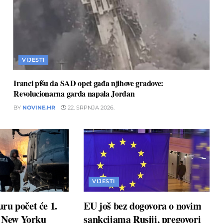
VIJESTI
Iranci pišu da SAD opet gađa njihove gradove:
Revolucionarna garda napala Jordan
BY
NOVINE.HR
22. SRPNJA 2026.
VIJESTI
ru počet će 1.
EU još bez dogovora o novim
u New Yorku
sankcijama Rusiji, pregovori