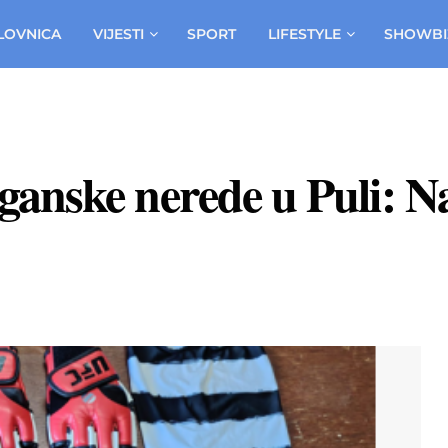
LOVNICA
VIJESTI
SPORT
LIFESTYLE
SHOWBI
liganske nerede u Puli: Na