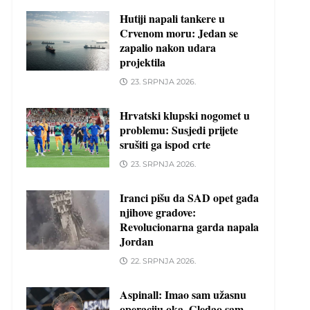
Hutiji napali tankere u
Crvenom moru: Jedan se
zapalio nakon udara
projektila
23. SRPNJA 2026.
Hrvatski klupski nogomet u
problemu: Susjedi prijete
srušiti ga ispod crte
23. SRPNJA 2026.
Iranci pišu da SAD opet gađa
njihove gradove:
Revolucionarna garda napala
Jordan
22. SRPNJA 2026.
Aspinall: Imao sam užasnu
operaciju oka. Gledao sam