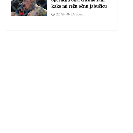
kako mi režu očnu jabučicu
22. SRPNJA 2026.