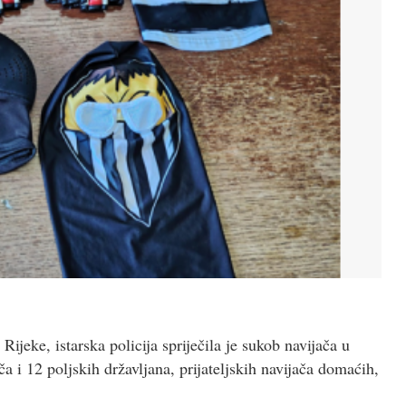
jeke, istarska policija spriječila je sukob navijača u
ča i 12 poljskih državljana, prijateljskih navijača domaćih,