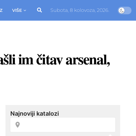
Subota, 8 kolovoza, 2026.
Z
VIŠE
šli im čitav arsenal,