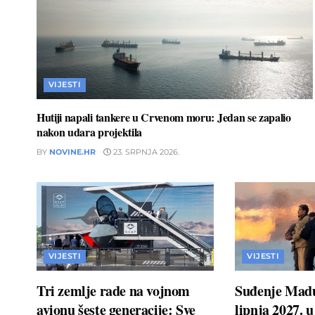
VIJESTI
Hutiji napali tankere u Crvenom moru: Jedan se zapalio
nakon udara projektila
BY
NOVINE.HR
23. SRPNJA 2026.
VIJESTI
VIJESTI
Tri zemlje rade na vojnom
Suđenje Madu
avionu šeste generacije: Sve
lipnja 2027. 