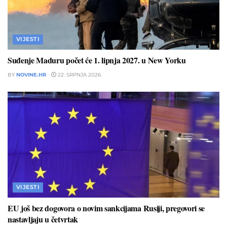
VIJESTI
Suđenje Maduru počet će 1. lipnja 2027. u New Yorku
BY
NOVINE.HR
22. SRPNJA 2026.
VIJESTI
EU još bez dogovora o novim sankcijama Rusiji, pregovori se
nastavljaju u četvrtak