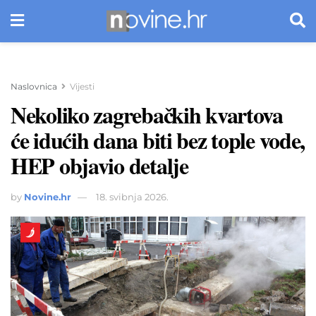
Naslovnica
Vijesti
Nekoliko zagrebačkih kvartova
će idućih dana biti bez tople vode,
HEP objavio detalje
by
Novine.hr
18. svibnja 2026.