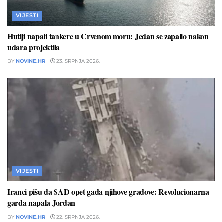
VIJESTI
Hutiji napali tankere u Crvenom moru: Jedan se zapalio nakon
udara projektila
BY
NOVINE.HR
23. SRPNJA 2026.
VIJESTI
Iranci pišu da SAD opet gađa njihove gradove: Revolucionarna
garda napala Jordan
BY
NOVINE.HR
22. SRPNJA 2026.