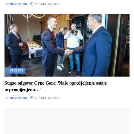
BY
NOVINE.HR
22. SRPNJA 2026.
VIJESTI
Stigao odgovor Crne Gore: 'Naše opredjeljenje ostaje
nepromijenjeno…'
BY
NOVINE.HR
22. SRPNJA 2026.