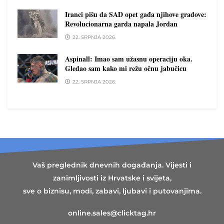
Iranci pišu da SAD opet gađa njihove gradove:
Revolucionarna garda napala Jordan
22. SRPNJA 2026.
Aspinall: Imao sam užasnu operaciju oka.
Gledao sam kako mi režu očnu jabučicu
22. SRPNJA 2026.
Vaš preglednik dnevnih događanja. Vijesti i
zanimljivosti iz Hrvatske i svijeta,
sve o biznisu, modi, zabavi, ljubavi i putovanjima.
online.sales@clicktag.hr