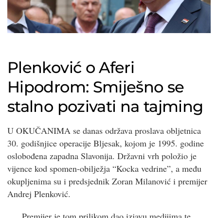
Plenković o Aferi
Hipodrom: Smiješno se
stalno pozivati na tajming
U OKUČANIMA se danas održava proslava obljetnica
30. godišnjice operacije Bljesak, kojom je 1995. godine
oslobođena zapadna Slavonija. Državni vrh položio je
vijence kod spomen-obilježja “Kocka vedrine”, a među
okupljenima su i predsjednik Zoran Milanović i premijer
Andrej Plenković.
Premijer je tom prilikom dao izjavu medijima te