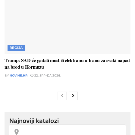
REGIJA
Trump: SAD će gađati most ili elektranu u Iranu za svaki napad
na brod u Hormuzu
BY
NOVINE.HR
22. SRPNJA 2026.