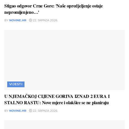
Stigao odgovor Crne Gore: 'Naše opredjeljenje ostaje
nepromijenjeno…'
BY
NOVINE.HR
22. SRPNJA 2026.
VIJESTI
U NJEMAČKOJ CIJENE GORIVA IZNAD 2 EURA I
STALNO RASTU: Nove mjere i olakšice se ne planiraju
BY
NOVINE.HR
22. SRPNJA 2026.