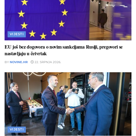
VIJESTI
EU još bez dogovora o novim sankcijama Rusiji, pregovori se
nastavljaju u četvrtak
BY
NOVINE.HR
22. SRPNJA 2026.
VIJESTI