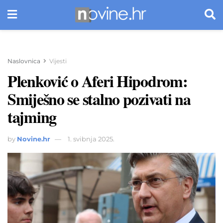
Naslovnica
Vijesti
Plenković o Aferi Hipodrom:
Smiješno se stalno pozivati na
tajming
by
Novine.hr
1. svibnja 2025.