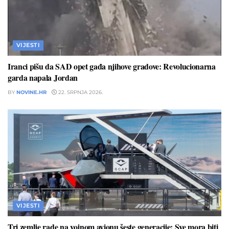
VIJESTI
Iranci pišu da SAD opet gađa njihove gradove: Revolucionarna
garda napala Jordan
BY
NOVINE.HR
22. SRPNJA 2026.
VIJESTI
Tri zemlje rade na vojnom avionu šeste generacije: Sve mora biti