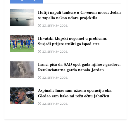
Hutiji napali tankere u Crvenom moru: Jedan
se zapalio nakon udara projektila
23. SRPNJA 2026.
Hrvatski klupski nogomet u problemu:
Susjedi prijete srušiti ga ispod crte
23. SRPNJA 2026.
Iranci pišu da SAD opet gađa njihove gradove:
Revolucionarna garda napala Jordan
22. SRPNJA 2026.
Aspinall: Imao sam užasnu operaciju oka.
Gledao sam kako mi režu očnu jabučicu
22. SRPNJA 2026.