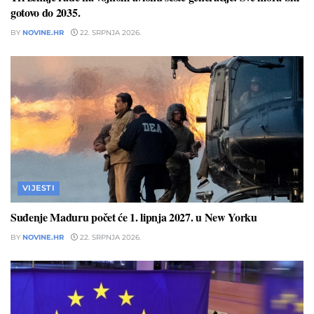
gotovo do 2035.
BY
NOVINE.HR
22. SRPNJA 2026.
VIJESTI
Suđenje Maduru počet će 1. lipnja 2027. u New Yorku
BY
NOVINE.HR
22. SRPNJA 2026.