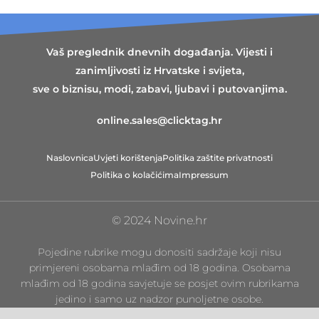
Vaš preglednik dnevnih događanja. Vijesti i
zanimljivosti iz Hrvatske i svijeta,
sve o biznisu, modi, zabavi, ljubavi i putovanjima.
online.sales@clicktag.hr
Naslovnica
Uvjeti korištenja
Politika zaštite privatnosti
Politika o kolačićima
Impressum
© 2024 Novine.hr
Pojedine rubrike mogu donositi sadržaje koji nisu
primjereni osobama mlađim od 18 godina. Osobama
mlađim od 18 godina savjetuje se posjet ovim rubrikama
jedino i samo uz nadzor punoljetne osobe.