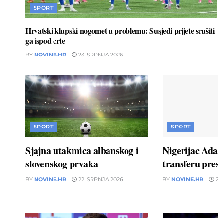
SPORT
Hrvatski klupski nogomet u problemu: Susjedi prijete srušiti
ga ispod crte
BY
NOVINE.HR
23. SRPNJA 2026.
SPORT
SPORT
Sjajna utakmica albanskog i
Nigerijac Ad
slovenskog prvaka
transferu pres
BY
NOVINE.HR
22. SRPNJA 2026.
BY
NOVINE.HR
2