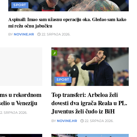
SPORT
Aspinall: Imao sam užasnu operaciju oka. Gledao sam kako
mi režu očnu jabučicu
BY
NOVINE.HR
22. SRPNJA 2026.
SPORT
ams u rekordnom
Top transferi: Arbeloa želi
elio u Veneziju
dovesti dva igrača Reala u PL.
Juventus želi čudo iz BiH
2. SRPNJA 2026.
BY
NOVINE.HR
22. SRPNJA 2026.