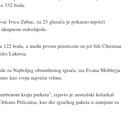
io 332 boda.
ivac Ivica Zubac, za 23 glasača je pokazao najveći
u ukupnom redoslijedu.
a 122 boda, a među prvom petoricom su još bili Christian
eles Lakersa.
jedu za Najboljeg obrambenog igrača, iza Evana Mobleyja
knuo kao svoju najveću vrlinu.
ambenom kraju parketa”, izjavio je australski košarkaš
 Orleans Pelicansa, kao dio igračkog paketa u zamjenu za