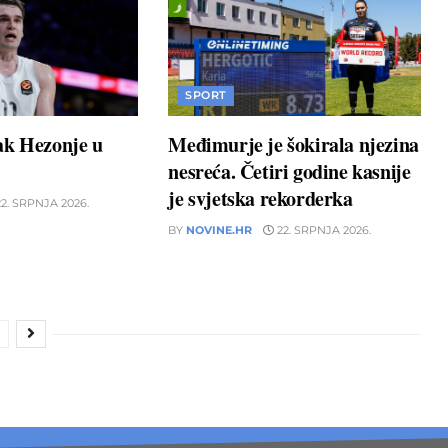
SPORT
ak Hezonje u
Međimurje je šokirala njezina
nesreća. Četiri godine kasnije
je svjetska rekorderka
2. SRPNJA 2026.
BY
NOVINE.HR
22. SRPNJA 2026.