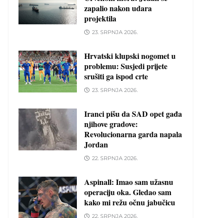
zapalio nakon udara
projektila
23. SRPNJA 2026.
Hrvatski klupski nogomet u
problemu: Susjedi prijete
srušiti ga ispod crte
23. SRPNJA 2026.
Iranci pišu da SAD opet gađa
njihove gradove:
Revolucionarna garda napala
Jordan
22. SRPNJA 2026.
Aspinall: Imao sam užasnu
operaciju oka. Gledao sam
kako mi režu očnu jabučicu
22. SRPNJA 2026.