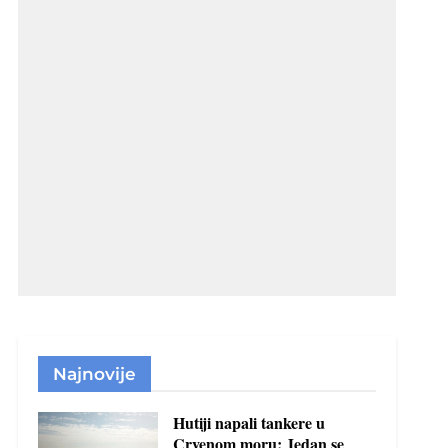
Najnovije
Hutiji napali tankere u
Crvenom moru: Jedan se