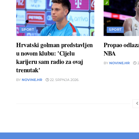
SPORT
SPORT
Hrvatski golman predstavljen
Propao odlaz
u novom klubu: 'Cijelu
NBA
karijeru sam radio za ovaj
BY
NOVINE.HR
2
trenutak'
BY
NOVINE.HR
22. SRPNJA 2026.