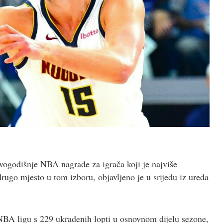
ogodišnje NBA nagrade za igrača koji je najviše
drugo mjesto u tom izboru, objavljeno je u srijedu iz ureda
BA ligu s 229 ukradenih lopti u osnovnom dijelu sezone,