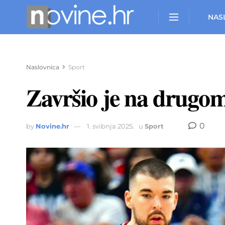
NAS
Naslovnica
Sport
Završio je na drugo
0
by
Novine.hr
1. svibnja 2025.
u
Sport