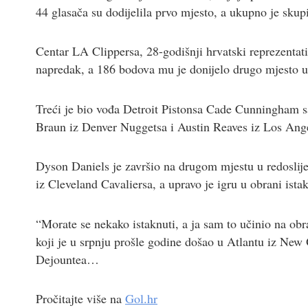
44 glasača su dodijelila prvo mjesto, a ukupno je skup
Centar LA Clippersa, 28-godišnji hrvatski reprezentat
napredak, a 186 bodova mu je donijelo drugo mjesto 
Treći je bio vođa Detroit Pistonsa Cade Cunningham s
Braun iz Denver Nuggetsa i Austin Reaves iz Los Ang
Dyson Daniels je završio na drugom mjestu u redosli
iz Cleveland Cavaliersa, a upravo je igru u obrani ista
“Morate se nekako istaknuti, a ja sam to učinio na obr
koji je u srpnju prošle godine došao u Atlantu iz New
Dejountea…
Pročitajte više na
Gol.hr