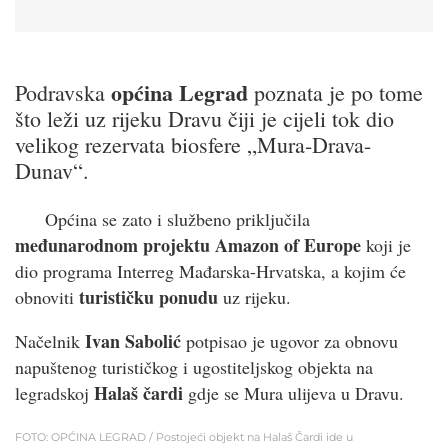
općina Legrad
Podravska
poznata je po tome
što leži uz rijeku Dravu čiji je cijeli tok dio
velikog rezervata biosfere „Mura-Drava-
Dunav“.
Općina se zato i službeno priključila
međunarodnom projektu Amazon of Europe
koji je
dio programa Interreg Mađarska-Hrvatska, a kojim će
turističku ponudu
obnoviti
uz rijeku.
Ivan Sabolić
Načelnik
potpisao je ugovor za obnovu
napuštenog turističkog i ugostiteljskog objekta na
Halaš čardi
legradskoj
gdje se Mura ulijeva u Dravu.
FOTO: OPĆINA LEGRAD / Postojeći objekt na Halaš Čardi ide u