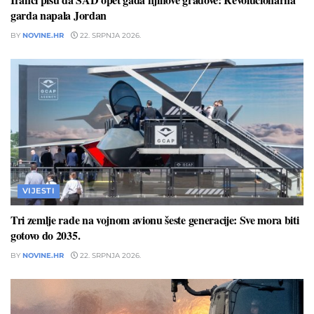
garda napala Jordan
BY
NOVINE.HR
22. SRPNJA 2026.
VIJESTI
Tri zemlje rade na vojnom avionu šeste generacije: Sve mora biti
gotovo do 2035.
BY
NOVINE.HR
22. SRPNJA 2026.