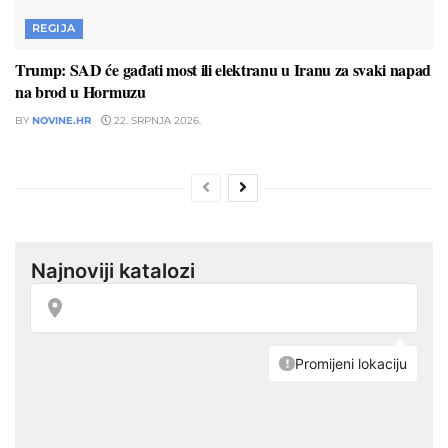
REGIJA
Trump: SAD će gađati most ili elektranu u Iranu za svaki napad
na brod u Hormuzu
BY
NOVINE.HR
22. SRPNJA 2026.