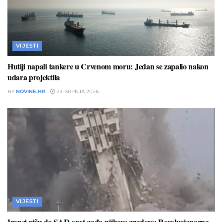
VIJESTI
Hutiji napali tankere u Crvenom moru: Jedan se zapalio nakon
udara projektila
BY
NOVINE.HR
23. SRPNJA 2026.
VIJESTI
Iranci pišu da SAD opet gađa njihove gradove: Revolucionarna