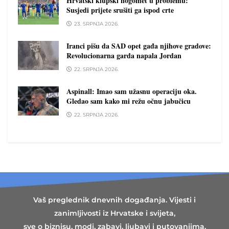
Hrvatski klupski nogomet u problemu:
Susjedi prijete srušiti ga ispod crte
23. SRPNJA 2026.
Iranci pišu da SAD opet gađa njihove gradove:
Revolucionarna garda napala Jordan
22. SRPNJA 2026.
Aspinall: Imao sam užasnu operaciju oka.
Gledao sam kako mi režu očnu jabučicu
22. SRPNJA 2026.
Vaš preglednik dnevnih događanja. Vijesti i
zanimljivosti iz Hrvatske i svijeta,
sve o biznisu, modi, zabavi, ljubavi i putovanjima.