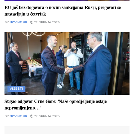
EU još bez dogovora o novim sankcijama Rusiji, pregovori se
nastavljaju u četvrtak
BY
NOVINE.HR
22. SRPNJA 2026.
VIJESTI
Stigao odgovor Crne Gore: 'Naše opredjeljenje ostaje
nepromijenjeno…'
BY
NOVINE.HR
22. SRPNJA 2026.