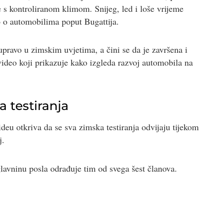
že s kontroliranom klimom. Snijeg, led i loše vrijeme
 o automobilima poput Bugattija.
 upravo u zimskim uvjetima, a čini se da je završena i
i video koji prikazuje kako izgleda razvoj automobila na
a testiranja
deu otkriva da se sva zimska testiranja odvijaju tijekom
j.
glavninu posla odrađuje tim od svega šest članova.