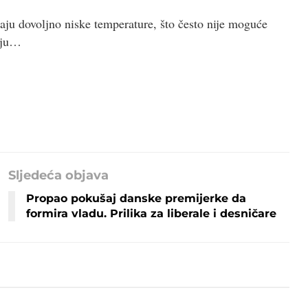
vaju dovoljno niske temperature, što često nije moguće
raju…
Sljedeća objava
Propao pokušaj danske premijerke da
formira vladu. Prilika za liberale i desničare