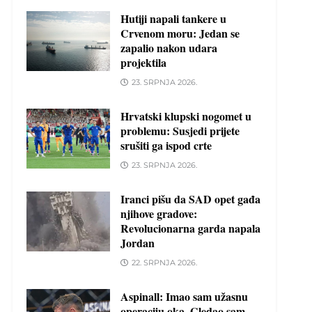
Hutiji napali tankere u
Crvenom moru: Jedan se
zapalio nakon udara
projektila
23. SRPNJA 2026.
Hrvatski klupski nogomet u
problemu: Susjedi prijete
srušiti ga ispod crte
23. SRPNJA 2026.
Iranci pišu da SAD opet gađa
njihove gradove:
Revolucionarna garda napala
Jordan
22. SRPNJA 2026.
Aspinall: Imao sam užasnu
operaciju oka. Gledao sam