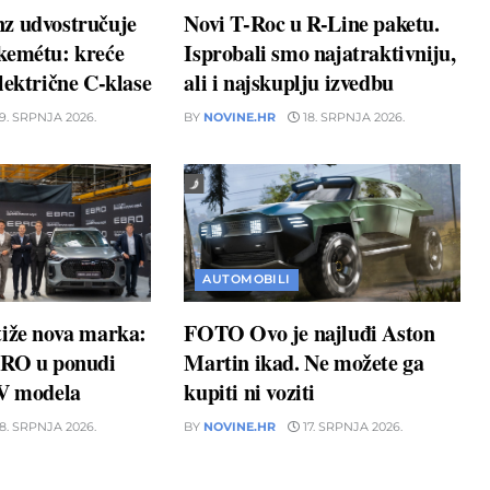
z udvostručuje
Novi T-Roc u R-Line paketu.
kemétu: kreće
Isprobali smo najatraktivniju,
lektrične C-klase
ali i najskuplju izvedbu
9. SRPNJA 2026.
BY
NOVINE.HR
18. SRPNJA 2026.
AUTOMOBILI
tiže nova marka:
FOTO Ovo je najluđi Aston
BRO u ponudi
Martin ikad. Ne možete ga
UV modela
kupiti ni voziti
8. SRPNJA 2026.
BY
NOVINE.HR
17. SRPNJA 2026.