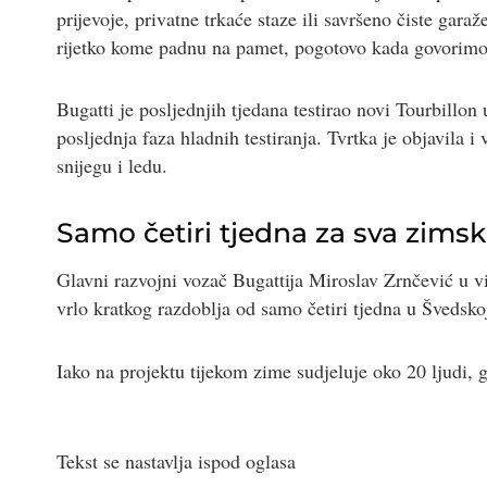
prijevoje, privatne trkaće staze ili savršeno čiste gara
rijetko kome padnu na pamet, pogotovo kada govorimo
Bugatti je posljednjih tjedana testirao novi Tourbillon
posljednja faza hladnih testiranja. Tvrtka je objavila 
snijegu i ledu.
Samo četiri tjedna za sva zimsk
Glavni razvojni vozač Bugattija Miroslav Zrnčević u vi
vrlo kratkog razdoblja od samo četiri tjedna u Švedsko
Iako na projektu tijekom zime sudjeluje oko 20 ljudi, 
Tekst se nastavlja ispod oglasa