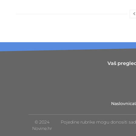
Vaš pregled
Naslovnica
© 2024
Pojedine rubrike mogu donositi sad
Novine.hr