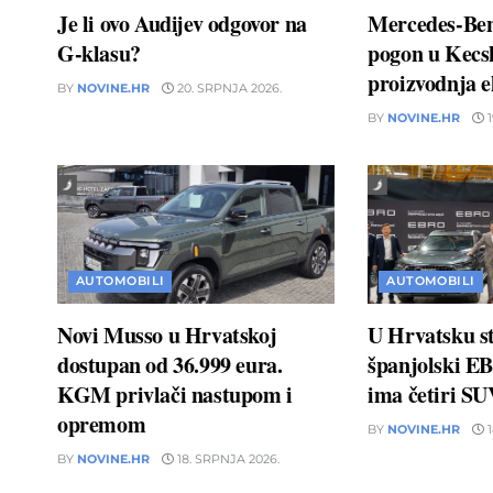
Je li ovo Audijev odgovor na
Mercedes-Ben
G-klasu?
pogon u Kecs
proizvodnja e
BY
NOVINE.HR
20. SRPNJA 2026.
BY
NOVINE.HR
1
AUTOMOBILI
AUTOMOBILI
Novi Musso u Hrvatskoj
U Hrvatsku s
dostupan od 36.999 eura.
španjolski E
KGM privlači nastupom i
ima četiri S
opremom
BY
NOVINE.HR
1
BY
NOVINE.HR
18. SRPNJA 2026.