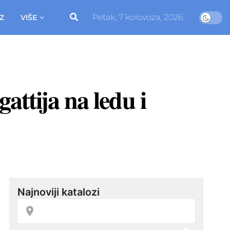
Petak, 7 kolovoza, 2026.
Z
VIŠE
attija na ledu i