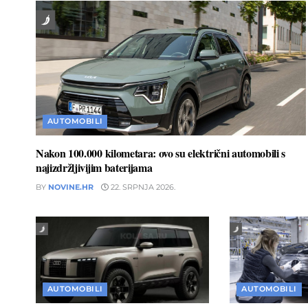
AUTOMOBILI
Nakon 100.000 kilometara: ovo su električni automobili s
najizdržljivijim baterijama
BY
NOVINE.HR
22. SRPNJA 2026.
AUTOMOBILI
AUTOMOBILI