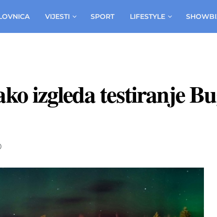
LOVNICA
VIJESTI
SPORT
LIFESTYLE
SHOWBI
 izgleda testiranje Bug
0