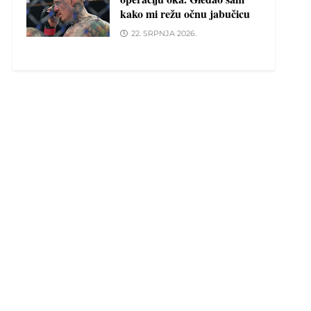
kako mi režu očnu jabučicu
22. SRPNJA 2026.