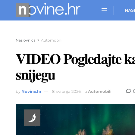
NAS
Naslovnica
Automobili
VIDEO Pogledajte kako
snijegu
by
Novine.hr
8. svibnja 2026.
u
Automobili