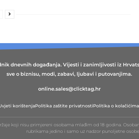
nik dnevnih događanja. Vijesti i zanimljivosti iz Hrvatsk
sve o biznisu, modi, zabavi, ljubavi i putovanjima.
online.sales@clicktag.hr
Uvjeti korištenja
Politika zaštite privatnosti
Politika o kolačićima
ržaje koji nisu primjereni osobama mlađim od 18 godina. Osoba
rubrikama jedino i samo uz nadzor punoljetne osobe