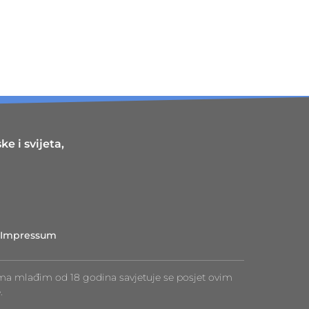
e i svijeta,
Impressum
ma mlađim od 18 godina savjetuje se posjet ovim
.