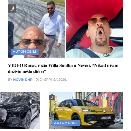
AUTOMOBILI
VIDEO Rimac vozio Willa Smitha u Neveri. “Nikad nisam
doživio nešto slično”
BY
NOVINE.HR
21. SRPNJA 2026.
AUTOMOBILI