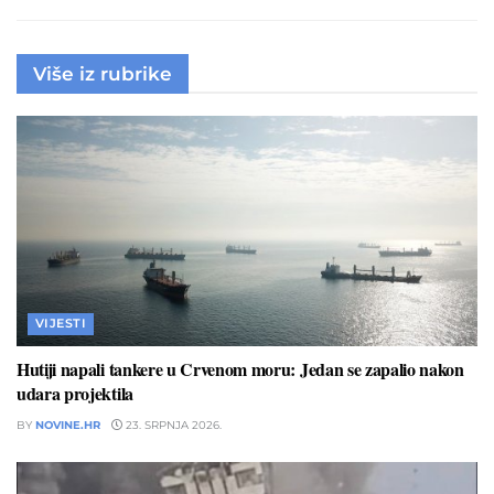
Više iz rubrike
VIJESTI
Hutiji napali tankere u Crvenom moru: Jedan se zapalio nakon
udara projektila
BY
NOVINE.HR
23. SRPNJA 2026.