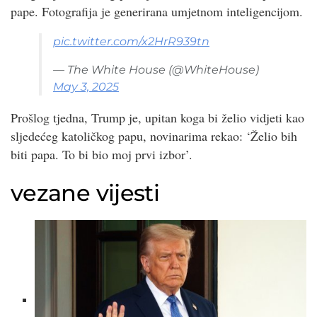
pape. Fotografija je generirana umjetnom inteligencijom.
pic.twitter.com/x2HrR939tn
— The White House (@WhiteHouse)
May 3, 2025
Prošlog tjedna, Trump je, upitan koga bi želio vidjeti kao
sljedećeg katoličkog papu, novinarima rekao: ‘Želio bih
biti papa. To bi bio moj prvi izbor’.
vezane vijesti