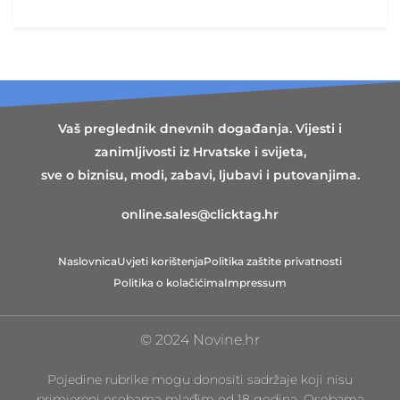
Vaš preglednik dnevnih događanja. Vijesti i
zanimljivosti iz Hrvatske i svijeta,
sve o biznisu, modi, zabavi, ljubavi i putovanjima.
online.sales@clicktag.hr
Naslovnica
Uvjeti korištenja
Politika zaštite privatnosti
Politika o kolačićima
Impressum
© 2024 Novine.hr
Pojedine rubrike mogu donositi sadržaje koji nisu
primjereni osobama mlađim od 18 godina. Osobama