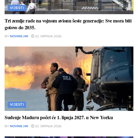
VIJESTI
Tri zemlje rade na vojnom avionu šeste generacije: Sve mora biti
gotovo do 2035.
BY
NOVINE.HR
22. SRPNJA 2026.
VIJESTI
Suđenje Maduru počet će 1. lipnja 2027. u New Yorku
BY
NOVINE.HR
22. SRPNJA 2026.