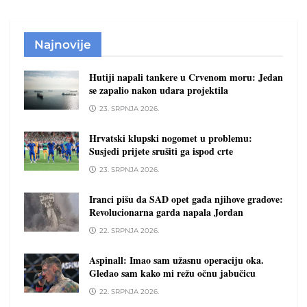
Najnovije
Hutiji napali tankere u Crvenom moru: Jedan
se zapalio nakon udara projektila
23. SRPNJA 2026.
Hrvatski klupski nogomet u problemu:
Susjedi prijete srušiti ga ispod crte
23. SRPNJA 2026.
Iranci pišu da SAD opet gađa njihove gradove:
Revolucionarna garda napala Jordan
22. SRPNJA 2026.
Aspinall: Imao sam užasnu operaciju oka.
Gledao sam kako mi režu očnu jabučicu
22. SRPNJA 2026.