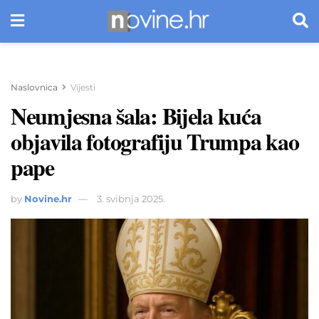
Naslovnica
Vijesti
Neumjesna šala: Bijela kuća
objavila fotografiju Trumpa kao
pape
by
Novine.hr
3. svibnja 2025.