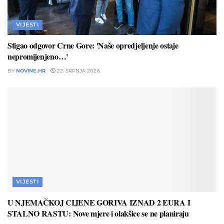
VIJESTI
Stigao odgovor Crne Gore: 'Naše opredjeljenje ostaje
nepromijenjeno…'
BY
NOVINE.HR
22. SRPNJA 2026.
VIJESTI
U NJEMAČKOJ CIJENE GORIVA IZNAD 2 EURA I
STALNO RASTU: Nove mjere i olakšice se ne planiraju