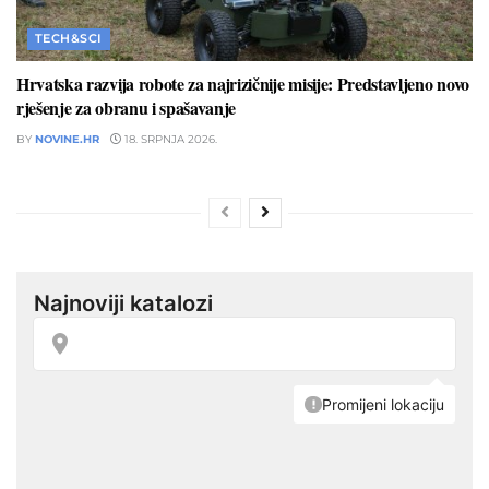
TECH&SCI
Hrvatska razvija robote za najrizičnije misije: Predstavljeno novo
rješenje za obranu i spašavanje
BY
NOVINE.HR
18. SRPNJA 2026.