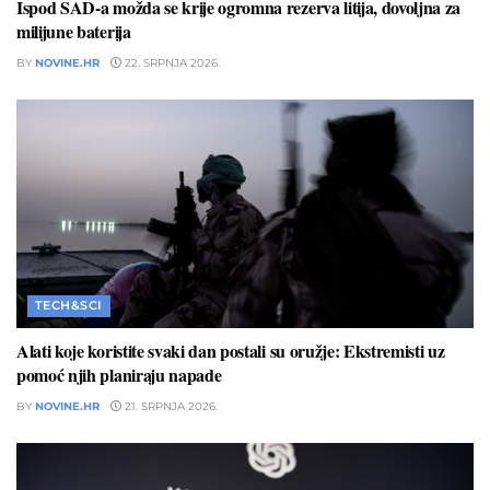
Ispod SAD-a možda se krije ogromna rezerva litija, dovoljna za
milijune baterija
BY
NOVINE.HR
22. SRPNJA 2026.
TECH&SCI
Alati koje koristite svaki dan postali su oružje: Ekstremisti uz
pomoć njih planiraju napade
BY
NOVINE.HR
21. SRPNJA 2026.