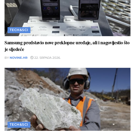
TECH&SCI
Samsung predstavio nove preklopne uređaje, ali i nagovijestio što
je sljedeće
BY
NOVINE.HR
22. SRPNJA 2026.
TECH&SCI