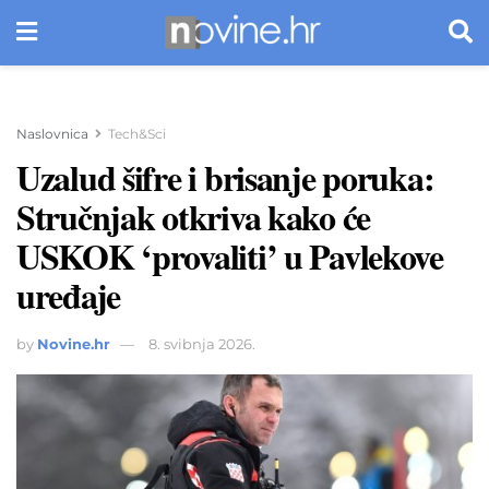
Naslovnica
Tech&Sci
Uzalud šifre i brisanje poruka:
Stručnjak otkriva kako će
USKOK ‘provaliti’ u Pavlekove
uređaje
by
Novine.hr
8. svibnja 2026.