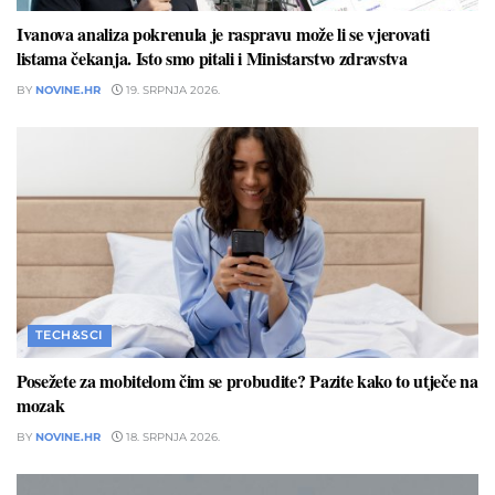
Ivanova analiza pokrenula je raspravu može li se vjerovati
listama čekanja. Isto smo pitali i Ministarstvo zdravstva
BY
NOVINE.HR
19. SRPNJA 2026.
TECH&SCI
Posežete za mobitelom čim se probudite? Pazite kako to utječe na
mozak
BY
NOVINE.HR
18. SRPNJA 2026.