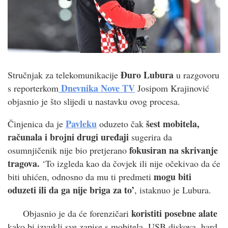
Đuro Lubura
Stručnjak za telekomunikacije
u razgovoru
Dnevnika Nove TV
s reporterkom
Josipom Krajinović
objasnio je što slijedi u nastavku ovog procesa.
Pavleku
šest mobitela,
Činjenica da je
oduzeto čak
računala i brojni drugi uređaji
sugerira da
fokusiran na skrivanje
osumnjičenik nije bio pretjerano
tragova.
‘To izgleda kao da čovjek ili nije očekivao da će
mogu biti
biti uhićen, odnosno da mu ti predmeti
oduzeti ili da ga nije briga za to’
, istaknuo je Lubura.
koristiti posebne alate
Objasnio je da će forenzičari
kako bi izvukli sve zapise s mobitela, USB diskova, hard