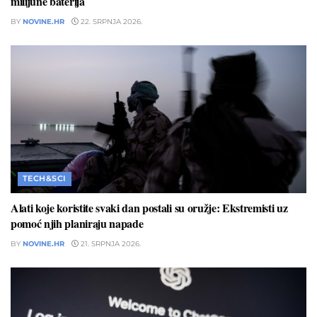
milijune baterija
BY
NOVINE.HR
22. SRPNJA 2026.
TECH&SCI
Alati koje koristite svaki dan postali su oružje: Ekstremisti uz
pomoć njih planiraju napade
BY
NOVINE.HR
21. SRPNJA 2026.