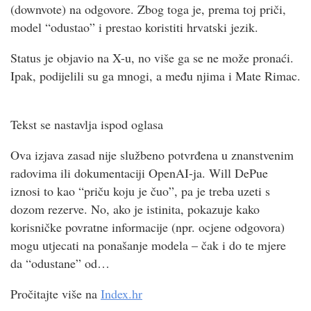
(downvote) na odgovore. Zbog toga je, prema toj priči,
model “odustao” i prestao koristiti hrvatski jezik.
Status je objavio na X-u, no više ga se ne može pronaći.
Ipak, podijelili su ga mnogi, a među njima i Mate Rimac.
Tekst se nastavlja ispod oglasa
Ova izjava zasad nije službeno potvrđena u znanstvenim
radovima ili dokumentaciji OpenAI-ja. Will DePue
iznosi to kao “priču koju je čuo”, pa je treba uzeti s
dozom rezerve. No, ako je istinita, pokazuje kako
korisničke povratne informacije (npr. ocjene odgovora)
mogu utjecati na ponašanje modela – čak i do te mjere
da “odustane” od…
Pročitajte više na
Index.hr