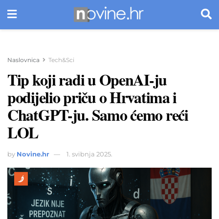
Naslovnica
Tech&Sci
Tip koji radi u OpenAI-ju
podijelio priču o Hrvatima i
ChatGPT-ju. Samo ćemo reći
LOL
by
Novine.hr
1. svibnja 2025.