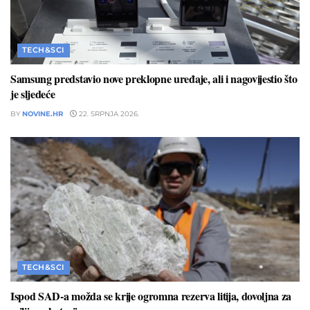
TECH&SCI
Samsung predstavio nove preklopne uređaje, ali i nagovijestio što
je sljedeće
BY
NOVINE.HR
22. SRPNJA 2026.
TECH&SCI
Ispod SAD-a možda se krije ogromna rezerva litija, dovoljna za