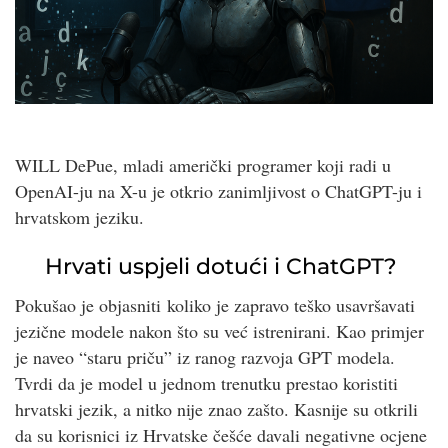
WILL DePue, mladi američki programer koji radi u
OpenAI-ju na X-u je otkrio zanimljivost o ChatGPT-ju i
hrvatskom jeziku.
Hrvati uspjeli dotući i ChatGPT?
Pokušao je objasniti koliko je zapravo teško usavršavati
jezične modele nakon što su već istrenirani. Kao primjer
je naveo “staru priču” iz ranog razvoja GPT modela.
Tvrdi da je model u jednom trenutku prestao koristiti
hrvatski jezik, a nitko nije znao zašto. Kasnije su otkrili
da su korisnici iz Hrvatske češće davali negativne ocjene