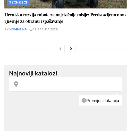
TECH&SCI
Hrvatska razvija robote za najrizičnije misije: Predstavljeno novo
rješenje za obranu i spašavanje
BY
NOVINE.HR
18. SRPNJA 2026.