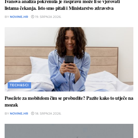
Ivanova analiza pokrenula je raspravu može li se vjerovati
listama čekanja. Isto smo pitali i Ministarstvo zdravstva
BY
NOVINE.HR
19. SRPNJA 2026.
TECH&SCI
Posežete za mobitelom čim se probudite? Pazite kako to utječe na
mozak
BY
NOVINE.HR
18. SRPNJA 2026.