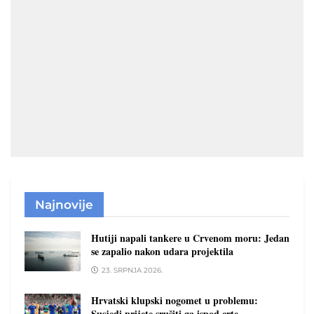
Najnovije
Hutiji napali tankere u Crvenom moru: Jedan
se zapalio nakon udara projektila
23. SRPNJA 2026.
Hrvatski klupski nogomet u problemu:
Susjedi prijete srušiti ga ispod crte