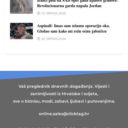
Iranci pišu da SAD opet gađa njihove gradove:
Revolucionarna garda napala Jordan
22. SRPNJA 2026.
Aspinall: Imao sam užasnu operaciju oka.
Gledao sam kako mi režu očnu jabučicu
22. SRPNJA 2026.
Vaš preglednik dnevnih događanja. Vijesti i
zanimljivosti iz Hrvatske i svijeta,
sve o biznisu, modi, zabavi, ljubavi i putovanjima.
online.sales@clicktag.hr