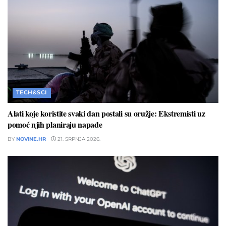
TECH&SCI
Alati koje koristite svaki dan postali su oružje: Ekstremisti uz
pomoć njih planiraju napade
BY
NOVINE.HR
21. SRPNJA 2026.