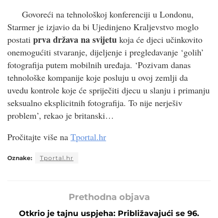
Govoreći na tehnološkoj konferenciji u Londonu,
Starmer je izjavio da bi Ujedinjeno Kraljevstvo moglo
prva država na svijetu
postati
koja će djeci učinkovito
onemogućiti stvaranje, dijeljenje i pregledavanje ‘golih’
fotografija putem mobilnih uređaja. ‘Pozivam danas
tehnološke kompanije koje posluju u ovoj zemlji da
uvedu kontrole koje će spriječiti djecu u slanju i primanju
seksualno eksplicitnih fotografija. To nije nerješiv
problem’, rekao je britanski…
Pročitajte više na
Tportal.hr
Oznake:
Tportal.hr
Prethodna objava
Otkrio je tajnu uspjeha: Približavajući se 96.