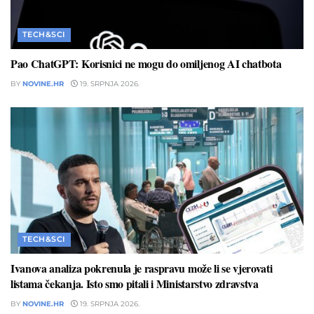
TECH&SCI
Pao ChatGPT: Korisnici ne mogu do omiljenog AI chatbota
BY
NOVINE.HR
19. SRPNJA 2026.
TECH&SCI
Ivanova analiza pokrenula je raspravu može li se vjerovati
listama čekanja. Isto smo pitali i Ministarstvo zdravstva
BY
NOVINE.HR
19. SRPNJA 2026.