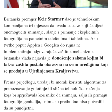
Keir Starmer
Britanski premijer
dao je tehnološkim
kompanijama tri mjeseca da uvedu sustave koji će djeci
onemogućiti snimanje, slanje i primanje eksplicitnih
fotografija na pametnim telefonima i tabletima. Ako
tvrtke poput Applea i Googlea do rujna ne
implementiraju odgovarajuće zaštitne mehanizme,
donošenje zakona kojim bi
britanska vlada najavila je
takva zaštita postala obavezna na svim uređajima koji
se prodaju u Ujedinjenom Kraljevstvu.
Prema prijedlogu, uređaji bi morali koristiti algoritme za
prepoznavanje golotinje ili slična tehnološka rješenja
koja bi sprječavala korisnike da snimaju, šalju ili primaju
fotografije genitalija, osim ako prethodno nisu potvrdili
da su punoljetni.