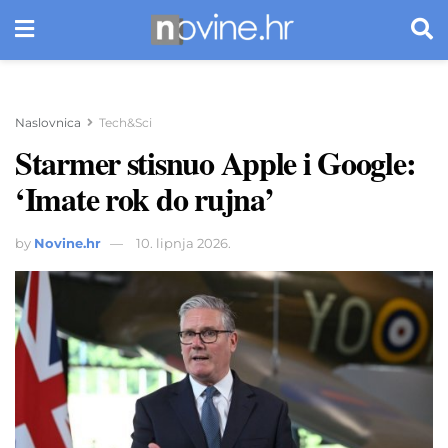
Naslovnica
Tech&Sci
Starmer stisnuo Apple i Google:
‘Imate rok do rujna’
by
Novine.hr
10. lipnja 2026.