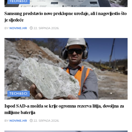
TECH&SCI
Samsung predstavio nove preklopne uređaje, ali i nagovijestio što
je sljedeće
BY
NOVINE.HR
22. SRPNJA 2026.
TECH&SCI
Ispod SAD-a možda se krije ogromna rezerva litija, dovoljna za
milijune baterija
BY
NOVINE.HR
22. SRPNJA 2026.