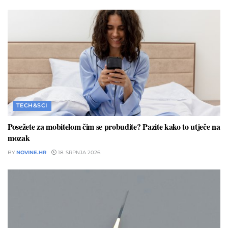
TECH&SCI
Posežete za mobitelom čim se probudite? Pazite kako to utječe na
mozak
BY
NOVINE.HR
18. SRPNJA 2026.