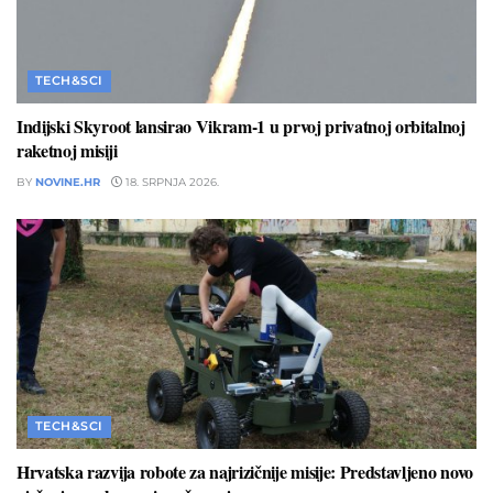
TECH&SCI
Indijski Skyroot lansirao Vikram-1 u prvoj privatnoj orbitalnoj
raketnoj misiji
BY
NOVINE.HR
18. SRPNJA 2026.
TECH&SCI
Hrvatska razvija robote za najrizičnije misije: Predstavljeno novo