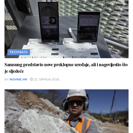
TECH&SCI
Samsung predstavio nove preklopne uređaje, ali i nagovijestio što
je sljedeće
BY
NOVINE.HR
22. SRPNJA 2026.