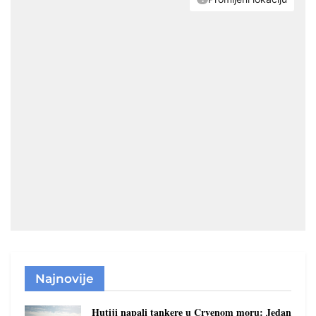
Najnovije
Hutiji napali tankere u Crvenom moru: Jedan