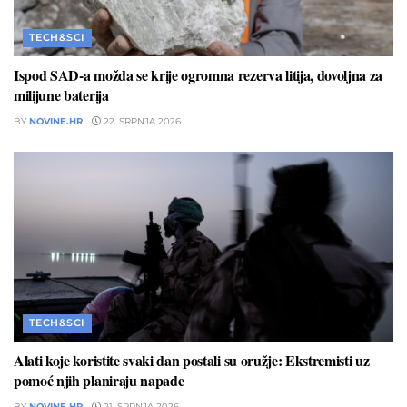
TECH&SCI
Ispod SAD-a možda se krije ogromna rezerva litija, dovoljna za
milijune baterija
BY
NOVINE.HR
22. SRPNJA 2026.
TECH&SCI
Alati koje koristite svaki dan postali su oružje: Ekstremisti uz
pomoć njih planiraju napade
BY
NOVINE.HR
21. SRPNJA 2026.