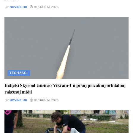
BY
NOVINE.HR
18. SRPNJA 2026.
TECH&SCI
Indijski Skyroot lansirao Vikram-1 u prvoj privatnoj orbitalnoj
raketnoj misiji
BY
NOVINE.HR
18. SRPNJA 2026.