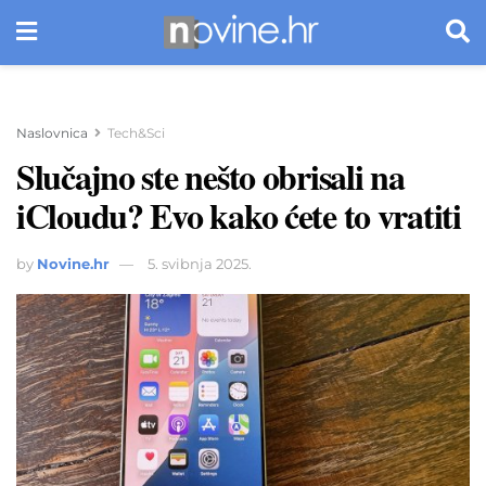
Naslovnica
Tech&Sci
Slučajno ste nešto obrisali na
iCloudu? Evo kako ćete to vratiti
by
Novine.hr
5. svibnja 2025.