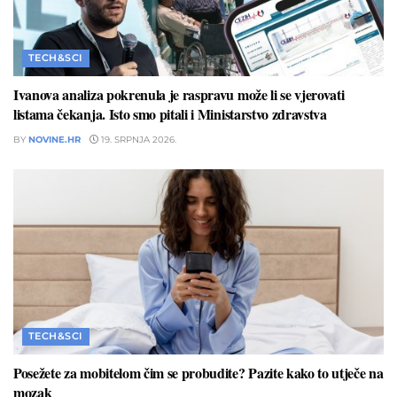
TECH&SCI
Ivanova analiza pokrenula je raspravu može li se vjerovati
listama čekanja. Isto smo pitali i Ministarstvo zdravstva
BY
NOVINE.HR
19. SRPNJA 2026.
TECH&SCI
Posežete za mobitelom čim se probudite? Pazite kako to utječe na
mozak