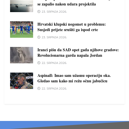
se zapalio nakon udara projektila
23. SRPNJA 2026.
Hrvatski klupski nogomet u problemu:
Susjedi prijete srušiti ga ispod crte
23. SRPNJA 2026.
Iranci pišu da SAD opet gađa njihove gradove:
Revolucionarna garda napala Jordan
22. SRPNJA 2026.
Aspinall: Imao sam užasnu operaciju oka.
Gledao sam kako mi režu očnu jabučicu
22. SRPNJA 2026.