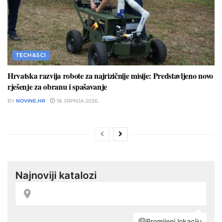
TECH&SCI
Hrvatska razvija robote za najrizičnije misije: Predstavljeno novo
rješenje za obranu i spašavanje
BY
NOVINE.HR
18. SRPNJA 2026.