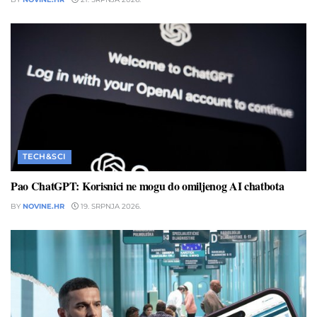
TECH&SCI
Pao ChatGPT: Korisnici ne mogu do omiljenog AI chatbota
BY
NOVINE.HR
19. SRPNJA 2026.