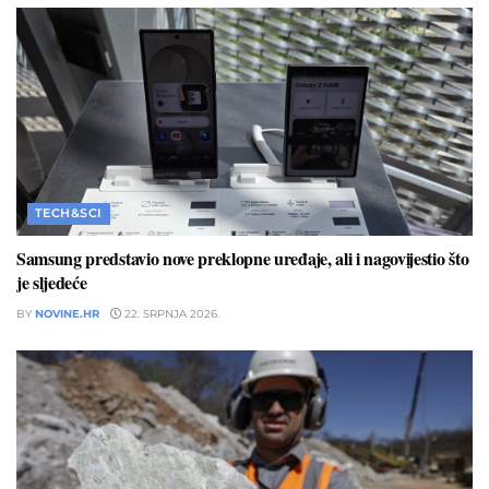
TECH&SCI
Samsung predstavio nove preklopne uređaje, ali i nagovijestio što
je sljedeće
BY
NOVINE.HR
22. SRPNJA 2026.