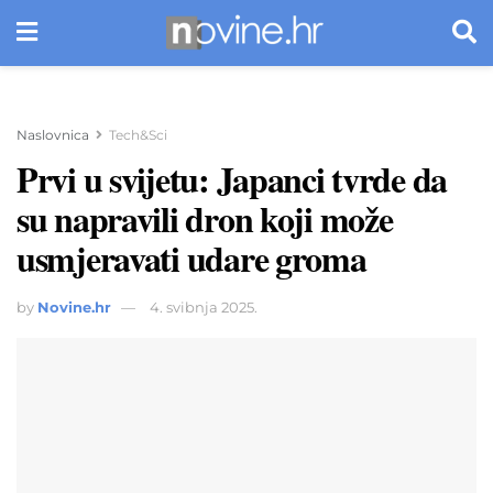
Naslovnica
Tech&Sci
Prvi u svijetu: Japanci tvrde da
su napravili dron koji može
usmjeravati udare groma
by
Novine.hr
4. svibnja 2025.