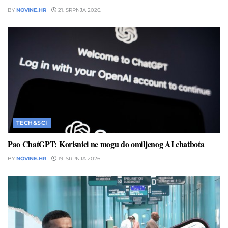
BY
NOVINE.HR
21. SRPNJA 2026.
TECH&SCI
Pao ChatGPT: Korisnici ne mogu do omiljenog AI chatbota
BY
NOVINE.HR
19. SRPNJA 2026.