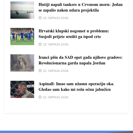
Hutiji napali tankere u Crvenom moru: Jedan
se zapalio nakon udara projektila
23. SRPNJA 2026.
Hrvatski klupski nogomet u problemu:
Susjedi prijete srušiti ga ispod crte
23. SRPNJA 2026.
Iranci pišu da SAD opet gađa njihove gradove:
Revolucionarna garda napala Jordan
22. SRPNJA 2026.
Aspinall: Imao sam užasnu operaciju oka.
Gledao sam kako mi režu očnu jabučicu
22. SRPNJA 2026.