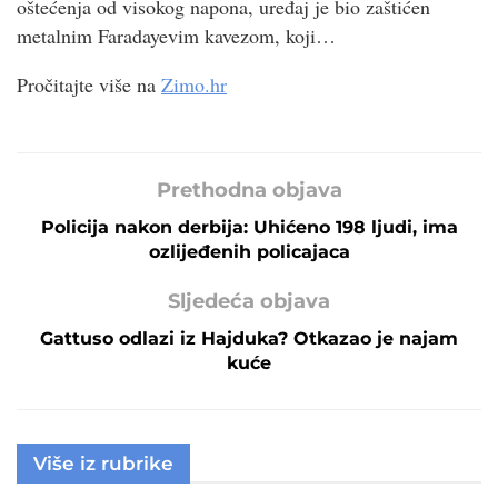
oštećenja od visokog napona, uređaj je bio zaštićen
metalnim Faradayevim kavezom, koji…
Pročitajte više na
Zimo.hr
Prethodna objava
Policija nakon derbija: Uhićeno 198 ljudi, ima
ozlijeđenih policajaca
Sljedeća objava
Gattuso odlazi iz Hajduka? Otkazao je najam
kuće
Više iz rubrike