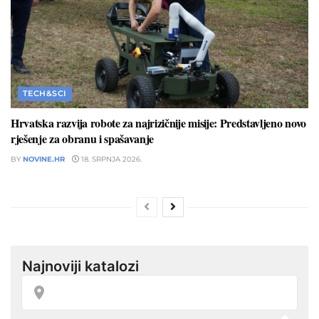
TECH&SCI
Hrvatska razvija robote za najrizičnije misije: Predstavljeno novo
rješenje za obranu i spašavanje
BY
NOVINE.HR
18. SRPNJA 2026.