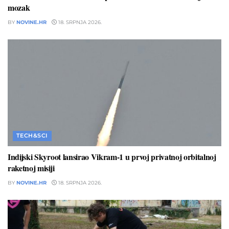
mozak
BY
NOVINE.HR
18. SRPNJA 2026.
TECH&SCI
Indijski Skyroot lansirao Vikram-1 u prvoj privatnoj orbitalnoj
raketnoj misiji
BY
NOVINE.HR
18. SRPNJA 2026.