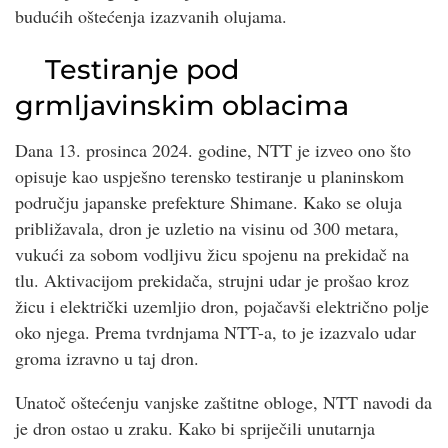
budućih oštećenja izazvanih olujama.
Testiranje pod
grmljavinskim oblacima
Dana 13. prosinca 2024. godine, NTT je izveo ono što
opisuje kao uspješno terensko testiranje u planinskom
području japanske prefekture Shimane. Kako se oluja
približavala, dron je uzletio na visinu od 300 metara,
vukući za sobom vodljivu žicu spojenu na prekidač na
tlu. Aktivacijom prekidača, strujni udar je prošao kroz
žicu i električki uzemljio dron, pojačavši električno polje
oko njega. Prema tvrdnjama NTT-a, to je izazvalo udar
groma izravno u taj dron.
Unatoč oštećenju vanjske zaštitne obloge, NTT navodi da
je dron ostao u zraku. Kako bi spriječili unutarnja