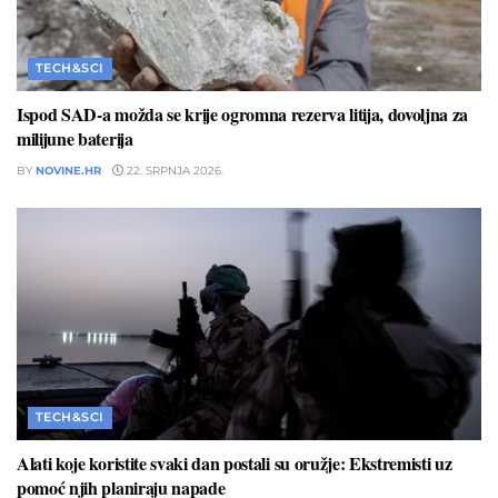
TECH&SCI
Ispod SAD-a možda se krije ogromna rezerva litija, dovoljna za
milijune baterija
BY
NOVINE.HR
22. SRPNJA 2026.
TECH&SCI
Alati koje koristite svaki dan postali su oružje: Ekstremisti uz
pomoć njih planiraju napade