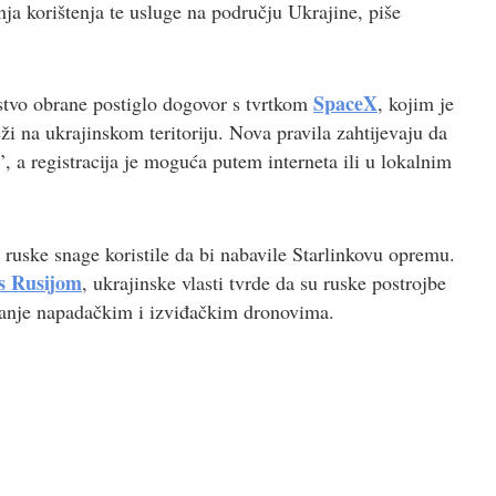
ja korištenja te usluge na području Ukrajine, piše
SpaceX
stvo obrane postiglo dogovor s tvrtkom
, kojim je
i na ukrajinskom teritoriju. Nova pravila zahtijevaju da
i’, a registracija je moguća putem interneta ili u lokalnim
 ruske snage koristile da bi nabavile Starlinkovu opremu.
 s Rusijom
, ukrajinske vlasti tvrde da su ruske postrojbe
vljanje napadačkim i izviđačkim dronovima.