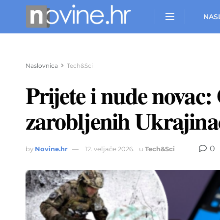
NAS
Naslovnica
Tech&Sci
Prijete i nude novac:
zarobljenih Ukrajina
0
by
Novine.hr
12. veljače 2026.
u
Tech&Sci