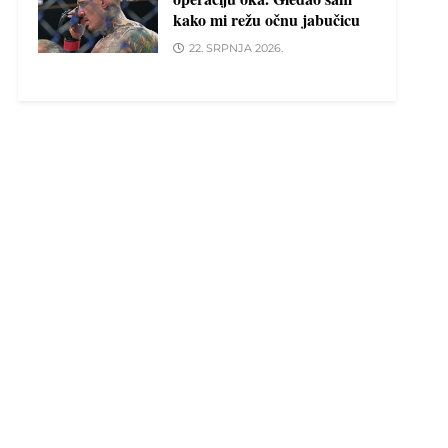
kako mi režu očnu jabučicu
22. SRPNJA 2026.