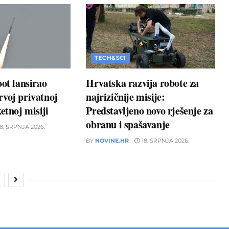
TECH&SCI
oot lansirao
Hrvatska razvija robote za
voj privatnoj
najrizičnije misije:
etnoj misiji
Predstavljeno novo rješenje za
obranu i spašavanje
8. SRPNJA 2026.
BY
NOVINE.HR
18. SRPNJA 2026.