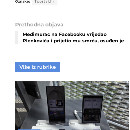
Oznake:
Tportal.hr
Prethodna objava
Međimurac na Facebooku vrijeđao
Plenkovića i prijetio mu smrću, osuđen je
Više iz rubrike