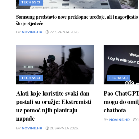
TECH&SCI
Samsung predstavio nove preklopne uređaje, ali i nagovijestio
što je sljedeće
BY
NOVINE.HR
22. SRPNJA 2026.
TECH&SCI
TECH&SCI
Alati koje koristite svaki dan
Pao ChatGPT:
postali su oružje: Ekstremisti
mogu do omil
uz pomoć njih planiraju
chatbota
napade
BY
NOVINE.HR
1
BY
NOVINE.HR
21. SRPNJA 2026.