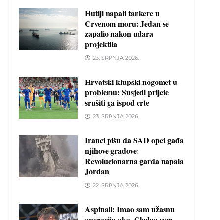
Hutiji napali tankere u
Crvenom moru: Jedan se
zapalio nakon udara
projektila
23. SRPNJA 2026.
Hrvatski klupski nogomet u
problemu: Susjedi prijete
srušiti ga ispod crte
23. SRPNJA 2026.
Iranci pišu da SAD opet gađa
njihove gradove:
Revolucionarna garda napala
Jordan
22. SRPNJA 2026.
Aspinall: Imao sam užasnu
operaciju oka. Gledao sam