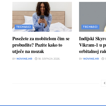
TECH&SCI
TECH&SCI
Posežete za mobitelom čim se
Indijski Skyr
probudite? Pazite kako to
Vikram-1 u pr
utječe na mozak
orbitalnoj rak
BY
NOVINE.HR
18. SRPNJA 2026.
BY
NOVINE.HR
1