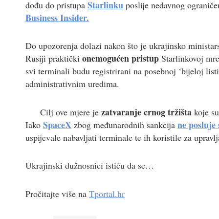
Starlinku
dođu do pristupa
poslije nedavnog ograničen
Business Insider.
Do upozorenja dolazi nakon što je ukrajinsko ministar
onemogućen pristup
Rusiji praktički
Starlinkovoj mrež
svi terminali budu registrirani na posebnoj ‘bijeloj list
administrativnim uredima.
zatvaranje crnog tržišta
Cilj ove mjere je
koje su
SpaceX
ne posluje
Iako
zbog međunarodnih sankcija
uspijevale nabavljati terminale te ih koristile za upra
Ukrajinski dužnosnici ističu da se…
Pročitajte više na
Tportal.hr