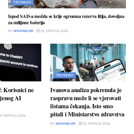
TECH&SCI
Ispod SAD-a možda se krije ogromna rezerva litija, dovoljna
za milijune baterija
BY
NOVINE.HR
22. SRPNJA 2026.
TECH&SCI
 Korisnici ne
Ivanova analiza pokrenula je
jenog AI
raspravu može li se vjerovati
listama čekanja. Isto smo
pitali i Ministarstvo zdravstva
9. SRPNJA 2026.
BY
NOVINE.HR
19. SRPNJA 2026.