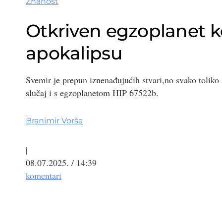
Znanost
Otkriven egzoplanet koj
apokalipsu
Svemir je prepun iznenađujućih stvari,no svako toliko 
slučaj i s egzoplanetom HIP 67522b.
Branimir Vorša
|
08.07.2025. / 14:39
komentari