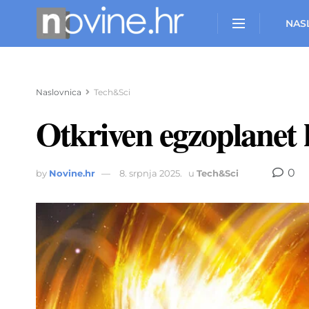
NAS
Naslovnica
Tech&Sci
Otkriven egzoplanet k
0
by
Novine.hr
8. srpnja 2025.
u
Tech&Sci