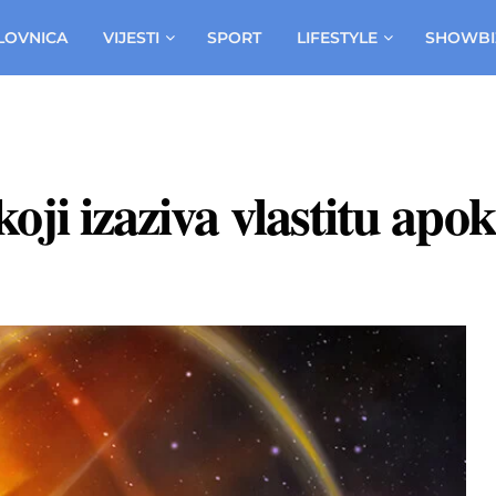
LOVNICA
VIJESTI
SPORT
LIFESTYLE
SHOWBI
oji izaziva vlastitu apo