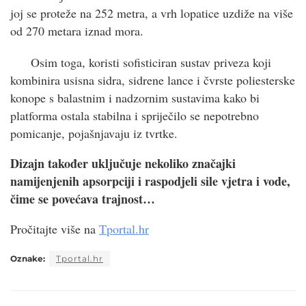
joj se proteže na 252 metra, a vrh lopatice uzdiže na više
od 270 metara iznad mora.
Osim toga, koristi sofisticiran sustav priveza koji
kombinira usisna sidra, sidrene lance i čvrste poliesterske
konope s balastnim i nadzornim sustavima kako bi
platforma ostala stabilna i spriječilo se nepotrebno
pomicanje, pojašnjavaju iz tvrtke.
Dizajn također uključuje nekoliko značajki
namijenjenih apsorpciji i raspodjeli sile vjetra i vode,
čime se povećava trajnost…
Pročitajte više na
Tportal.hr
Oznake:
Tportal.hr