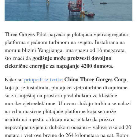
Three Gorges Pilot najveća je plutajuća vjetroagregatna
platforma s jednom turbinom na svijetu. Instalirana na
moru u blizini Yangjianga, ima snagu od 16 megavata,
godišnje može proizvesti dovoljno
što znači da
električne energije za napajanje 4200 domova.
China Three Gorges Corp
Kako su
priopćili iz tvrtke
,
koja ju je instalirala, plutajuće vjetroturbine dizajnirane
su za smještaj na prostoru predubokom za klasične
morske vjetroelektrane. U ovom slučaju turbina se nalazi
na vrhu masivne plutajuće platforme koja se može
usidriti na mjestu, a dizajnirana je tako da preživi
nepovoljne uvjete u dubokom oceanu – valove više od 20
metara i vjetrove brzine do 264 kilometara na sat. Rotor