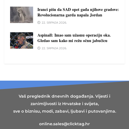
Iranci pišu da SAD opet gađa njihove gradove:
Revolucionarna garda napala Jordan
22. SRPNJA 2026.
Aspinall: Imao sam užasnu operaciju oka.
Gledao sam kako mi režu očnu jabučicu
22. SRPNJA 2026.
Vaš preglednik dnevnih događanja. Vijesti i
zanimljivosti iz Hrvatske i svijeta,
sve o biznisu, modi, zabavi, ljubavi i putovanjima.
online.sales@clicktag.hr