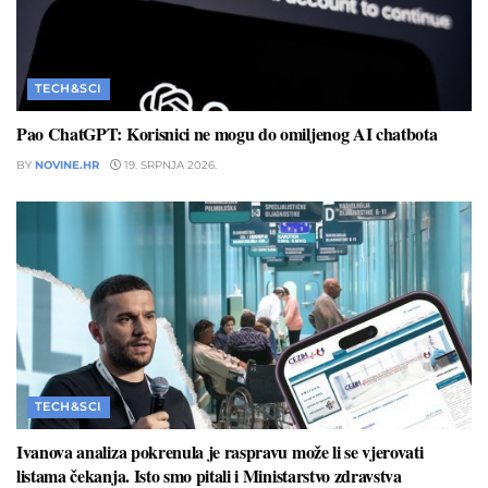
TECH&SCI
Pao ChatGPT: Korisnici ne mogu do omiljenog AI chatbota
BY
NOVINE.HR
19. SRPNJA 2026.
TECH&SCI
Ivanova analiza pokrenula je raspravu može li se vjerovati
listama čekanja. Isto smo pitali i Ministarstvo zdravstva