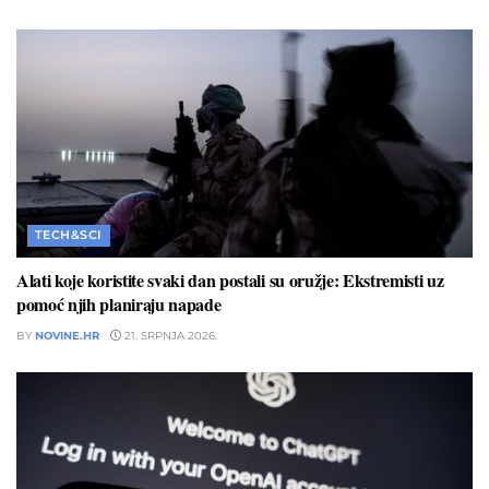
TECH&SCI
Alati koje koristite svaki dan postali su oružje: Ekstremisti uz
pomoć njih planiraju napade
BY
NOVINE.HR
21. SRPNJA 2026.