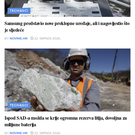
TECH&SCI
Samsung predstavio nove preklopne uređaje, ali i nagovijestio što
je sljedeće
BY
NOVINE.HR
22. SRPNJA 2026.
TECH&SCI
Ispod SAD-a možda se krije ogromna rezerva litija, dovoljna za
milijune baterija
BY
NOVINE.HR
22. SRPNJA 2026.