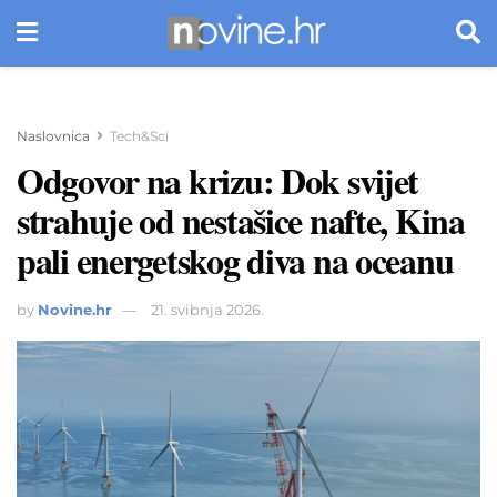
Naslovnica
Tech&Sci
Odgovor na krizu: Dok svijet
strahuje od nestašice nafte, Kina
pali energetskog diva na oceanu
by
Novine.hr
21. svibnja 2026.