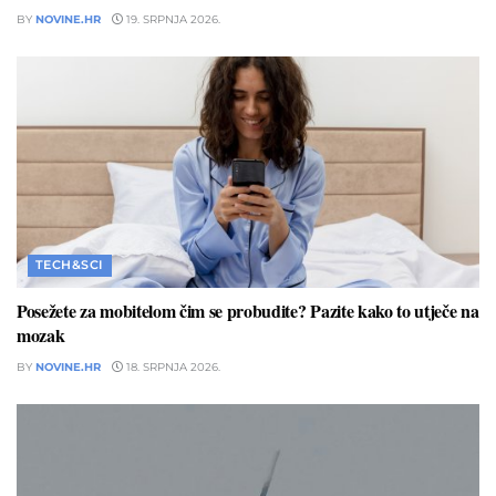
BY
NOVINE.HR
19. SRPNJA 2026.
TECH&SCI
Posežete za mobitelom čim se probudite? Pazite kako to utječe na
mozak
BY
NOVINE.HR
18. SRPNJA 2026.