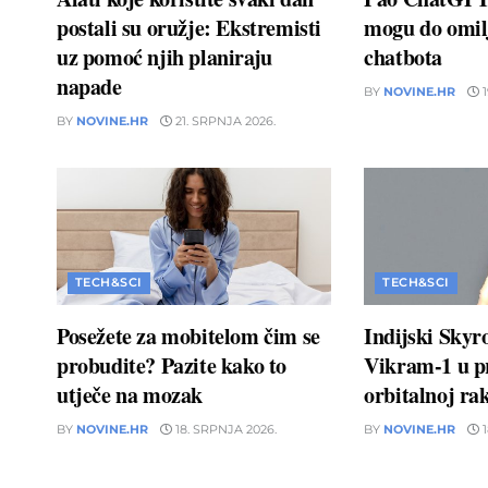
postali su oružje: Ekstremisti
mogu do omil
uz pomoć njih planiraju
chatbota
napade
BY
NOVINE.HR
1
BY
NOVINE.HR
21. SRPNJA 2026.
TECH&SCI
TECH&SCI
Posežete za mobitelom čim se
Indijski Skyr
probudite? Pazite kako to
Vikram-1 u pr
utječe na mozak
orbitalnoj rak
BY
NOVINE.HR
18. SRPNJA 2026.
BY
NOVINE.HR
1