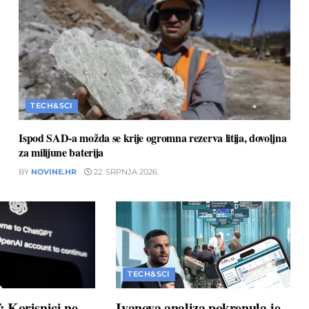
TECH&SCI
Ispod SAD-a možda se krije ogromna rezerva litija, dovoljna
za milijune baterija
BY
NOVINE.HR
22. SRPNJA 2026.
TECH&SCI
 Korisnici ne
Ivanova analiza pokrenula je