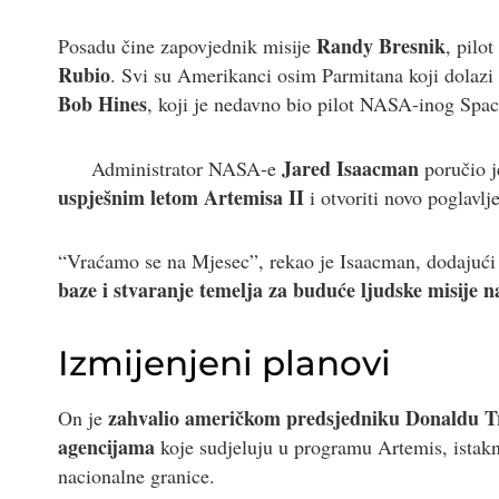
Randy Bresnik
Posadu čine zapovjednik misije
, pilot
Rubio
. Svi su Amerikanci osim Parmitana koji dolazi 
Bob Hines
, koji je nedavno bio pilot NASA-inog Sp
Jared Isaacman
Administrator NASA-e
poručio j
uspješnim letom Artemisa II
i otvoriti novo poglavlj
“Vraćamo se na Mjesec”, rekao je Isaacman, dodajući
baze i stvaranje temelja za buduće ljudske misije 
Izmijenjeni planovi
zahvalio američkom predsjedniku Donaldu 
On je
agencijama
koje sudjeluju u programu Artemis, istakn
nacionalne granice.