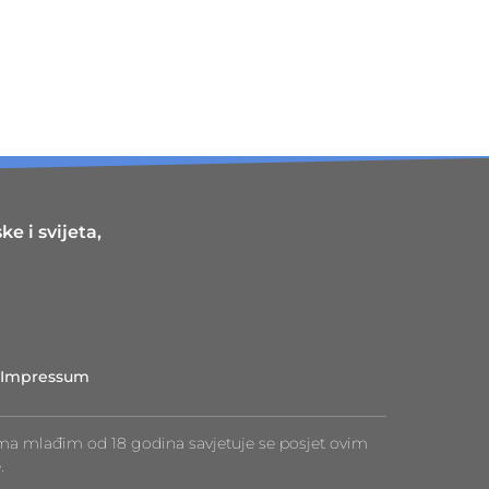
e i svijeta,
Impressum
ma mlađim od 18 godina savjetuje se posjet ovim
.