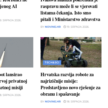
jenog AI
raspravu može li se vjerovati
listama čekanja. Isto smo
pitali i Ministarstvo zdravstva
9. SRPNJA 2026.
BY
NOVINE.HR
19. SRPNJA 2026.
TECH&SCI
oot lansirao
Hrvatska razvija robote za
voj privatnoj
najrizičnije misije:
etnoj misiji
Predstavljeno novo rješenje za
obranu i spašavanje
8. SRPNJA 2026.
BY
NOVINE.HR
18. SRPNJA 2026.