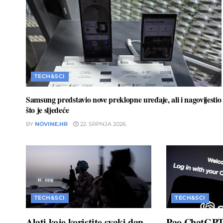
TECH&SCI
Samsung predstavio nove preklopne uređaje, ali i nagovijestio
što je sljedeće
BY
NOVINE.HR
22. SRPNJA 2026.
TECH&SCI
TECH&SCI
Alati koje koristite svaki dan
Pao ChatGPT: