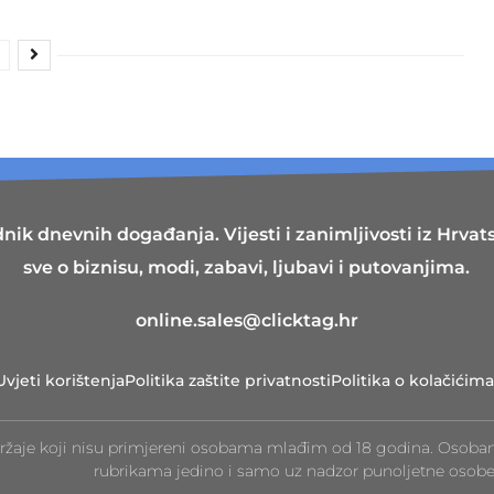
nik dnevnih događanja. Vijesti i zanimljivosti iz Hrvatsk
sve o biznisu, modi, zabavi, ljubavi i putovanjima.
online.sales@clicktag.hr
Uvjeti korištenja
Politika zaštite privatnosti
Politika o kolačićima
ržaje koji nisu primjereni osobama mlađim od 18 godina. Osoba
rubrikama jedino i samo uz nadzor punoljetne osobe