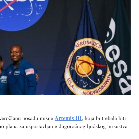
Artemis III
tveročlanu posadu misije
, koja bi trebala biti
 dio plana za uspostavljanje dugoročnog ljudskog prisustva