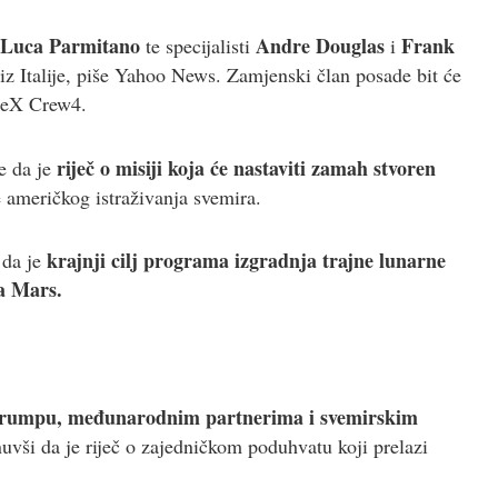
Luca Parmitano
Andre Douglas
Frank
te specijalisti
i
iz Italije, piše Yahoo News. Zamjenski član posade bit će
aceX Crew4.
riječ o misiji koja će nastaviti zamah stvoren
e da je
e američkog istraživanja svemira.
krajnji cilj programa izgradnja trajne lunarne
 da je
na Mars.
Trumpu, međunarodnim partnerima i svemirskim
uvši da je riječ o zajedničkom poduhvatu koji prelazi