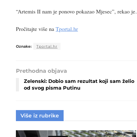
“Artemis II nam je ponovo pokazao Mjesec”, rekao j
Pročitajte više na
Tportal.hr
Oznake:
Tportal.hr
Prethodna objava
Zelenski: Dobio sam rezultat koji sam želio
od svog pisma Putinu
Više iz rubrike