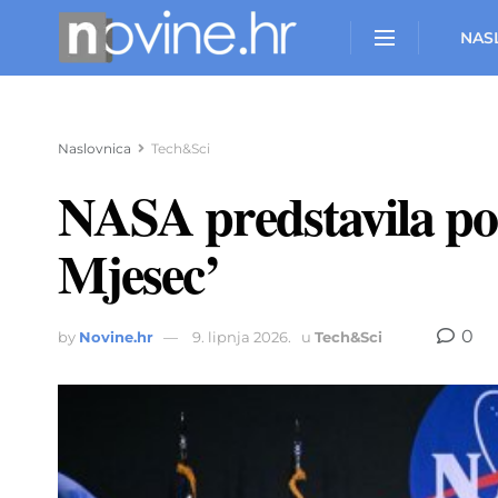
NAS
Naslovnica
Tech&Sci
NASA predstavila pos
Mjesec’
0
by
Novine.hr
9. lipnja 2026.
u
Tech&Sci