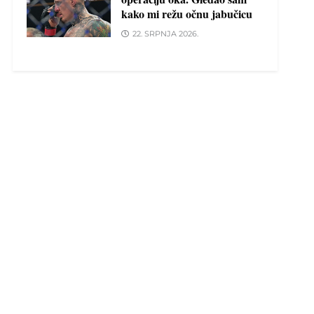
kako mi režu očnu jabučicu
22. SRPNJA 2026.