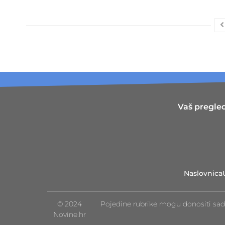
Vaš pregled
Naslovnica
© 2024
Pojedine rubrike mogu donositi sad
Novine.hr