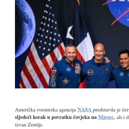
NASA
Američka svemirska agencija
predstavila je če
sljedeći korak u povratku čovjeka na
Mjesec
, ali i
izvan Zemlje.