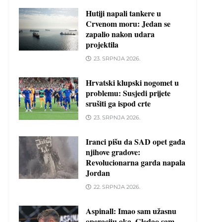
Hutiji napali tankere u
Crvenom moru: Jedan se
zapalio nakon udara
projektila
23. SRPNJA 2026.
Hrvatski klupski nogomet u
problemu: Susjedi prijete
srušiti ga ispod crte
23. SRPNJA 2026.
Iranci pišu da SAD opet gađa
njihove gradove:
Revolucionarna garda napala
Jordan
22. SRPNJA 2026.
Aspinall: Imao sam užasnu
operaciju oka. Gledao sam