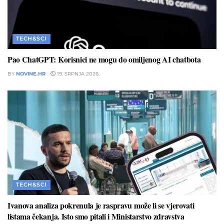
TECH&SCI
Pao ChatGPT: Korisnici ne mogu do omiljenog AI chatbota
BY
NOVINE.HR
19. SRPNJA 2026.
TECH&SCI
Ivanova analiza pokrenula je raspravu može li se vjerovati
listama čekanja. Isto smo pitali i Ministarstvo zdravstva