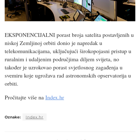
EKSPONENCIJALNI porast broja satelita postavljenih u
niskoj Zemljinoj orbiti donio je napredak u
telekomunikacijama, uključujući širokopojasni pristup u
ruralnim i udaljenim područjima diljem svijeta, no
također je uzrokovao porast svjetlosnog zagađenja u
svemiru koje ugrožava rad astronomskih opservatorija u
orbiti.
Pročitajte više na
Index.hr
Oznake:
Index.hr