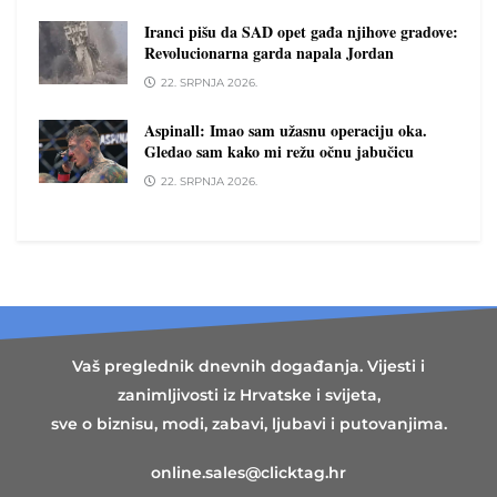
Iranci pišu da SAD opet gađa njihove gradove:
Revolucionarna garda napala Jordan
22. SRPNJA 2026.
Aspinall: Imao sam užasnu operaciju oka.
Gledao sam kako mi režu očnu jabučicu
22. SRPNJA 2026.
Vaš preglednik dnevnih događanja. Vijesti i
zanimljivosti iz Hrvatske i svijeta,
sve o biznisu, modi, zabavi, ljubavi i putovanjima.
online.sales@clicktag.hr