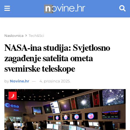
Naslovnica
Tech&Sci
NASA-ina studija: Svjetlosno
zagađenje satelita ometa
svemirske teleskope
by
Novine.hr
4. prosinca 2025.