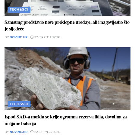
TECH&SCI
Samsung predstavio nove preklopne uređaje, ali i nagovijestio što
je sljedeće
BY
NOVINE.HR
22. SRPNJA 2026.
TECH&SCI
Ispod SAD-a možda se krije ogromna rezerva litija, dovoljna za
milijune baterija
BY
NOVINE.HR
22. SRPNJA 2026.