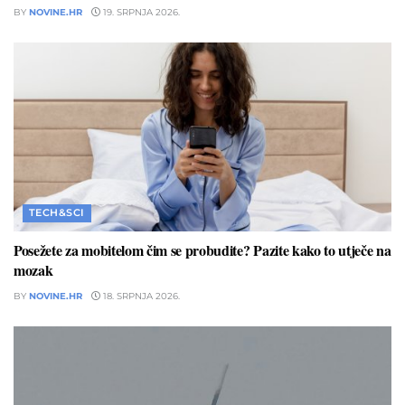
BY
NOVINE.HR
19. SRPNJA 2026.
TECH&SCI
Posežete za mobitelom čim se probudite? Pazite kako to utječe na
mozak
BY
NOVINE.HR
18. SRPNJA 2026.